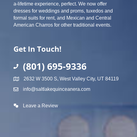
a-lifetime experience, perfect. We now offer
dresses for weddings and proms, tuxedos and
formal suits for rent, and Mexican and Central
American Charros for other traditional events.
Get In Touch!
(801) 695-9336
2632 W 3500 S, West Valley City, UT 84119
info@saltlakequinceanera.com
Leave a Review