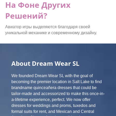
На Фоне Других
Решений?
Авиатор игры выделяются благодаря своей
уникальной механике и современному дизайну.
About Dream Wear SL
We founded Dream Wear SL with the goal of
becoming the premier location in Salt Lake to find
brandname quinceañera dresses that could be
tailor-made and accessorized to make this once-in-
a-lifetime experience, perfect. We now offer
dresses for weddings and proms, tuxedos and
formal suits for rent, and Mexican and Central