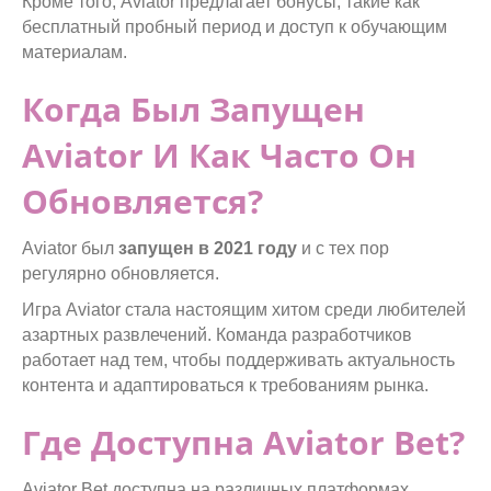
Кроме того, Aviator предлагает бонусы, такие как
бесплатный пробный период и доступ к обучающим
материалам.
Когда Был Запущен
Aviator И Как Часто Он
Обновляется?
Aviator был
запущен в 2021 году
и с тех пор
регулярно обновляется.
Игра Aviator стала настоящим хитом среди любителей
азартных развлечений. Команда разработчиков
работает над тем, чтобы поддерживать актуальность
контента и адаптироваться к требованиям рынка.
Где Доступна Aviator Bet?
Aviator Bet доступна на различных платформах,