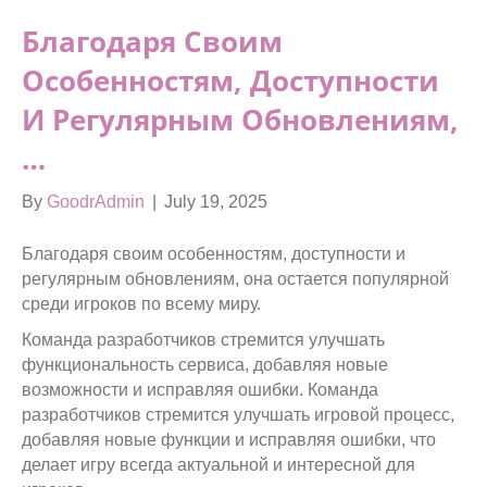
Благодаря Своим
Особенностям, Доступности
И Регулярным Обновлениям,
…
By
GoodrAdmin
|
July 19, 2025
Благодаря своим особенностям, доступности и
регулярным обновлениям, она остается популярной
среди игроков по всему миру.
Команда разработчиков стремится улучшать
функциональность сервиса, добавляя новые
возможности и исправляя ошибки. Команда
разработчиков стремится улучшать игровой процесс,
добавляя новые функции и исправляя ошибки, что
делает игру всегда актуальной и интересной для