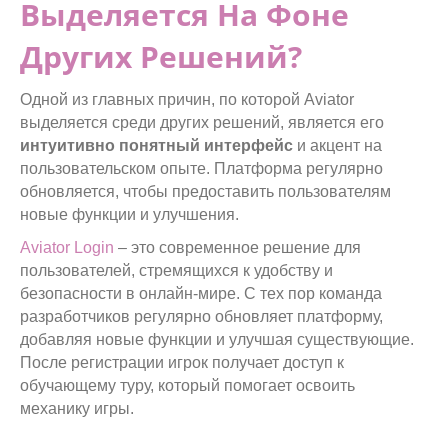
Выделяется На Фоне
Других Решений?
Одной из главных причин, по которой Aviator
выделяется среди других решений, является его
интуитивно понятный интерфейс
и акцент на
пользовательском опыте. Платформа регулярно
обновляется, чтобы предоставить пользователям
новые функции и улучшения.
Aviator Login
– это современное решение для
пользователей, стремящихся к удобству и
безопасности в онлайн-мире. С тех пор команда
разработчиков регулярно обновляет платформу,
добавляя новые функции и улучшая существующие.
После регистрации игрок получает доступ к
обучающему туру, который помогает освоить
механику игры.