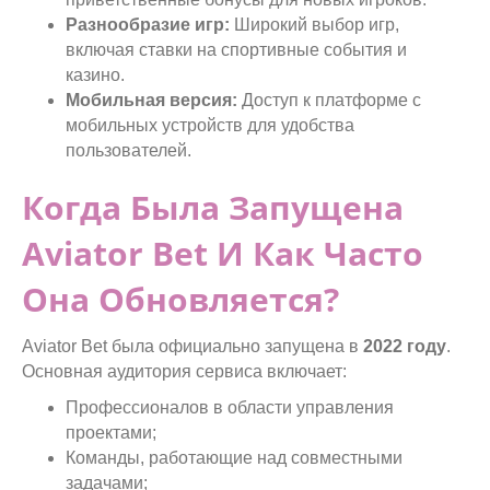
Разнообразие игр:
Широкий выбор игр,
включая ставки на спортивные события и
казино.
Мобильная версия:
Доступ к платформе с
мобильных устройств для удобства
пользователей.
Когда Была Запущена
Aviator Bet
И Как Часто
Она Обновляется?
Aviator Bet была официально запущена в
2022 году
.
Основная аудитория сервиса включает:
Профессионалов в области управления
проектами;
Команды, работающие над совместными
задачами;