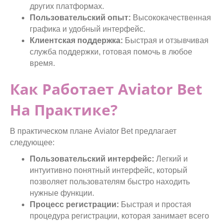
других платформах.
Пользовательский опыт:
Высококачественная
графика и удобный интерфейс.
Клиентская поддержка:
Быстрая и отзывчивая
служба поддержки, готовая помочь в любое
время.
Как Работает Aviator Bet
На Практике?
В практическом плане Aviator Bet предлагает
следующее:
Пользовательский интерфейс:
Легкий и
интуитивно понятный интерфейс, который
позволяет пользователям быстро находить
нужные функции.
Процесс регистрации:
Быстрая и простая
процедура регистрации, которая занимает всего