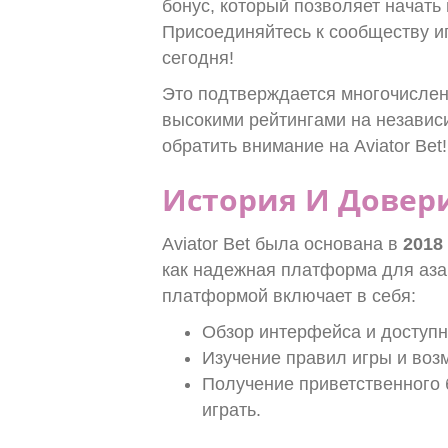
бонус, который позволяет начать
Присоединяйтесь к сообществу иг
сегодня!
Это подтверждается многочислен
высокими рейтингами на независ
обратить внимание на Aviator Bet!
История И Довери
Aviator Bet была основана в
2018
как надежная платформа для аза
платформой включает в себя:
Обзор интерфейса и доступн
Изучение правил игры и воз
Получение приветственного 
играть.