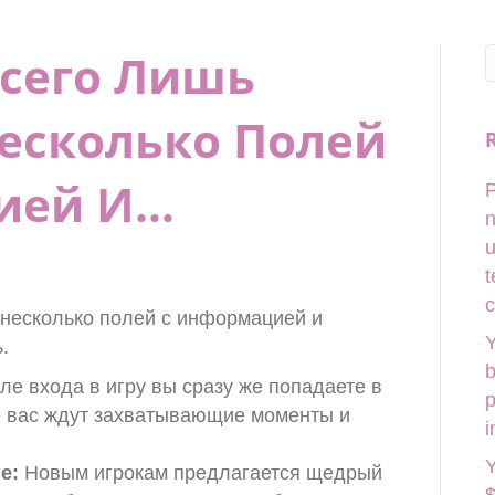
сего Лишь
есколько Полей
ией И…
P
n
u
t
c
 несколько полей с информацией и
Y
.
b
е входа в игру вы сразу же попадаете в
p
е вас ждут захватывающие моменты и
i
Y
е:
Новым игрокам предлагается щедрый