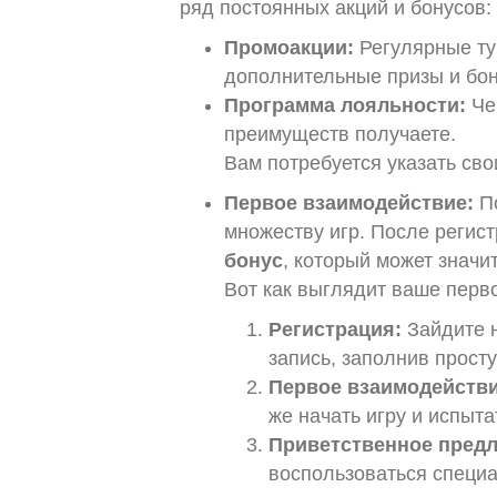
ряд постоянных акций и бонусов:
Промоакции:
Регулярные тур
дополнительные призы и бо
Программа лояльности:
Че
преимуществ получаете.
Вам потребуется указать сво
Первое взаимодействие:
По
множеству игр. После регис
бонус
, который может значи
Вот как выглядит ваше перв
Регистрация:
Зайдите н
запись, заполнив прост
Первое взаимодействи
же начать игру и испыта
Приветственное пред
воспользоваться специа