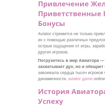
Привлечение Жел
Приветственные 
Бонусы
Aviator стремится не только прив
их с помощью различных предло
острые ощущения от игры, зараб
других игроков.
Погрузитесь в мир Авиатора — 
захватывает дух, но и обещае
завоевала сердца тысяч игроков 
динамичности.
aviator game
online
История Авиатора
Успеху