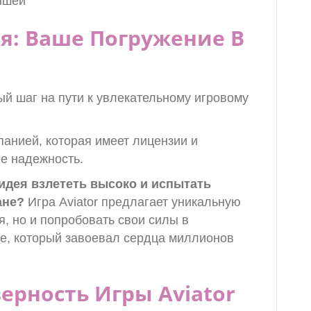
ышей
я: Ваше Погружение В
вый шаг на пути к увлекательному игровому
панией, которая имеет лицензии и
е надежность.
идея взлететь высоко и испытать
ане?
Игра Aviator предлагает уникальную
я, но и попробовать свои силы в
е, который завоевал сердца миллионов
ерность Игры Aviator