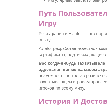
Регулярные выплаты выигр
Путь Пользовател
Игру
Регистрация в Aviator — это пер
опыту.
Aviator разработан известной ком
сертификаты, подтверждающие е
Вас когда-нибудь захватывала 
адреналин прямо на своем экр
возможность не только развлечьс
захватывающем игровом процесс
игроков по всему миру.
История И Достов