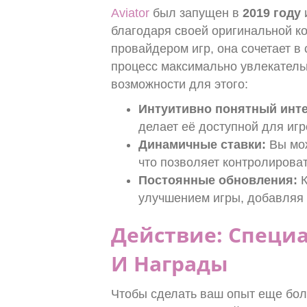
Aviator
был запущен в
2019 году
благодаря своей оригинальной к
провайдером игр, она сочетает в 
процесс максимально увлекатель
возможности для этого:
Интуитивно понятный инт
делает её доступной для игр
Динамичные ставки:
Вы мож
что позволяет контролироват
Постоянные обновления:
К
улучшением игры, добавляя 
Действие: Специ
И Награды
Чтобы сделать ваш опыт еще бо