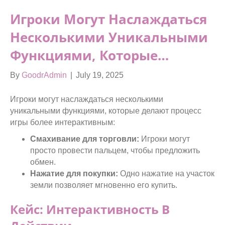
Игроки Могут Наслаждаться
Несколькими Уникальными
Функциями, Которые…
By
GoodrAdmin
|
July 19, 2025
Игроки могут наслаждаться несколькими
уникальными функциями, которые делают процесс
игры более интерактивным:
Смахивание для торговли:
Игроки могут
просто провести пальцем, чтобы предложить
обмен.
Нажатие для покупки:
Одно нажатие на участок
земли позволяет мгновенно его купить.
Кейс: Интерактивность В