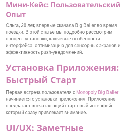
Мини-Кейс: Пользовательский
Опыт
Ольга, 28 лет, впервые скачала Big Baller во время
поездки. В этой статье мы подробно рассмотрим
процесс установки, ключевые особенности
интерфейса, оптимизацию для сенсорных экранов и
эффективность push-уведомлений.
Установка Приложения:
Быстрый Старт
Первая встреча пользователя с
Monopoly Big Baller
начинается с установки приложения. Приложение
предлагает впечатляющий стартовый интерфейс,
который сразу привлекает внимание.
UI/UX: Заметные