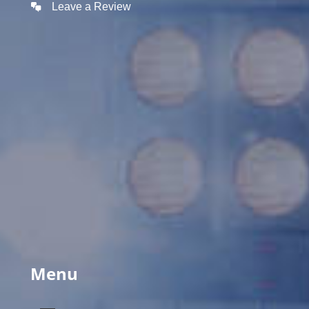
Leave a Review
Menu