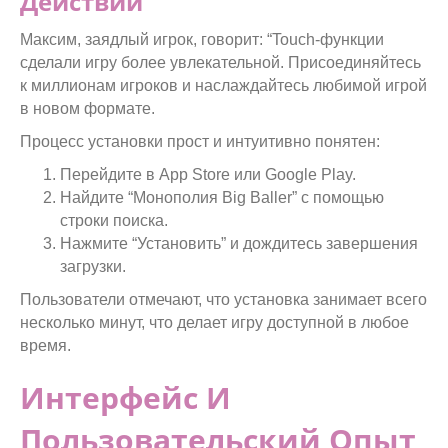
Действии
Максим, заядлый игрок, говорит: “Touch-функции
сделали игру более увлекательной. Присоединяйтесь
к миллионам игроков и наслаждайтесь любимой игрой
в новом формате.
Процесс установки прост и интуитивно понятен:
Перейдите в App Store или Google Play.
Найдите “Монополия Big Baller” с помощью
строки поиска.
Нажмите “Установить” и дождитесь завершения
загрузки.
Пользователи отмечают, что установка занимает всего
несколько минут, что делает игру доступной в любое
время.
Интерфейс И
Пользовательский Опыт