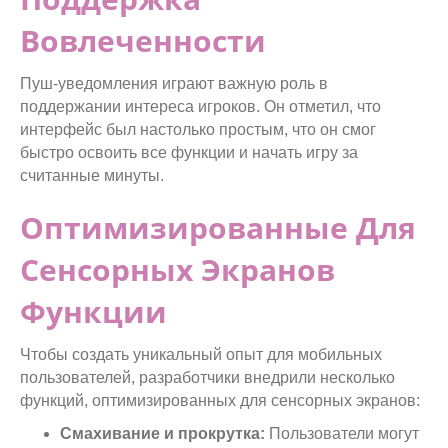
Вовлеченности
Пуш-уведомления играют важную роль в
поддержании интереса игроков. Он отметил, что
интерфейс был настолько простым, что он смог
быстро освоить все функции и начать игру за
считанные минуты.
Оптимизированные Для
Сенсорных Экранов
Функции
Чтобы создать уникальный опыт для мобильных
пользователей, разработчики внедрили несколько
функций, оптимизированных для сенсорных экранов:
Смахивание и прокрутка:
Пользователи могут