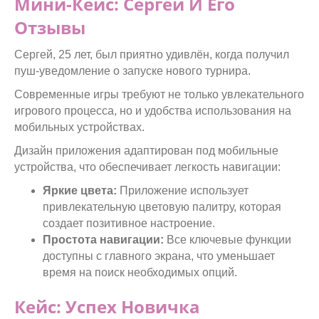
Мини-Кейс: Сергей И Его
Отзывы
Сергей, 25 лет, был приятно удивлён, когда получил
пуш-уведомление о запуске нового турнира.
Современные игры требуют не только увлекательного
игрового процесса, но и удобства использования на
мобильных устройствах.
Дизайн приложения адаптирован под мобильные
устройства, что обеспечивает легкость навигации:
Яркие цвета:
Приложение использует
привлекательную цветовую палитру, которая
создает позитивное настроение.
Простота навигации:
Все ключевые функции
доступны с главного экрана, что уменьшает
время на поиск необходимых опций.
Кейс: Успех Новичка