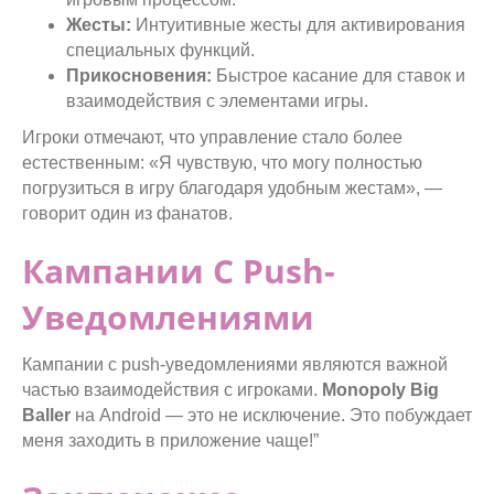
Жесты:
Интуитивные жесты для активирования
специальных функций.
Прикосновения:
Быстрое касание для ставок и
взаимодействия с элементами игры.
Игроки отмечают, что управление стало более
естественным: «Я чувствую, что могу полностью
погрузиться в игру благодаря удобным жестам», —
говорит один из фанатов.
Кампании С Push-
Уведомлениями
Кампании с push-уведомлениями являются важной
частью взаимодействия с игроками.
Monopoly Big
Baller
на Android — это не исключение. Это побуждает
меня заходить в приложение чаще!”