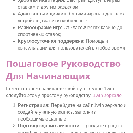
Удобная навигация:
Быстрый доступ к играм,
ставкам и другим разделам;
Адаптивный дизайн:
Оптимизирован для всех
устройств, включая мобильные;
Разнообразие игр:
От классических казино до
спортивных ставок;
Круглосуточная поддержка:
Помощь и
консультации для пользователей в любое время.
Пошаговое Руководство
Для Начинающих
Если вы только начинаете свой путь в мире 1win,
следуйте этому простому руководству:
1win зеркало
Регистрация:
Перейдите на сайт 1win зеркало и
создайте учетную запись, заполнив
необходимые данные.
Подтверждение личности:
Пройдите процесс
верификации, предоставив документы, если это