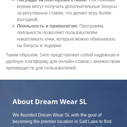
игроки могут получать дополнительные бонусы
за регулярные ставки, что делает игру более
выгодной.
Лояльность и привилегии:
Программа
лояльности позволяет пользователям
накапливать очки, которые можно обменивать
на бонусы и подарки.
Таким образом, 1win представляет собой надежную и
удобную платформу для онлайн-ставок с множеством
преимуществ для пользователей.
About Dream Wear SL
We founded Dream Wear SL with the goal of
becoming the premier location in Salt Lake to find