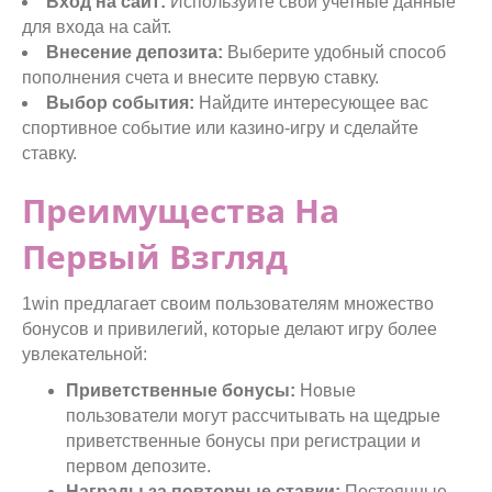
Вход на сайт:
Используйте свои учетные данные
для входа на сайт.
Внесение депозита:
Выберите удобный способ
пополнения счета и внесите первую ставку.
Выбор события:
Найдите интересующее вас
спортивное событие или казино-игру и сделайте
ставку.
Преимущества На
Первый Взгляд
1win предлагает своим пользователям множество
бонусов и привилегий, которые делают игру более
увлекательной:
Приветственные бонусы:
Новые
пользователи могут рассчитывать на щедрые
приветственные бонусы при регистрации и
первом депозите.
Награды за повторные ставки:
Постоянные