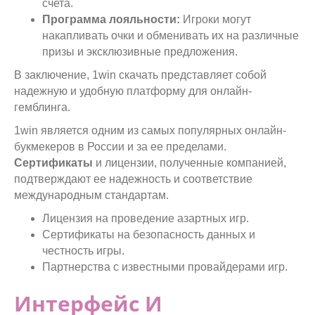
счета.
Программа лояльности:
Игроки могут
накапливать очки и обменивать их на различные
призы и эксклюзивные предложения.
В заключение, 1win скачать представляет собой
надежную и удобную платформу для онлайн-
гемблинга.
1win является одним из самых популярных онлайн-
букмекеров в России и за ее пределами.
Сертификаты
и лицензии, полученные компанией,
подтверждают ее надежность и соответствие
международным стандартам.
Лицензия на проведение азартных игр.
Сертификаты на безопасность данных и
честность игры.
Партнерства с известными провайдерами игр.
Интерфейс И