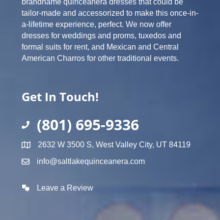
brandname quinceañera dresses that could be
tailor-made and accessorized to make this once-in-
a-lifetime experience, perfect. We now offer
dresses for weddings and proms, tuxedos and
formal suits for rent, and Mexican and Central
American Charros for other traditional events.
Get In Touch!
(801) 695-9336
2632 W 3500 S, West Valley City, UT 84119
info@saltlakequinceanera.com
Leave a Review