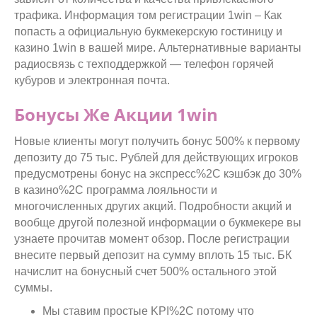
трафика. Информация том регистрации 1win – Как
попасть а официальную букмекерскую гостиницу и
казино 1win в вашей мире. Альтернативные варианты
радиосвязь с техподдержкой ― телефон горячей
кубуров и электронная почта.
Бонусы Же Акции 1win
Новые клиенты могут получить бонус 500% к первому
депозиту до 75 тыс. Рублей для действующих игроков
предусмотрены бонус на экспресс%2C кэшбэк до 30%
в казино%2C программа лояльности и
многочисленных других акций. Подробности акций и
вообще другой полезной информации о букмекере вы
узнаете прочитав момент обзор. После регистрации
внесите первый депозит на сумму вплоть 15 тыс. БК
начислит на бонусный счет 500% остального этой
суммы.
Мы ставим простые KPI%2C потому что