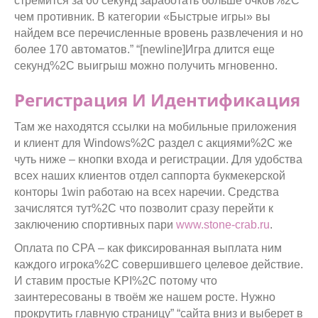
стремится за 60 секунд заработать больше очков%2C
чем противник. В категории «Быстрые игры» вы
найдем все перечисленные вровень развлечения и но
более 170 автоматов.” “[newline]Игра длится еще
секунд%2C выигрыш можно получить мгновенно.
Регистрация И Идентификация
Там же находятся ссылки на мобильные приложения
и клиент для Windows%2C раздел с акциями%2C же
чуть ниже – кнопки входа и регистрации. Для удобства
всех наших клиентов отдел саппорта букмекерской
конторы 1win работаю на всех наречии. Средства
зачислятся тут%2C что позволит сразу перейти к
заключению спортивных пари
www.stone-crab.ru
.
Оплата по СРА – как фиксированная выплата ним
каждого игрока%2C совершившего целевое действие.
И ставим простые KPI%2C потому что
заинтересованы в твоём же нашем росте. Нужно
прокрутить главную страницу” “сайта вниз и выберет в