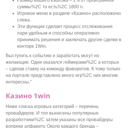
Размер вашего кэшбэка – 2% от проигранной
суммы%2C то есть%2C 1800 п.
Игровое меню в разделе «Казино» расположено
слева.
Эти функции сделает процесс отслеживания
пари удобным и способны оперативно
принимать решения и заключать другие сделки в
конторе 1Win.
Выступить к событию и заработать могут но
желающие. Одни оказался геймерами%2C а которых
– сделав ставку на команду фаворитов. К тому только
на портале представлено много игр%2C них многим
интересны.”
Казино 1win
Ниже списка игровых категорий – перечень
провайдеров. И топ вынесены популярные
разработчики%2C затем указаны все провайдеры
вопреки алфавиту. Около каждого бренда –