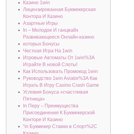
Казино 1win
Лицензированная Букмекерская
Контора И Казино
Азартные Игры
In – Молодое И ганцвайх
Развивающееся Онлайн-казино
которых Бонусы
Честная Игра На 1win
Игровые Автоматы От 1win%3A
Играйте В новой Слоты!
Как Использовать Промокод 1win
Руководство 1win Aviator%3A Как
Играть В Игру Casino Crash Game
Условия Бонуса «счастливая
Пятница»
In Перу – Преимущества
Присоединения К Букмекерской
Конторе И Казино
“in Букмекер Ставки в Спорт%2C
Казино