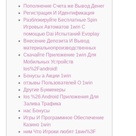
Пополнение Счета же Вывод Денег
Регистрация И Идентификация
Разблокируйте Бесплатные Spin
Игровых Автоматов 1win С
помощью Dai Испытаний Evoplay
Внесение Депозита И Вывод
материальнопроизводственных
Скачайте Приложение 1win Для
Мобильных Устройств
Ios%2Fandroid!
Бонусы а Акции 1win
отзывы Пользователей О 1win
Другие Букмекеры
Ios %26 Android Приложения Для
Залива Трафика
нас Бонусы
Игры И Программное Обеспечение
Казино 1win
ним Что Игроки любят 1вин%3F