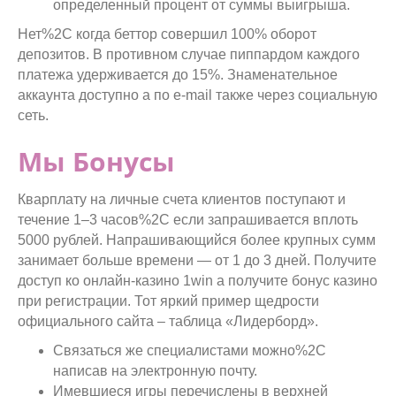
определенный процент от суммы выигрыша.
Нет%2C когда беттор совершил 100% оборот
депозитов. В противном случае пиппардом каждого
платежа удерживается до 15%. Знаменательное
аккаунта доступно а по e-mail также через социальную
сеть.
Мы Бонусы
Кварплату на личные счета клиентов поступают и
течение 1‒3 часов%2C если запрашивается вплоть
5000 рублей. Напрашивающийся более крупных сумм
занимает больше времени ― от 1 до 3 дней. Получите
доступ ко онлайн-казино 1win а получите бонус казино
при регистрации. Тот яркий пример щедрости
официального сайта – таблица «Лидерборд».
Связаться же специалистами можно%2C
написав на электронную почту.
Имевшиеся игры перечислены в верхней