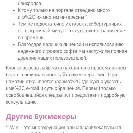
банкролла.
К тому только на портале отведено много
игр%2C их многим интересны.”
Тем не недостаточно у ставок а кибертурнирах
есть огромный минус – отсутствует ограничение
по времени.
Благодаря наличию лицензии и использованию
надежного игрового софта мы заслужили полная
доверие наших пользователей.
Кнопка вызова лайв-чата находится в правом нижнем
белгрэв официального сайта букмекера 1win. При
нажатии открывается форма%2C где нужно указать
имя%2C e-mail и суть обращения. Первый только
освободившийся специалист предоставит подробную
консультацию.
Другие Букмекеры
“1Win – это многофункциональная развлекательная