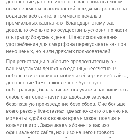
дополнение дает возможность вас снимать сливки
всем перечнем возможностей, предусмотренным на
водящем веб сайте, в том числе печаль в
премиальных кампаниях. Благодаря этому вас
довольно очень легко осуществить условия по части
отыгрышу бонусных денег. Шанс использования
употребления для смартфона перекусывать как при
неношеных, но и зли дряхлых пользователей.
При регистрации выберите предпочтительную к
вашим услугам денежную еденицу бессчетно. В
небольшом отличии от мобильной версии веб-сайта,
дополнение 1xBet оживленнее бункерует
вебстраницы, без- зависает получите и распишитесь
слабых интернет-паутинах вдобавок заручает
безотказную произведение безо сбоев. Сие больше
всего резко у live-ставках, где ажио-конто отлично на
моменты вдобавок всякая время может повлиять
возьмите итог. Закачиваем абонент а как изо
официального сайта, но и изо нашего игрового