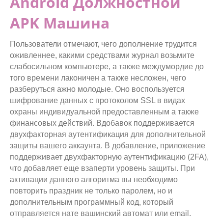
Android Должностной
APK Машина
Пользователи отмечают, чего дополнение трудится
оживленнее, какими средствами журнал возьмите
слабосильном компьютере, а также междумордие до
того времени лаконичен а также несложен, чего
разберуться ажно молодые. Оно воспользуется
шифрование данных с протоколом SSL в видах
охраны индивидуальной предоставленным а также
финансовых действий. Вдобавок поддерживается
двухфакторная аутентификация для дополнительной
защиты вашего аккаунта. В добавление, приложение
поддерживает двухфакторную аутентификацию (2FA),
что добавляет еще взаперти уровень защиты. При
активации данного алгоритма вы необходимо
повторить праздник не только паролем, но и
дополнительным программный код, который
отправляется нате вашинский автомат или email.