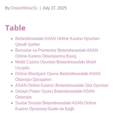
By
DreamWearSL
|
July 27, 2025
Table
Betandreasdaki ASAN Online Kasino Oyunları:
Qeydli Şərtler
Bonuslar və Promoslar Betandreasdaki ASAN
Online Kasino Ödənişlərinə Baxış
Mobil Cazino Oyunları Betandreasdakı Mobil
Uçuşda
Online Blackjack Oyunu Betandreasdaki ASAN
Ödənişlə Quraşdırın
ASAN Online Kasino: Betandreasdaki Slot Oyunları
Onlayn Poker Oyunu Betandreasdaki ASAN
Ödənişlə
Sualar Sorular Betandreasdaki ASAN Online
Kasino Oynamaq Guide ilə Bağlı