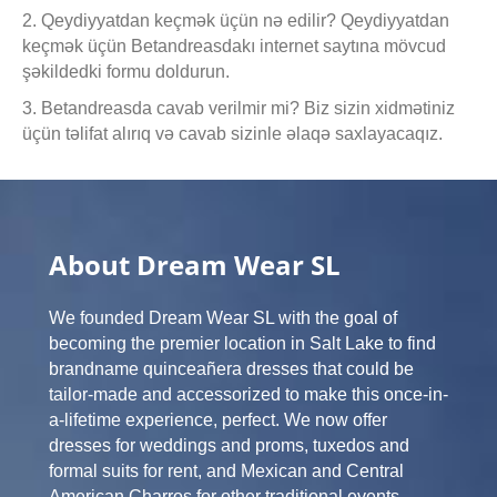
2. Qeydiyyatdan keçmək üçün nə edilir? Qeydiyyatdan
keçmək üçün Betandreasdakı internet saytına mövcud
şəkildedki formu doldurun.
3. Betandreasda cavab verilmir mi? Biz sizin xidmətiniz
üçün təlifat alırıq və cavab sizinle əlaqə saxlayacaqız.
About Dream Wear SL
We founded Dream Wear SL with the goal of
becoming the premier location in Salt Lake to find
brandname quinceañera dresses that could be
tailor-made and accessorized to make this once-in-
a-lifetime experience, perfect. We now offer
dresses for weddings and proms, tuxedos and
formal suits for rent, and Mexican and Central
American Charros for other traditional events.