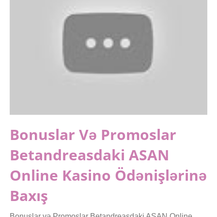
Bonuslar Və Promoslar
Betandreasdaki ASAN
Online Kasino Ödənişlərinə
Baxış
Bonuslar və Promoslar Betandreasdaki ASAN Online