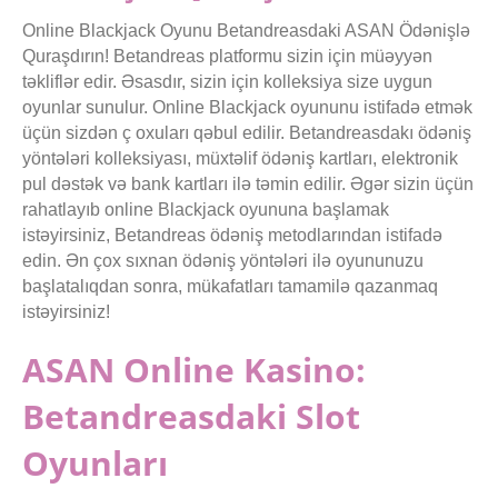
Online Blackjack Oyunu Betandreasdaki ASAN Ödənişlə
Quraşdırın! Betandreas platformu sizin için müəyyən
təkliflər edir. Əsasdır, sizin için kolleksiya size uygun
oyunlar sunulur. Online Blackjack oyununu istifadə etmək
üçün sizdən ç oxuları qəbul edilir. Betandreasdakı ödəniş
yöntələri kolleksiyası, müxtəlif ödəniş kartları, elektronik
pul dəstək və bank kartları ilə təmin edilir. Əgər sizin üçün
rahatlayıb online Blackjack oyununa başlamak
istəyirsiniz, Betandreas ödəniş metodlarından istifadə
edin. Ən çox sıxnan ödəniş yöntələri ilə oyununuzu
başlatalıqdan sonra, mükafatları tamamilə qazanmaq
istəyirsiniz!
ASAN Online Kasino:
Betandreasdaki Slot
Oyunları