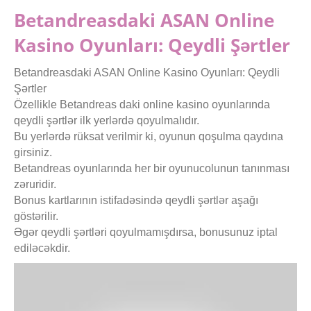
Betandreasdaki ASAN Online
Kasino Oyunları: Qeydli Şərtler
Betandreasdaki ASAN Online Kasino Oyunları: Qeydli
Şərtler
Özellikle Betandreas daki online kasino oyunlarında
qeydli şərtlər ilk yerlərdə qoyulmalıdır.
Bu yerlərdə rüksat verilmir ki, oyunun qoşulma qaydına
girsiniz.
Betandreas oyunlarında her bir oyunucolunun tanınması
zəruridir.
Bonus kartlarının istifadəsində qeydli şərtlər aşağı
göstərilir.
Əgər qeydli şərtləri qoyulmamışdırsa, bonusunuz iptal
ediləcəkdir.