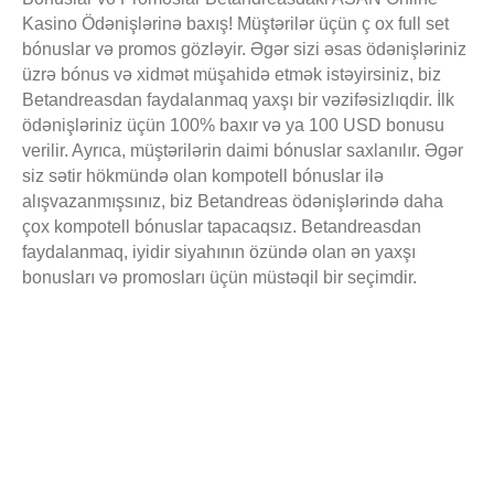
Kasino Ödənişlərinə baxış! Müştərilər üçün ç ox full set
bónuslar və promos gözləyir. Əgər sizi əsas ödənişləriniz
üzrə bónus və xidmət müşahidə etmək istəyirsiniz, biz
Betandreasdan faydalanmaq yaxşı bir vəzifəsizlıqdir. İlk
ödənişləriniz üçün 100% baxır və ya 100 USD bonusu
verilir. Ayrıca, müştərilərin daimi bónuslar saxlanılır. Əgər
siz sətir hökmündə olan kompotell bónuslar ilə
alışvazanmışsınız, biz Betandreas ödənişlərində daha
çox kompotell bónuslar tapacaqsız. Betandreasdan
faydalanmaq, iyidir siyahının özündə olan ən yaxşı
bonusları və promosları üçün müstəqil bir seçimdir.