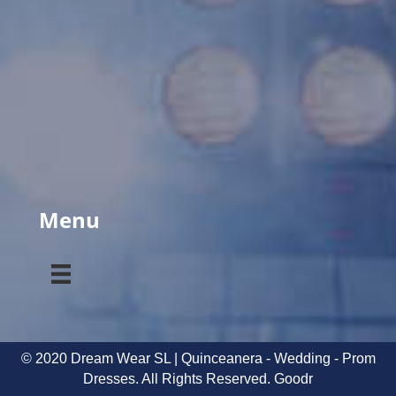
Menu
© 2020 Dream Wear SL | Quinceanera - Wedding - Prom
Dresses. All Rights Reserved.
Goodr