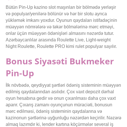
Bütün Pin-Up kazino slot maşınları bir bölmədə yerləşir
və populyar/yenilərə bölünür və hər bir slotu ayrıca
yükləmək imkanı yoxdur. Oyunun qaydaları istifadəçinin
müəyyən nömrələrə və təkər bölmələrinə mərc etməyi,
onlar üçün müəyyən ödənişləri almasını nəzərdə tutur.
Azərbaycanlılar arasında Roulette Live, Light-weight
Night Roulette, Roulette PRO kimi rulet populyar sayılır.
Bonus Siyasəti Bukmeker
Pin-Up
İlk növbədə, qeydiyyat şərtləri ödəniş sisteminin müəyyən
edilmiş qaydalarından asılıdır. Çox vaxt depozit dərhal
oyun hesabına gedir və onun çıxarılması daha çox vaxt
aparır. Çıxarış zamanı oyunçunun müraciəti, bonusun
mərc edilməsi, ödəniş sisteminin qaydalarına və
kazinonun şərtlərinə uyğunluğu nəzərdən keçirilir. Nəzərə
almaq lazımdır ki, lender kartına köçürmələr several iş