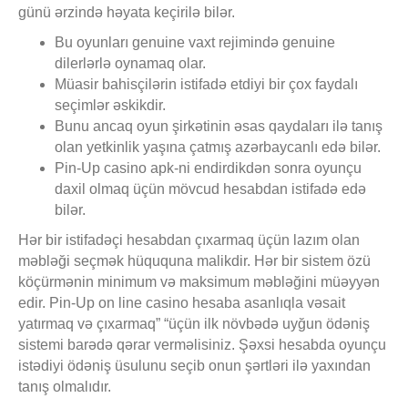
günü ərzində həyata keçirilə bilər.
Bu oyunları genuine vaxt rejimində genuine
dilerlərlə oynamaq olar.
Müasir bahisçilərin istifadə etdiyi bir çox faydalı
seçimlər əskikdir.
Bunu ancaq oyun şirkətinin əsas qaydaları ilə tanış
olan yetkinlik yaşına çatmış azərbaycanlı edə bilər.
Pin-Up casino apk-ni endirdikdən sonra oyunçu
daxil olmaq üçün mövcud hesabdan istifadə edə
bilər.
Hər bir istifadəçi hesabdan çıxarmaq üçün lazım olan
məbləği seçmək hüququna malikdir. Hər bir sistem özü
köçürmənin minimum və maksimum məbləğini müəyyən
edir. Pin-Up on line casino hesaba asanlıqla vəsait
yatırmaq və çıxarmaq” “üçün ilk növbədə uyğun ödəniş
sistemi barədə qərar verməlisiniz. Şəxsi hesabda oyunçu
istədiyi ödəniş üsulunu seçib onun şərtləri ilə yaxından
tanış olmalıdır.