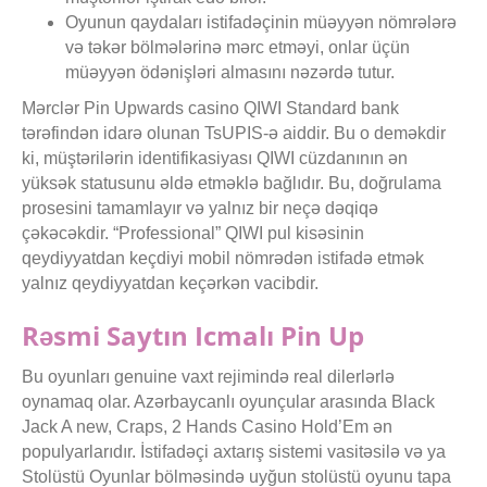
Oyunun qaydaları istifadəçinin müəyyən nömrələrə
və təkər bölmələrinə mərc etməyi, onlar üçün
müəyyən ödənişləri almasını nəzərdə tutur.
Mərclər Pin Upwards casino QIWI Standard bank
tərəfindən idarə olunan TsUPIS-ə aiddir. Bu o deməkdir
ki, müştərilərin identifikasiyası QIWI cüzdanının ən
yüksək statusunu əldə etməklə bağlıdır. Bu, doğrulama
prosesini tamamlayır və yalnız bir neçə dəqiqə
çəkəcəkdir. “Professional” QIWI pul kisəsinin
qeydiyyatdan keçdiyi mobil nömrədən istifadə etmək
yalnız qeydiyyatdan keçərkən vacibdir.
Rəsmi Saytın Icmalı Pin Up
Bu oyunları genuine vaxt rejimində real dilerlərlə
oynamaq olar. Azərbaycanlı oyunçular arasında Black
Jack A new, Craps, 2 Hands Casino Hold’Em ən
populyarlarıdır. İstifadəçi axtarış sistemi vasitəsilə və ya
Stolüstü Oyunlar bölməsində uyğun stolüstü oyunu tapa