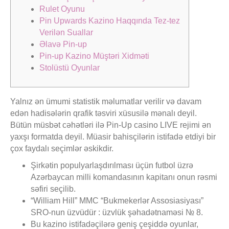
Rulet Oyunu
Pin Upwards Kazino Haqqında Tez-tez
Verilən Suallar
Əlavə Pin-up
Pin-up Kazino Müştəri Xidməti
Stolüstü Oyunlar
Yalnız ən ümumi statistik məlumatlar verilir və davam
edən hadisələrin qrafik təsviri xüsusilə mənalı deyil.
Bütün müsbət cəhətləri ilə Pin-Up casino LIVE rejimi ən
yaxşı formatda deyil. Müasir bahisçilərin istifadə etdiyi bir
çox faydalı seçimlər əskikdir.
Şirkətin populyarlaşdırılması üçün futbol üzrə
Azərbaycan milli komandasının kapitanı onun rəsmi
səfiri seçilib.
“William Hill” MMC “Bukmekerlər Assosiasiyası”
SRO-nun üzvüdür : üzvlük şəhadətnaməsi № 8.
Bu kazino istifadəçilərə geniş çeşiddə oyunlar,