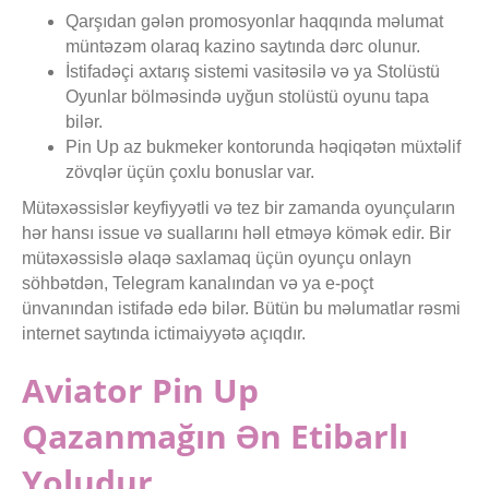
Qarşıdan gələn promosyonlar haqqında məlumat
müntəzəm olaraq kazino saytında dərc olunur.
İstifadəçi axtarış sistemi vasitəsilə və ya Stolüstü
Oyunlar bölməsində uyğun stolüstü oyunu tapa
bilər.
Pin Up az bukmeker kontorunda həqiqətən müxtəlif
zövqlər üçün çoxlu bonuslar var.
Mütəxəssislər keyfiyyətli və tez bir zamanda oyunçuların
hər hansı issue və suallarını həll etməyə kömək edir. Bir
mütəxəssislə əlaqə saxlamaq üçün oyunçu onlayn
söhbətdən, Telegram kanalından və ya e-poçt
ünvanından istifadə edə bilər. Bütün bu məlumatlar rəsmi
internet saytında ictimaiyyətə açıqdır.
Aviator Pin Up
Qazanmağın Ən Etibarlı
Yoludur