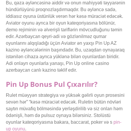
Bu, qəza əyləncəsinə aiddir və onun mahiyyəti təyyarənin
hündürlüyünü proqnozlaşdırmaqdır. Bu əyləncə sadə,
iddiasız oyuna üstünlük verən hər kəsə müraciət edəcək.
Aviator oyunu ayrıca bir oyun kateqoriyasına bölünür,
demo rejiminin və əlverişli tariflərin mövcudluğunu təmin
edir. Azərbaycan qeyri-adi və gözlənilməz qumar
oyunlarını alqışladığı üçün Aviator ən yaxşı Pin Up AZ
kazino əyləncələrinin başındadır. Bu, uzaqdan oynayaraq
istənilən cihaza ayrıca yüklənə bilən oyunlardan biridir.
Adi onlayn oyunlarla yanaşı, Pin Up online casino
azerbaycan canlı kazino təklif edir.
Pin Up Bonus Pul Çıxarılır?
Rulet müəyyən strategiya və yüksək gəlirli oyun prosesini
sevən hər” “kəsə müraciət edəcək. Ruletin bütün növləri
saytın müvafiq bölməsində yerləşdirilib və siz onları həm
ödənişli, həm də pulsuz oynaya bilərsiniz. Stolüstü
oyunlar kateqoriyasına bakara, baccarat, poker və s
pin-
up oyunu
.