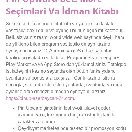
Seçimləri Və İdman Kitabı
Xüsusi kod kazinonun tələbi ilə və ya texniki dəstək
vasitəsilə daxil edilir və oyunçu bunun üçün mükafat alır.
Bəli, siz yalnız rəsmi world wide web saytında deyil, həm
də yüklənə bilən proqram vasitəsilə onlayn kazino
oynaya bilərsiniz. O, Android və iOS cihaz sahibləri
tərəfindən istifadə edilə bilər. Proqramı Search engines
Play Market və ya App Store-dan yükləməlisiniz. Tətbiqdə
istifadəçinin kazino saytında olan bütün funksiyalara,
oyunlara və bonuslara çıxışı var. Canlı kazino istisna
olmaqla, slotlarda, stolüstü oyunlarda, Aviatorda və digər
əyləncələrdə depozit olmadan oynaya bilərsiniz
https://pinup-azerbaycan-24.com
.
Pin Upward şirkətinin fəaliyyəti kifayət qədər
uzundur və o, kazinonun bir çox üstünlükləri ilə
xarakterizə olunur.
Qeydiyyat mərhələsində tez-tez bir promosyon kodu