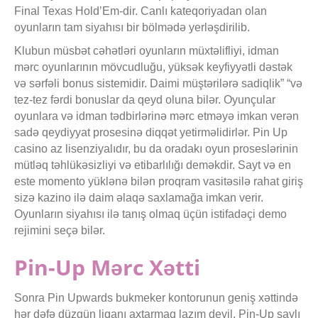
Final Texas Hold’Em-dir. Canlı kateqoriyadan olan
oyunların tam siyahısı bir bölmədə yerləşdirilib.
Klubun müsbət cəhətləri oyunların müxtəlifliyi, idman
mərc oyunlarının mövcudluğu, yüksək keyfiyyətli dəstək
və sərfəli bonus sistemidir. Daimi müştərilərə sadiqlik” “və
tez-tez fərdi bonuslar da qeyd oluna bilər. Oyunçular
oyunlara və idman tədbirlərinə mərc etməyə imkan verən
sadə qeydiyyat prosesinə diqqət yetirməlidirlər. Pin Up
casino az lisenziyalıdır, bu da oradakı oyun proseslərinin
mütləq təhlükəsizliyi və etibarlılığı deməkdir. Sayt və en
este momento yüklənə bilən proqram vasitəsilə rahat giriş
sizə kazino ilə daim əlaqə saxlamağa imkan verir.
Oyunların siyahısı ilə tanış olmaq üçün istifadəçi demo
rejimini seçə bilər.
Pin-Up Mərc Xətti
Sonra Pin Upwards bukmeker kontorunun geniş xəttində
hər dəfə düzgün liqanı axtarmaq lazım deyil. Pin-Up saylı