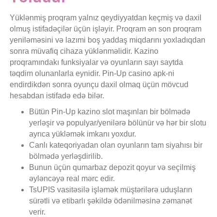
Yüklənmiş proqram yalnız qeydiyyatdan keçmiş və daxil
olmuş istifadəçilər üçün işləyir. Proqram ən son proqram
yeniləməsini və lazımi boş yaddaş miqdarını yoxladıqdan
sonra müvafiq cihaza yüklənməlidir. Kazino
proqramındakı funksiyalar və oyunların sayı saytda
təqdim olunanlarla eynidir. Pin-Up casino apk-ni
endirdikdən sonra oyunçu daxil olmaq üçün mövcud
hesabdan istifadə edə bilər.
Bütün Pin-Up kazino slot maşınları bir bölmədə
yerləşir və populyar/yenilərə bölünür və hər bir slotu
ayrıca yükləmək imkanı yoxdur.
Canlı kateqoriyadan olan oyunların tam siyahısı bir
bölmədə yerləşdirilib.
Bunun üçün qumarbaz depozit qoyur və seçilmiş
əyləncəyə real mərc edir.
TsUPIS vasitəsilə işləmək müştərilərə uduşların
sürətli və etibarlı şəkildə ödənilməsinə zəmanət
verir.