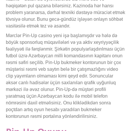
həqiqətən pul qazana bilərsiniz. Kazinoda hər hansı
problem yaranarsa, dərhal texniki dəstəyə müraciət etmək
tövsiyə olunur. Bunu gecə-gündüz işləyən onlayn söhbət
vasitəsilə etmək tez və asandır.
Mərclər Pin-Up casino yeni işə başlamışdır və hələ də
böyük sponsorluq müqavilələri və ya aktiv xeyriyyəçilik
fəaliyyəti ilə fərqlənmir. Şirkətin populyarlaşdırılması üçün
futbol üzrə Azərbaycan milli komandasının kapitanı onun
rəsmi səfiri seçilib. Pin-Up bukmeker kontorunun bir çox
müştərisi rəsmi veb saytın belə bir çatışmazlığını video
clip yayımların olmaması kimi qeyd edir. Sonuncular
əksər canlı hadisələr üçün saxlanılan qrafik uyğunluq
mərkəzi ilə əvəz olunur. Pin-Up-də müştəri profili
yaratmaq üçün Azərbaycan kodu ilə mobil telefon
nömrəsini daxil etməlisiniz. Onu kliklədikdən sonra
poçtdan artıq oyun hesabı yaradılan bukmeker
kontorunun rəsmi portalına yönləndirilirsiniz.