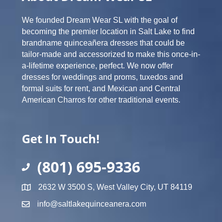
We founded Dream Wear SL with the goal of
becoming the premier location in Salt Lake to find
brandname quinceañera dresses that could be
tailor-made and accessorized to make this once-in-
a-lifetime experience, perfect. We now offer
dresses for weddings and proms, tuxedos and
formal suits for rent, and Mexican and Central
American Charros for other traditional events.
Get In Touch!
(801) 695-9336
2632 W 3500 S, West Valley City, UT 84119
info@saltlakequinceanera.com