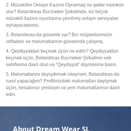
2. Müzəkiller Onlayn Kazino Oynamaq nə qədər mümkün
olur? Betandreas Bucmeker Şirkətində, siz birçok
müzəkili kazino oyunlarına çevrilmiş onlayn versiyaları
oynayacaqsınız.
3. Betandreas-da güvənlik var? Biz müştərilərimizin
istifadəsi və məlumatlarının güvəsində çalışırıq.
4. Qeydiyyatdan keçmək üçün nə edilir? Qeydiyyatdan
keçmək üçün, Betandreas Bucmeker Şirkətinin veb
səhifəsinə daxil olun və “Qeydiyyat” düyməsinə basın.
5. Məlumatlarımı dəyişdirmək istəyirəm. Betandreas-da
nasıl yapacağım? Profilinizdəki məlumatları dəyişmək
üçün, hesabınızı yeniləyin və yeni məlumatlarınızı daxil
edin.
About Dream Wear SL