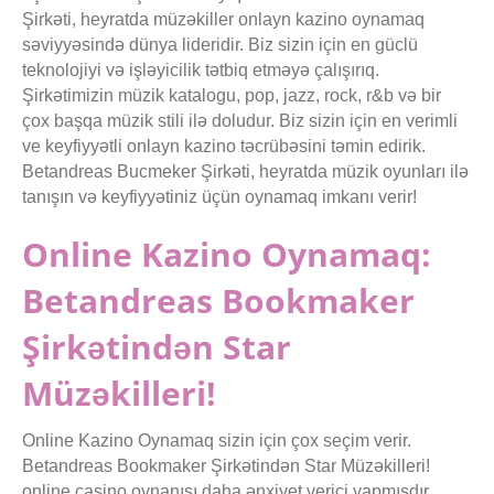
Şirkəti, heyratda müzəkiller onlayn kazino oynamaq
səviyyəsində dünya lideridir. Biz sizin için en güclü
teknolojiyi və işləyicilik tətbiq etməyə çalışırıq.
Şirkətimizin müzik katalogu, pop, jazz, rock, r&b və bir
çox başqa müzik stili ilə doludur. Biz sizin için en verimli
ve keyfiyyətli onlayn kazino təcrübəsini təmin edirik.
Betandreas Bucmeker Şirkəti, heyratda müzik oyunları ilə
tanışın və keyfiyyətiniz üçün oynamaq imkanı verir!
Online Kazino Oynamaq:
Betandreas Bookmaker
Şirkətindən Star
Müzəkilleri!
Online Kazino Oynamaq sizin için çox seçim verir.
Betandreas Bookmaker Şirkətindən Star Müzəkilleri!
online casino oynanışı daha ənxiyet verici yapmışdır.