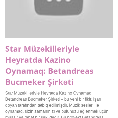
Star Müzəkilleriyle
Heyratda Kazino
Oynamaq: Betandreas
Bucmeker Şirkəti
Star Müzəkilleriyle Heyratda Kazino Oynamaq:
Betandreas Bucmeker Şirkəti – bu yeni bir fikir, işarı
qoyan tarafından tətbiq edilmişdir. Müzik səsleri ilə
oynamaq, sizin zamanınızı və pulunuzu eğlənmək üçün
müasir və rahat bir şəkildedir. Bu proyekt Betandreas