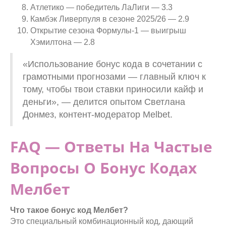
Атлетико — победитель ЛаЛиги — 3.3
Камбэк Ливерпуля в сезоне 2025/26 — 2.9
Открытие сезона Формулы-1 — выигрыш
Хэмилтона — 2.8
«Использование бонус кода в сочетании с
грамотными прогнозами — главный ключ к
тому, чтобы твои ставки приносили кайф и
деньги», — делится опытом Светлана
Донмез, контент-модератор Melbet.
FAQ — Ответы На Частые
Вопросы О Бонус Кодах
Мелбет
Что такое бонус код Мелбет?
Это специальный комбинационный код, дающий