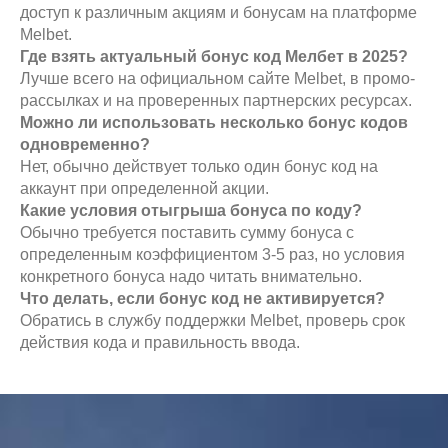
доступ к различным акциям и бонусам на платформе
Melbet.
Где взять актуальный бонус код Мелбет в 2025?
Лучше всего на официальном сайте Melbet, в промо-
рассылках и на проверенных партнерских ресурсах.
Можно ли использовать несколько бонус кодов
одновременно?
Нет, обычно действует только один бонус код на
аккаунт при определенной акции.
Какие условия отыгрыша бонуса по коду?
Обычно требуется поставить сумму бонуса с
определенным коэффициентом 3-5 раз, но условия
конкретного бонуса надо читать внимательно.
Что делать, если бонус код не активируется?
Обратись в службу поддержки Melbet, проверь срок
действия кода и правильность ввода.