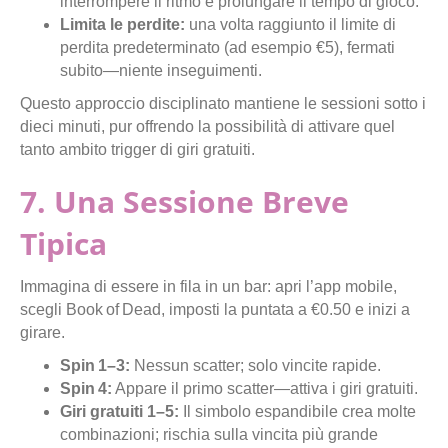
interrompere il ritmo e prolungare il tempo di gioco.
Limita le perdite:
una volta raggiunto il limite di
perdita predeterminato (ad esempio €5), fermati
subito—niente inseguimenti.
Questo approccio disciplinato mantiene le sessioni sotto i
dieci minuti, pur offrendo la possibilità di attivare quel
tanto ambito trigger di giri gratuiti.
7. Una Sessione Breve
Tipica
Immagina di essere in fila in un bar: apri l’app mobile,
scegli Book of Dead, imposti la puntata a €0.50 e inizi a
girare.
Spin 1–3:
Nessun scatter; solo vincite rapide.
Spin 4:
Appare il primo scatter—attiva i giri gratuiti.
Giri gratuiti 1–5:
Il simbolo espandibile crea molte
combinazioni; rischia sulla vincita più grande