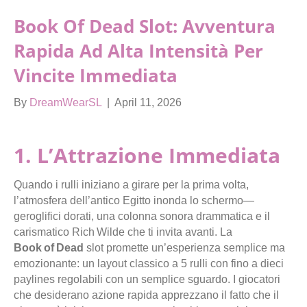
Book Of Dead Slot: Avventura
Rapida Ad Alta Intensità Per
Vincite Immediata
By
DreamWearSL
|
April 11, 2026
1. L’Attrazione Immediata
Quando i rulli iniziano a girare per la prima volta,
l’atmosfera dell’antico Egitto inonda lo schermo—
geroglifici dorati, una colonna sonora drammatica e il
carismatico Rich Wilde che ti invita avanti. La
Book of Dead
slot promette un’esperienza semplice ma
emozionante: un layout classico a 5 rulli con fino a dieci
paylines regolabili con un semplice sguardo. I giocatori
che desiderano azione rapida apprezzano il fatto che il