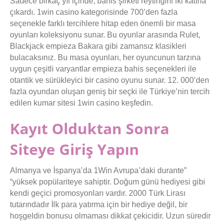
Sadece birkaç yıl içinde, bahis şirketi reytingini iki katına
çıkardı. 1win casino kategorisinde 700’den fazla
seçenekle farklı tercihlere hitap eden önemli bir masa
oyunları koleksiyonu sunar. Bu oyunlar arasında Rulet,
Blackjack empieza Bakara gibi zamansız klasikleri
bulacaksınız. Bu masa oyunları, her oyuncunun tarzına
uygun çeşitli varyantlar empieza bahis seçenekleri ile
otantik ve sürükleyici bir casino oyunu sunar. 12. 000’den
fazla oyundan oluşan geniş bir seçki ile Türkiye’nin tercih
edilen kumar sitesi 1win casino keşfedin.
Kayıt Olduktan Sonra
Siteye Giriş Yapın
Almanya ve İspanya’da 1Win Avrupa’daki durante”
“yüksek popülariteye sahiptir. Doğum günü hediyesi gibi
kendi geçici promosyonları vardır. 2000 Türk Lirası
tutarındadır İlk para yatırma için bir hediye değil, bir
hoşgeldin bonusu olmaması dikkat çekicidir. Uzun süredir