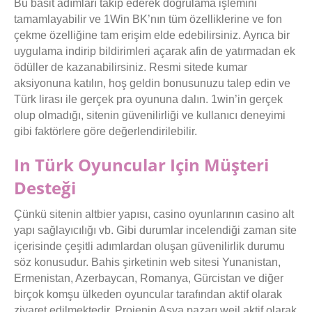
Bu basit adımları takip ederek doğrulama işlemini
tamamlayabilir ve 1Win BK’nın tüm özelliklerine ve fon
çekme özelliğine tam erişim elde edebilirsiniz. Ayrıca bir
uygulama indirip bildirimleri açarak afin de yatırmadan ek
ödüller de kazanabilirsiniz. Resmi sitede kumar
aksiyonuna katılın, hoş geldin bonusunuzu talep edin ve
Türk lirası ile gerçek pra oyununa dalın. 1win’in gerçek
olup olmadığı, sitenin güvenilirliği ve kullanıcı deneyimi
gibi faktörlere göre değerlendirilebilir.
In Türk Oyuncular Için Müşteri
Desteği
Çünkü sitenin altbier yapısı, casino oyunlarının casino alt
yapı sağlayıcılığı vb. Gibi durumlar incelendiği zaman site
içerisinde çeşitli adımlardan oluşan güvenilirlik durumu
söz konusudur. Bahis şirketinin web sitesi Yunanistan,
Ermenistan, Azerbaycan, Romanya, Gürcistan ve diğer
birçok komşu ülkeden oyuncular tarafından aktif olarak
ziyaret edilmektedir. Projenin Asya pazarı weil aktif olarak