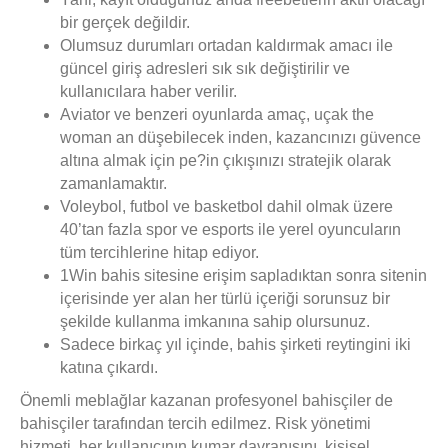
bir gerçek değildir.
Olumsuz durumları ortadan kaldırmak amacı ile
güncel giriş adresleri sık sık değiştirilir ve
kullanıcılara haber verilir.
Aviator ve benzeri oyunlarda amaç, uçak the
woman an düşebilecek inden, kazancınızı güvence
altına almak için pe?in çıkışınızı stratejik olarak
zamanlamaktır.
Voleybol, futbol ve basketbol dahil olmak üzere
40’tan fazla spor ve esports ile yerel oyuncuların
tüm tercihlerine hitap ediyor.
1Win bahis sitesine erişim sapladıktan sonra sitenin
içerisinde yer alan her türlü içeriği sorunsuz bir
şekilde kullanma imkanına sahip olursunuz.
Sadece birkaç yıl içinde, bahis şirketi reytingini iki
katına çıkardı.
Önemli meblağlar kazanan profesyonel bahisçiler de
bahisçiler tarafından tercih edilmez. Risk yönetimi
hizmeti, her kullanıcının kumar davranışını, kişisel