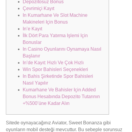
Depozitosuz Bonus
Çevrimiçi Kayıt
In Kumarhane Ve Slot Machine
Makineleri Için Bonus
In’e Kayıt
İlk Dört Para Yatırma Işlemi Için
Bonuslar
In Casino Oyunlarını Oynamaya Nasıl
Başlanır
In’de Kayıt: Hızlı Ve Çok Hızlı
Win Spor Bahisleri Seçenekleri
In Bahis Şirketinde Spor Bahisleri
Nasıl Yapılır
Kumarhane Ve Bahisler Için Added
Bonus Hesabında Depozito Tutarının
+%500’üne Kadar Alın
Sitede oynayacağınız Aviator, Sweet Bonanza gibi
oyunların mobil desteği mevcuttur. Bu sebeple sorunsuz