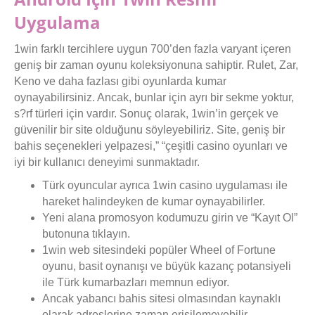
Uygulama
1win farklı tercihlere uygun 700’den fazla varyant içeren
geniş bir zaman oyunu koleksiyonuna sahiptir. Rulet, Zar,
Keno ve daha fazlası gibi oyunlarda kumar
oynayabilirsiniz. Ancak, bunlar için ayrı bir sekme yoktur,
s?rf türleri için vardır. Sonuç olarak, 1win’in gerçek ve
güvenilir bir site olduğunu söyleyebiliriz. Site, geniş bir
bahis seçenekleri yelpazesi,” “çeşitli casino oyunları ve
iyi bir kullanıcı deneyimi sunmaktadır.
Türk oyuncular ayrıca 1win casino uygulaması ile
hareket halindeyken de kumar oynayabilirler.
Yeni alana promosyon kodumuzu girin ve “Kayıt Ol”
butonuna tıklayın.
1win web sitesindeki popüler Wheel of Fortune
oyunu, basit oynanışı ve büyük kazanç potansiyeli
ile Türk kumarbazları memnun ediyor.
Ancak yabancı bahis sitesi olmasından kaynaklı
olarak adreslerine zaman erişilemeyebilir.