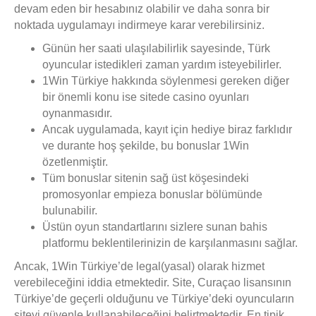
devam eden bir hesabınız olabilir ve daha sonra bir
noktada uygulamayı indirmeye karar verebilirsiniz.
Günün her saati ulaşılabilirlik sayesinde, Türk
oyuncular istedikleri zaman yardım isteyebilirler.
1Win Türkiye hakkında söylenmesi gereken diğer
bir önemli konu ise sitede casino oyunları
oynanmasıdır.
Ancak uygulamada, kayıt için hediye biraz farklıdır
ve durante hoş şekilde, bu bonuslar 1Win
özetlenmiştir.
Tüm bonuslar sitenin sağ üst köşesindeki
promosyonlar empieza bonuslar bölümünde
bulunabilir.
Üstün oyun standartlarını sizlere sunan bahis
platformu beklentilerinizin de karşılanmasını sağlar.
Ancak, 1Win Türkiye’de legal(yasal) olarak hizmet
verebileceğini iddia etmektedir. Site, Curaçao lisansının
Türkiye’de geçerli olduğunu ve Türkiye’deki oyuncuların
siteyi güvenle kullanabileceğini belirtmektedir. En tipik