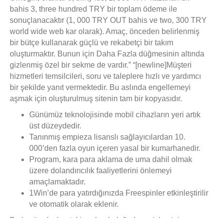
bahis 3, three hundred TRY bir toplam ödeme ile
sonuçlanacaktır (1, 000 TRY OUT bahis ve two, 300 TRY
world wide web kar olarak). Amaç, önceden belirlenmiş
bir bütçe kullanarak güçlü ve rekabetçi bir takım
oluşturmaktır. Bunun için Daha Fazla düğmesinin altında
gizlenmiş özel bir sekme de vardır.” “[newline]Müşteri
hizmetleri temsilcileri, soru ve taleplere hızlı ve yardımcı
bir şekilde yanıt vermektedir. Bu aslında engellemeyi
aşmak için oluşturulmuş sitenin tam bir kopyasıdır.
Günümüz teknolojisinde mobil cihazların yeri artık
üst düzeydedir.
Tanınmış empieza lisanslı sağlayıcılardan 10.
000’den fazla oyun içeren yasal bir kumarhanedir.
Program, kara para aklama de uma dahil olmak
üzere dolandırıcılık faaliyetlerini önlemeyi
amaçlamaktadır.
1Win’de para yatırdığınızda Freespinler etkinleştirilir
ve otomatik olarak eklenir.