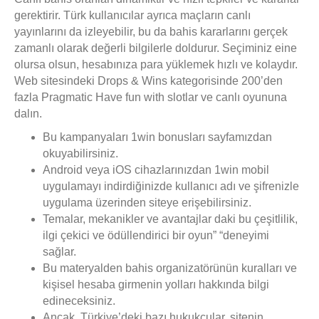
gerektirir. Türk kullanıcılar ayrıca maçların canlı
yayınlarını da izleyebilir, bu da bahis kararlarını gerçek
zamanlı olarak değerli bilgilerle doldurur. Seçiminiz eine
olursa olsun, hesabınıza para yüklemek hızlı ve kolaydır.
Web sitesindeki Drops & Wins kategorisinde 200’den
fazla Pragmatic Have fun with slotlar ve canlı oyununa
dalın.
Bu kampanyaları 1win bonusları sayfamızdan
okuyabilirsiniz.
Android veya iOS cihazlarınızdan 1win mobil
uygulamayı indirdiğinizde kullanıcı adı ve şifrenizle
uygulama üzerinden siteye erişebilirsiniz.
Temalar, mekanikler ve avantajlar daki bu çeşitlilik,
ilgi çekici ve ödüllendirici bir oyun” “deneyimi
sağlar.
Bu materyalden bahis organizatörünün kuralları ve
kişisel hesaba girmenin yolları hakkında bilgi
edineceksiniz.
Ancak, Türkiye’deki bazı hukukçular, sitenin