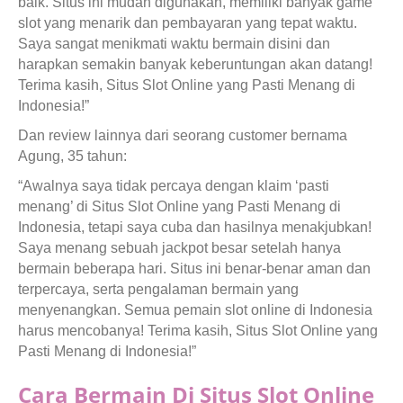
baik. Situs ini mudah digunakan, memiliki banyak game
slot yang menarik dan pembayaran yang tepat waktu.
Saya sangat menikmati waktu bermain disini dan
harapkan semakin banyak keberuntungan akan datang!
Terima kasih, Situs Slot Online yang Pasti Menang di
Indonesia!”
Dan review lainnya dari seorang customer bernama
Agung, 35 tahun:
“Awalnya saya tidak percaya dengan klaim ‘pasti
menang’ di Situs Slot Online yang Pasti Menang di
Indonesia, tetapi saya cuba dan hasilnya menakjubkan!
Saya menang sebuah jackpot besar setelah hanya
bermain beberapa hari. Situs ini benar-benar aman dan
terpercaya, serta pengalaman bermain yang
menyenangkan. Semua pemain slot online di Indonesia
harus mencobanya! Terima kasih, Situs Slot Online yang
Pasti Menang di Indonesia!”
Cara Bermain Di Situs Slot Online