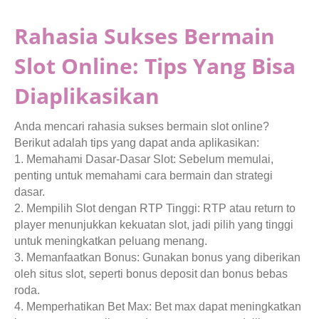
Rahasia Sukses Bermain
Slot Online: Tips Yang Bisa
Diaplikasikan
Anda mencari rahasia sukses bermain slot online?
Berikut adalah tips yang dapat anda aplikasikan:
1. Memahami Dasar-Dasar Slot: Sebelum memulai,
penting untuk memahami cara bermain dan strategi
dasar.
2. Mempilih Slot dengan RTP Tinggi: RTP atau return to
player menunjukkan kekuatan slot, jadi pilih yang tinggi
untuk meningkatkan peluang menang.
3. Memanfaatkan Bonus: Gunakan bonus yang diberikan
oleh situs slot, seperti bonus deposit dan bonus bebas
roda.
4. Memperhatikan Bet Max: Bet max dapat meningkatkan