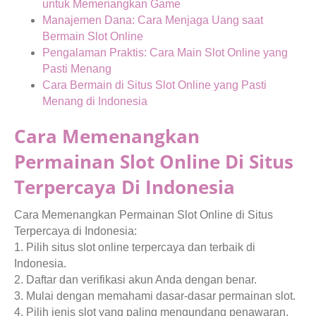
untuk Memenangkan Game
Manajemen Dana: Cara Menjaga Uang saat
Bermain Slot Online
Pengalaman Praktis: Cara Main Slot Online yang
Pasti Menang
Cara Bermain di Situs Slot Online yang Pasti
Menang di Indonesia
Cara Memenangkan
Permainan Slot Online Di Situs
Terpercaya Di Indonesia
Cara Memenangkan Permainan Slot Online di Situs
Terpercaya di Indonesia:
1. Pilih situs slot online terpercaya dan terbaik di
Indonesia.
2. Daftar dan verifikasi akun Anda dengan benar.
3. Mulai dengan memahami dasar-dasar permainan slot.
4. Pilih jenis slot yang paling mengundang penawaran.