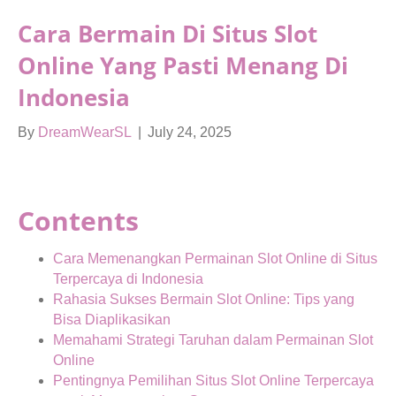
Cara Bermain Di Situs Slot
Online Yang Pasti Menang Di
Indonesia
By
DreamWearSL
|
July 24, 2025
Contents
Cara Memenangkan Permainan Slot Online di Situs
Terpercaya di Indonesia
Rahasia Sukses Bermain Slot Online: Tips yang
Bisa Diaplikasikan
Memahami Strategi Taruhan dalam Permainan Slot
Online
Pentingnya Pemilihan Situs Slot Online Terpercaya