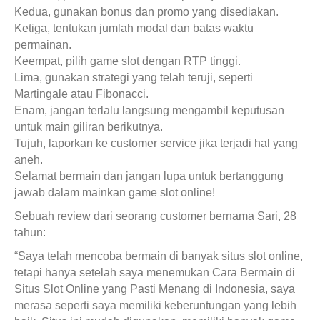
Kedua, gunakan bonus dan promo yang disediakan.
Ketiga, tentukan jumlah modal dan batas waktu
permainan.
Keempat, pilih game slot dengan RTP tinggi.
Lima, gunakan strategi yang telah teruji, seperti
Martingale atau Fibonacci.
Enam, jangan terlalu langsung mengambil keputusan
untuk main giliran berikutnya.
Tujuh, laporkan ke customer service jika terjadi hal yang
aneh.
Selamat bermain dan jangan lupa untuk bertanggung
jawab dalam mainkan game slot online!
Sebuah review dari seorang customer bernama Sari, 28
tahun:
“Saya telah mencoba bermain di banyak situs slot online,
tetapi hanya setelah saya menemukan Cara Bermain di
Situs Slot Online yang Pasti Menang di Indonesia, saya
merasa seperti saya memiliki keberuntungan yang lebih