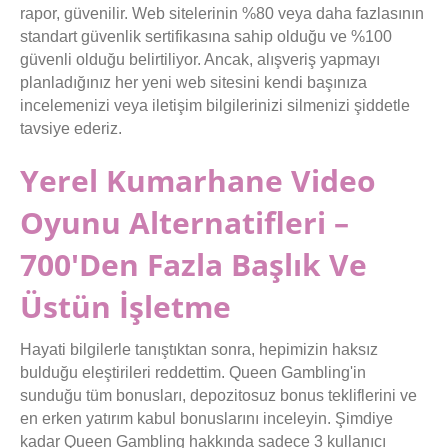
rapor, güvenilir. Web sitelerinin %80 veya daha fazlasının
standart güvenlik sertifikasına sahip olduğu ve %100
güvenli olduğu belirtiliyor. Ancak, alışveriş yapmayı
planladığınız her yeni web sitesini kendi başınıza
incelemenizi veya iletişim bilgilerinizi silmenizi şiddetle
tavsiye ederiz.
Yerel Kumarhane Video
Oyunu Alternatifleri –
700'den Fazla Başlık Ve
Üstün İşletme
Hayati bilgilerle tanıştıktan sonra, hepimizin haksız
bulduğu eleştirileri reddettim. Queen Gambling'in
sunduğu tüm bonusları, depozitosuz bonus tekliflerini ve
en erken yatırım kabul bonuslarını inceleyin. Şimdiye
kadar Queen Gambling hakkında sadece 3 kullanıcı