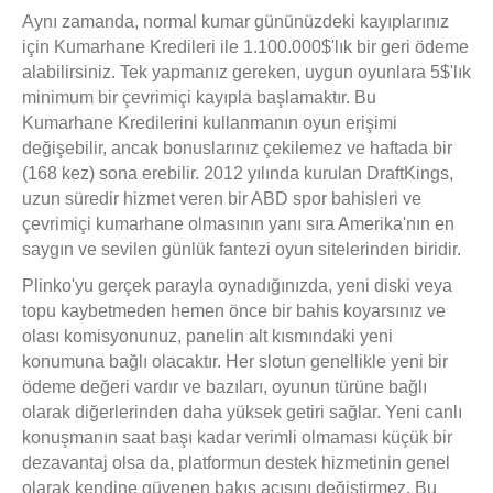
Aynı zamanda, normal kumar gününüzdeki kayıplarınız
için Kumarhane Kredileri ile 1.100.000$'lık bir geri ödeme
alabilirsiniz. Tek yapmanız gereken, uygun oyunlara 5$'lık
minimum bir çevrimiçi kayıpla başlamaktır. Bu
Kumarhane Kredilerini kullanmanın oyun erişimi
değişebilir, ancak bonuslarınız çekilemez ve haftada bir
(168 kez) sona erebilir. 2012 yılında kurulan DraftKings,
uzun süredir hizmet veren bir ABD spor bahisleri ve
çevrimiçi kumarhane olmasının yanı sıra Amerika'nın en
saygın ve sevilen günlük fantezi oyun sitelerinden biridir.
Plinko'yu gerçek parayla oynadığınızda, yeni diski veya
topu kaybetmeden hemen önce bir bahis koyarsınız ve
olası komisyonunuz, panelin alt kısmındaki yeni
konumuna bağlı olacaktır. Her slotun genellikle yeni bir
ödeme değeri vardır ve bazıları, oyunun türüne bağlı
olarak diğerlerinden daha yüksek getiri sağlar. Yeni canlı
konuşmanın saat başı kadar verimli olmaması küçük bir
dezavantaj olsa da, platformun destek hizmetinin genel
olarak kendine güvenen bakış açısını değiştirmez. Bu