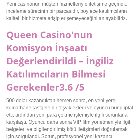
Yeni casinonun müşteri hizmetleriyle iletişime geçmek,
inceleme sürecinin bir parçasıdır, böylece katılımcıların
kaliteli bir hizmete erişip erişemeyeceğini anlayabiliriz.
Queen Casino'nun
Komisyon İnşaatı
Değerlendirildi – İngiliz
Katılımcıların Bilmesi
Gerekenler3.6 /5
500 dolar kazandıktan hemen sonra, en yeni yerel
kumarhane rastgele bir teşvik ekledi ve oyuncu bunu iptal
etti, ardından yeni para çekme işlemiyle ilgili sorunlarla
karşılaştı. Oyuncu daha sonra VIP film yönetmeniyle ilgili
belgeleri ve bilgilendirilmiş kötü iletişimleri doğrulamak
için sorgulandı. Sorun, profesyonel yeni kazancı