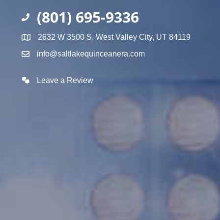
(801) 695-9336
2632 W 3500 S, West Valley City, UT 84119
info@saltlakequinceanera.com
Leave a Review