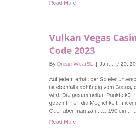
Read More
Vulkan Vegas Casi
Code 2023
By
DreamWearSL
|
January 20, 2
Auf jedem erhält der Spieler unter
ist ebenfalls abhängig vom Status,
wird. Die gesammelten Punkte könn
geben Ihnen die Möglichkeit, mit 
Oder aber man zahlt ab 15€ ein u
Read More