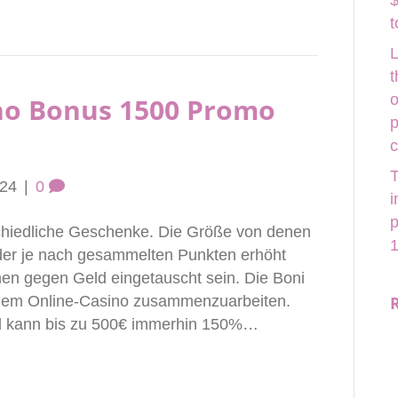
$
t
L
t
o
no Bonus 1500 Promo
p
T
024
|
0
i
p
schiedliche Geschenke. Die Größe von denen
1
 der je nach gesammelten Punkten erhöht
en gegen Geld eingetauscht sein. Die Boni
einem Online-Casino zusammenzuarbeiten.
nd kann bis zu 500€ immerhin 150%…