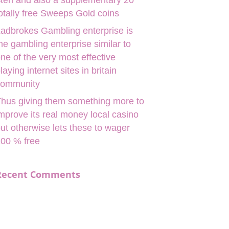
ten and also a supplementary 20
otally free Sweeps Gold coins
adbrokes Gambling enterprise is
he gambling enterprise similar to
ne of the very most effective
laying internet sites in britain
community
hus giving them something more to
mprove its real money local casino
ut otherwise lets these to wager
00 % free
Recent Comments