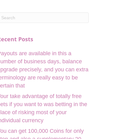
Recent Posts
ayouts are available in this a
umber of business days, balance
pgrade precisely, and you can extra
erminology are really easy to be
ertain that
our take advantage of totally free
ets if you want to was betting in the
lace of risking most of your
ndividual currency
ou can get 100,000 Coins for only