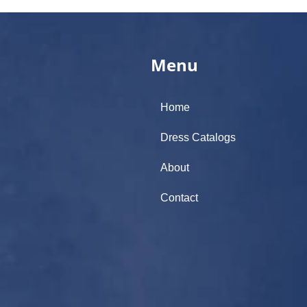
Menu
Home
Dress Catalogs
About
Contact