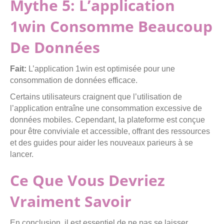
Mythe 5: L’application
1win Consomme Beaucoup
De Données
Fait:
L’application 1win est optimisée pour une
consommation de données efficace.
Certains utilisateurs craignent que l’utilisation de
l’application entraîne une consommation excessive de
données mobiles. Cependant, la plateforme est conçue
pour être conviviale et accessible, offrant des ressources
et des guides pour aider les nouveaux parieurs à se
lancer.
Ce Que Vous Devriez
Vraiment Savoir
En conclusion, il est essentiel de ne pas se laisser