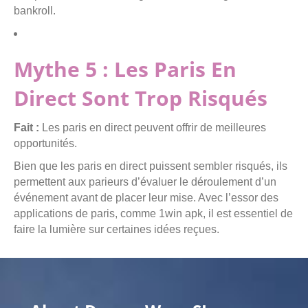
bankroll.
Mythe 5 : Les Paris En
Direct Sont Trop Risqués
Fait :
Les paris en direct peuvent offrir de meilleures
opportunités.
Bien que les paris en direct puissent sembler risqués, ils
permettent aux parieurs d’évaluer le déroulement d’un
événement avant de placer leur mise. Avec l’essor des
applications de paris, comme 1win apk, il est essentiel de
faire la lumière sur certaines idées reçues.