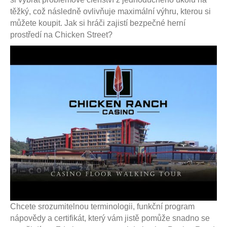
těžký, což následně ovlivňuje maximální výhru, kterou si
můžete koupit. Jak si hráči zajistí bezpečné herní
prostředí na Chicken Street?
Chcete srozumitelnou terminologii, funkční program
nápovědy a certifikát, který vám jistě pomůže snadno se