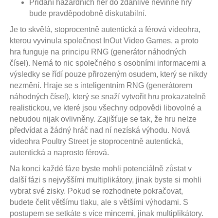
Přidání hazardních her do zdánlivě nevinné hry
bude pravděpodobně diskutabilní.
Je to skvělá, stoprocentně autentická a férová videohra,
kterou vyvinula společnost InOut Video Games, a proto
hra funguje na principu RNG (generátor náhodných
čísel). Nemá to nic společného s osobními informacemi a
výsledky se řídí pouze přirozeným osudem, který se nikdy
nezmění. Hraje se s inteligentním RNG (generátorem
náhodných čísel), který se snaží vytvořit hru prokazatelně
realistickou, ve které jsou všechny odpovědi libovolné a
nebudou nijak ovlivněny. Zajišťuje se tak, že hru nelze
předvídat a žádný hráč nad ní nezíská výhodu. Nová
videohra Poultry Street je stoprocentně autentická,
autentická a naprosto férová.
Na konci každé fáze byste mohli potenciálně zůstat v
další fázi s nejvyššími multiplikátory, jinak byste si mohli
vybrat své zisky. Pokud se rozhodnete pokračovat,
budete čelit většímu tlaku, ale s většími výhodami. S
postupem se setkáte s více mincemi, jinak multiplikátory.