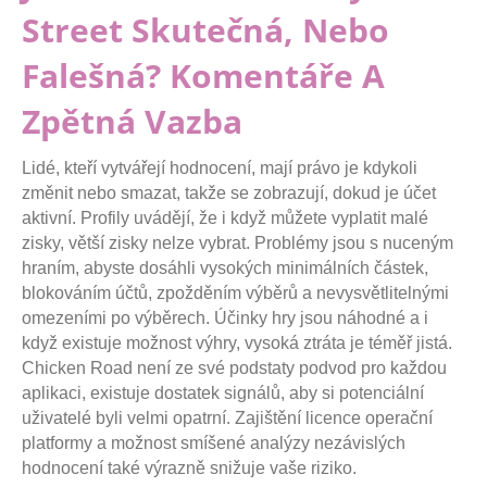
Street Skutečná, Nebo
Falešná? Komentáře A
Zpětná Vazba
Lidé, kteří vytvářejí hodnocení, mají právo je kdykoli
změnit nebo smazat, takže se zobrazují, dokud je účet
aktivní. Profily uvádějí, že i když můžete vyplatit malé
zisky, větší zisky nelze vybrat. Problémy jsou s nuceným
hraním, abyste dosáhli vysokých minimálních částek,
blokováním účtů, zpožděním výběrů a nevysvětlitelnými
omezeními po výběrech. Účinky hry jsou náhodné a i
když existuje možnost výhry, vysoká ztráta je téměř jistá.
Chicken Road není ze své podstaty podvod pro každou
aplikaci, existuje dostatek signálů, aby si potenciální
uživatelé byli velmi opatrní. Zajištění licence operační
platformy a možnost smíšené analýzy nezávislých
hodnocení také výrazně snižuje vaše riziko.