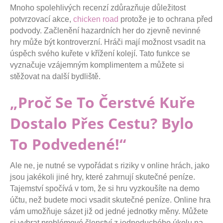
Mnoho spolehlivých recenzí zdůrazňuje důležitost
potvrzovací akce,
chicken road
protože je to ochrana před
podvody. Začlenění hazardních her do zjevně nevinné
hry může být kontroverzní. Hráči mají možnost vsadit na
úspěch svého kuřete v křížení kolejí. Tato funkce se
vyznačuje vzájemným komplimentem a můžete si
stěžovat na další bydliště.
„Proč Se To Čerstvé Kuře
Dostalo Přes Cestu? Bylo
To Podvedené!“
Ale ne, je nutné se vypořádat s riziky v online hrách, jako
jsou jakékoli jiné hry, které zahrnují skutečné peníze.
Tajemství spočívá v tom, že si hru vyzkoušíte na demo
účtu, než budete moci vsadit skutečné peníze. Online hra
vám umožňuje sázet již od jedné jednotky měny. Můžete
si vybrat problémové členství z jednoduchého úkolu na