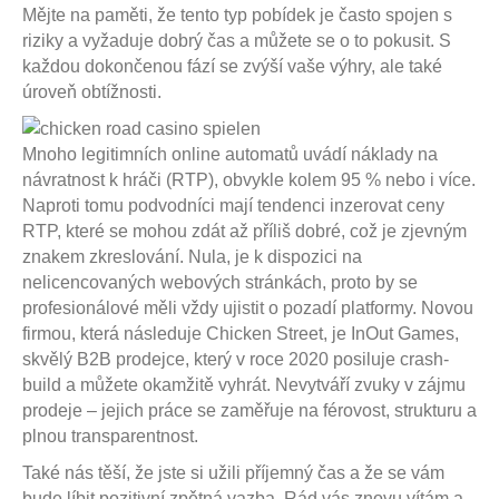
Mějte na paměti, že tento typ pobídek je často spojen s
riziky a vyžaduje dobrý čas a můžete se o to pokusit. S
každou dokončenou fází se zvýší vaše výhry, ale také
úroveň obtížnosti.
Mnoho legitimních online automatů uvádí náklady na
návratnost k hráči (RTP), obvykle kolem 95 % nebo i více.
Naproti tomu podvodníci mají tendenci inzerovat ceny
RTP, které se mohou zdát až příliš dobré, což je zjevným
znakem zkreslování. Nula, je k dispozici na
nelicencovaných webových stránkách, proto by se
profesionálové měli vždy ujistit o pozadí platformy. Novou
firmou, která následuje Chicken Street, je InOut Games,
skvělý B2B prodejce, který v roce 2020 posiluje crash-
build a můžete okamžitě vyhrát. Nevytváří zvuky v zájmu
prodeje – jejich práce se zaměřuje na férovost, strukturu a
plnou transparentnost.
Také nás těší, že jste si užili příjemný čas a že se vám
bude líbit pozitivní zpětná vazba. Rád vás znovu vítám a