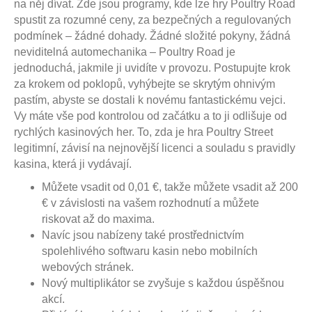
na něj dívat. Zde jsou programy, kde lze hry Poultry Road
spustit za rozumné ceny, za bezpečných a regulovaných
podmínek – žádné dohady. Žádné složité pokyny, žádná
neviditelná automechanika – Poultry Road je
jednoduchá, jakmile ji uvidíte v provozu. Postupujte krok
za krokem od poklopů, vyhýbejte se skrytým ohnivým
pastím, abyste se dostali k novému fantastickému vejci.
Vy máte vše pod kontrolou od začátku a to ji odlišuje od
rychlých kasinových her. To, zda je hra Poultry Street
legitimní, závisí na nejnovější licenci a souladu s pravidly
kasina, která ji vydávají.
Můžete vsadit od 0,01 €, takže můžete vsadit až 200
€ v závislosti na vašem rozhodnutí a můžete
riskovat až do maxima.
Navíc jsou nabízeny také prostřednictvím
spolehlivého softwaru kasin nebo mobilních
webových stránek.
Nový multiplikátor se zvyšuje s každou úspěšnou
akcí.