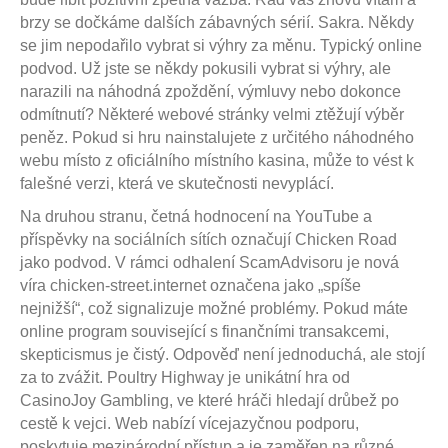
brzy se dočkáme dalších zábavných sérií. Sakra. Někdy
se jim nepodařilo vybrat si výhry za měnu. Typický online
podvod. Už jste se někdy pokusili vybrat si výhry, ale
narazili na náhodná zpoždění, výmluvy nebo dokonce
odmítnutí? Některé webové stránky velmi ztěžují výběr
peněz. Pokud si hru nainstalujete z určitého náhodného
webu místo z oficiálního místního kasina, může to vést k
falešné verzi, která ve skutečnosti nevyplácí.
Na druhou stranu, četná hodnocení na YouTube a
příspěvky na sociálních sítích označují Chicken Road
jako podvod. V rámci odhalení ScamAdvisoru je nová
víra chicken-street.internet označena jako „spíše
nejnižší“, což signalizuje možné problémy. Pokud máte
online program související s finančními transakcemi,
skepticismus je čistý. Odpověď není jednoduchá, ale stojí
za to zvážit. Poultry Highway je unikátní hra od
CasinoJoy Gambling, ve které hráči hledají drůbež po
cestě k vejci. Web nabízí vícejazyčnou podporu,
poskytuje mezinárodní přístup a je zaměřen na různé