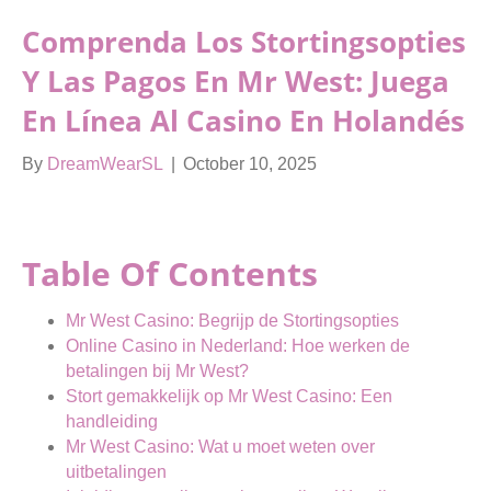
Comprenda Los Stortingsopties
Y Las Pagos En Mr West: Juega
En Línea Al Casino En Holandés
By
DreamWearSL
|
October 10, 2025
Table Of Contents
Mr West Casino: Begrijp de Stortingsopties
Online Casino in Nederland: Hoe werken de
betalingen bij Mr West?
Stort gemakkelijk op Mr West Casino: Een
handleiding
Mr West Casino: Wat u moet weten over
uitbetalingen