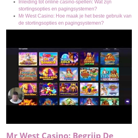
Inleiding tot online casino-spellen: Wat zijn
stortingsopties en pagingsystemen?
Mr West Casino: Hoe maak je het beste gebruik van
de stortingsopties en pagingsystemen?
Mr West Casino: Begrijp De