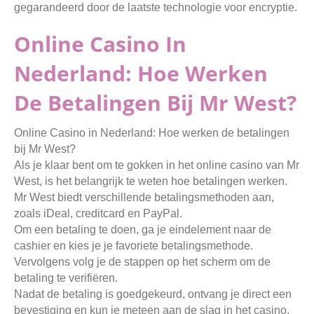
gegarandeerd door de laatste technologie voor encryptie.
Online Casino In
Nederland: Hoe Werken
De Betalingen Bij Mr West?
Online Casino in Nederland: Hoe werken de betalingen
bij Mr West?
Als je klaar bent om te gokken in het online casino van Mr
West, is het belangrijk te weten hoe betalingen werken.
Mr West biedt verschillende betalingsmethoden aan,
zoals iDeal, creditcard en PayPal.
Om een betaling te doen, ga je eindelement naar de
cashier en kies je je favoriete betalingsmethode.
Vervolgens volg je de stappen op het scherm om de
betaling te verifiëren.
Nadat de betaling is goedgekeurd, ontvang je direct een
bevestiging en kun je meteen aan de slag in het casino.