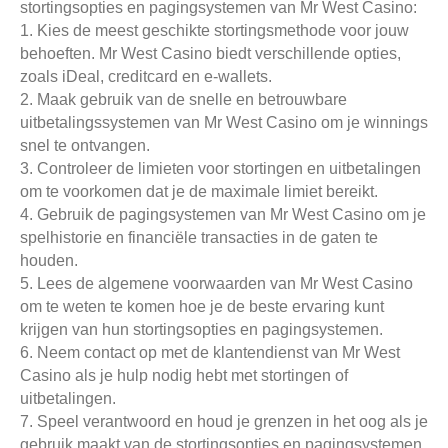
stortingsopties en pagingsystemen van Mr West Casino:
1. Kies de meest geschikte stortingsmethode voor jouw
behoeften. Mr West Casino biedt verschillende opties,
zoals iDeal, creditcard en e-wallets.
2. Maak gebruik van de snelle en betrouwbare
uitbetalingssystemen van Mr West Casino om je winnings
snel te ontvangen.
3. Controleer de limieten voor stortingen en uitbetalingen
om te voorkomen dat je de maximale limiet bereikt.
4. Gebruik de pagingsystemen van Mr West Casino om je
spelhistorie en financiële transacties in de gaten te
houden.
5. Lees de algemene voorwaarden van Mr West Casino
om te weten te komen hoe je de beste ervaring kunt
krijgen van hun stortingsopties en pagingsystemen.
6. Neem contact op met de klantendienst van Mr West
Casino als je hulp nodig hebt met stortingen of
uitbetalingen.
7. Speel verantwoord en houd je grenzen in het oog als je
gebruik maakt van de stortingsopties en pagingsystemen