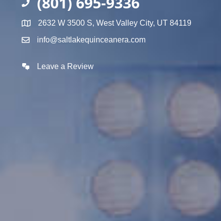
(801) 695-9336
2632 W 3500 S, West Valley City, UT 84119
info@saltlakequinceanera.com
Leave a Review