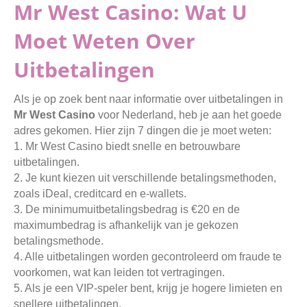
Mr West Casino: Wat U
Moet Weten Over
Uitbetalingen
Als je op zoek bent naar informatie over uitbetalingen in
Mr West Casino
voor Nederland, heb je aan het goede
adres gekomen. Hier zijn 7 dingen die je moet weten:
1. Mr West Casino biedt snelle en betrouwbare
uitbetalingen.
2. Je kunt kiezen uit verschillende betalingsmethoden,
zoals iDeal, creditcard en e-wallets.
3. De minimumuitbetalingsbedrag is €20 en de
maximumbedrag is afhankelijk van je gekozen
betalingsmethode.
4. Alle uitbetalingen worden gecontroleerd om fraude te
voorkomen, wat kan leiden tot vertragingen.
5. Als je een VIP-speler bent, krijg je hogere limieten en
snellere uitbetalingen.