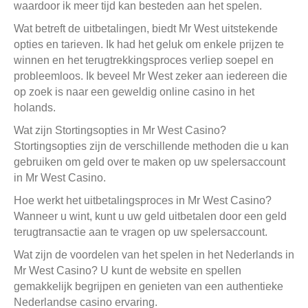
waardoor ik meer tijd kan besteden aan het spelen.
Wat betreft de uitbetalingen, biedt Mr West uitstekende
opties en tarieven. Ik had het geluk om enkele prijzen te
winnen en het terugtrekkingsproces verliep soepel en
probleemloos. Ik beveel Mr West zeker aan iedereen die
op zoek is naar een geweldig online casino in het
holands.
Wat zijn Stortingsopties in Mr West Casino?
Stortingsopties zijn de verschillende methoden die u kan
gebruiken om geld over te maken op uw spelersaccount
in Mr West Casino.
Hoe werkt het uitbetalingsproces in Mr West Casino?
Wanneer u wint, kunt u uw geld uitbetalen door een geld
terugtransactie aan te vragen op uw spelersaccount.
Wat zijn de voordelen van het spelen in het Nederlands in
Mr West Casino? U kunt de website en spellen
gemakkelijk begrijpen en genieten van een authentieke
Nederlandse casino ervaring.