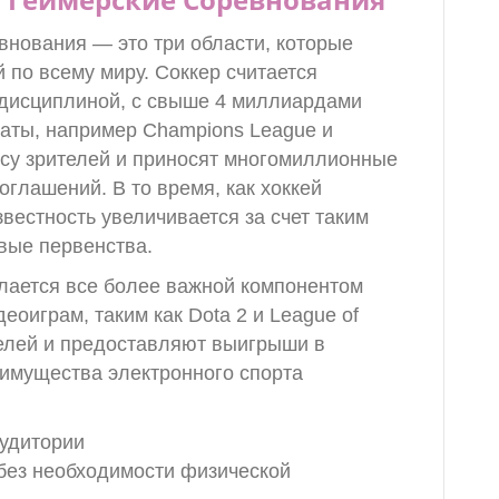
евнования — это три области, которые
по всему миру. Соккер считается
 дисциплиной, с свыше 4 миллиардами
аты, например Champions League и
су зрителей и приносят многомиллионные
оглашений. В то время, как хоккей
звестность увеличивается за счет таким
вые первенства.
елается все более важной компонентом
еоиграм, таким как Dota 2 и League of
елей и предоставляют выигрыши в
имущества электронного спорта
аудитории
 без необходимости физической