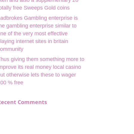
ten and also a supplementary 20
otally free Sweeps Gold coins
adbrokes Gambling enterprise is
he gambling enterprise similar to
ne of the very most effective
laying internet sites in britain
community
hus giving them something more to
mprove its real money local casino
ut otherwise lets these to wager
00 % free
Recent Comments