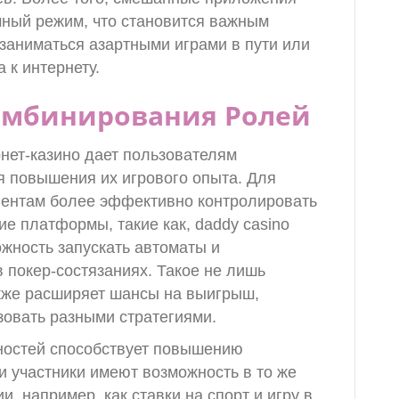
ный режим, что становится важным
 заниматься азартными играми в пути или
 к интернету.
омбинирования Ролей
нет-казино дает пользователям
 повышения их игрового опыта. Для
лиентам более эффективно контролировать
е платформы, такие как, daddy casino
жность запускать автоматы и
 покер-состязаниях. Такое не лишь
акже расширяет шансы на выигрыш,
зовать разными стратегиями.
ностей способствует повышению
и участники имеют возможность в то же
, например, как ставки на спорт и игру в