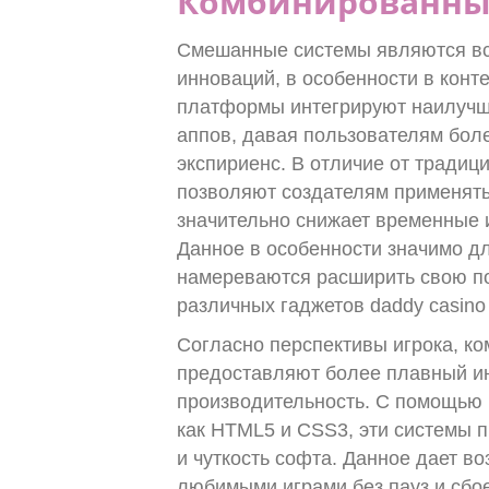
Комбинированны
Смешанные системы являются вс
инноваций, в особенности в конт
платформы интегрируют наилучши
аппов, давая пользователям бо
экспириенс. В отличие от тради
позволяют создателям применять
значительно снижает временные 
Данное в особенности значимо д
намереваются расширить свою по
различных гаджетов daddy casino 
Согласно перспективы игрока, 
предоставляют более плавный и
производительность. С помощью 
как HTML5 и CSS3, эти системы 
и чуткость софта. Данное дает в
любимыми играми без пауз и сбо