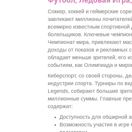
Соккер, хоккей и геймерские сор
завлекают миллионы почитателей 
всемирно известным спортивной
болельщиков. Ключевые чемпион
Чемпионат мира, привлекают мас
доходы от показов и рекламных с
обладает меньше зрителей, его и
событиям, как Олимпиада и миро
Киберспорт, со своей стороны, д
индустрии спорта. Турниры по вид
Legends, собирают большие зрит
миллионные суммы. Главные пре
содержат:
Доступность для обширной 
Возможность участия в игре