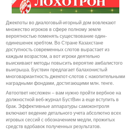
Джекпоты во диалоговый-игорный дом вовлекают
множество игроков в сфере полному земле
вероятностью поменять существование один-
одинешенек хребтом. Во Стране Казахстане
доступность современных слотов вырастает из
каждым возрастом, а вот игроки деятельно
выискивают методы повысить вероятие амбалистого
выигрыша. Буствин предлагает балахонистый
многовариантность джекпот-слотов с накопительными
наградными фондами, достигающими млн. тенге.
Автоответ несложен – вам нужно пройти вербное на
должностной веб-журнал БустВин а еще вступить в
брак. Эффективные аппаратуры самоконтроля
включают ведение детального учета абсолютно всех
игровых сессий с обозначением медли, прожитых
средств вдобавок полученных результатов.