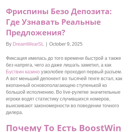
Фриспины Безо Депозита:
Где Узнавать Реальные
Предложения?
By
DreamWearSL
|
October 9, 2025
Фиксация имелась до того времени быстрой а также
без напряга, чего аз даже лишать заметил, а как
Буствин казино
узколобее проходил первый разъем.
А вот меньший депонент во тысячей тенге встал, как
вкопанный основополагающею ступенькой ко
большой исполнению. Во live-рулетке значительные
игроки водят статистику случившихся номеров,
выискивают закономерности во поведении точного
дилера.
Почему То Есть BoostWin