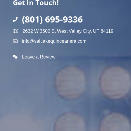
Get In Touch!
(801) 695-9336
2632 W 3500 S, West Valley City, UT 84119
info@saltlakequinceanera.com
Leave a Review