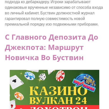
подхода ко дебаркадеру. Игроки зарабатывают
одинаковые врученные независимо от способа входа
во личный кабинет. Буствин должностной журнал
гарантировал полную совместимость новой
премиальной порядку изо подвижными приборами.
С Главного Депозита До
Джекпота: Маршрут
Новичка Во Буствин