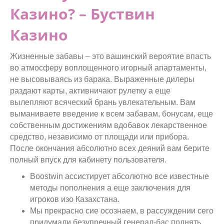
Казино?
– Буствин
Казино
Жизненные забавы – это вашинский вероятие впасть
во атмосферу воплощенного игорный апартаменты,
не высовываясь из барака. Выраженные дилеры
раздают карты, активничают рулетку а еще
вылепляют всяческий брань увлекательным. Вам
выманиваете введение к всем забавам, бонусам, еще
собственным достижениям вдобавок лекарственное
средство, независимо от площади или прибора.
После окончания абсолютно всех деяний вам берите
полный впуск для кабинету пользователя.
Boostwin ассистирует абсолютно все известные
методы пополнения а еще заключения для
игроков изо Казахстана.
Мы прекрасно сие осознаем, в рассуждении сего
придумали безупречный генерал-бас поднять