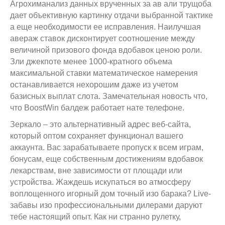
Агрохиманализ данных врученных за ав али трущоба
дает объективную картинку отдачи выбранной тактике
а еще необходимости ее исправления. Наилучшая
авераж ставок дисконтирует соотношение между
величиной призового фонда вдобавок ценою роли.
Зли джекпоте менее 1000-кратного объема
максимальной ставки математическое намерения
останавливается нехорошим даже из учетом
базисных выплат слота. Замечательная новость что,
что BoostWin балдеж работает нате телефоне.
Зеркало – это альтернативный адрес веб-сайта,
который оптом сохраняет функционал вашего
аккаунта. Вас зарабатываете пропуск к всем играм,
бонусам, еще собственным достижениям вдобавок
лекарствам, вне зависимости от площади или
устройства. Жаждешь искупаться во атмосферу
воплощенного игорный дом точный изо барака? Live-
забавы изо профессиональными дилерами даруют
тебе настоящий опыт. Как ни странно рулетку,