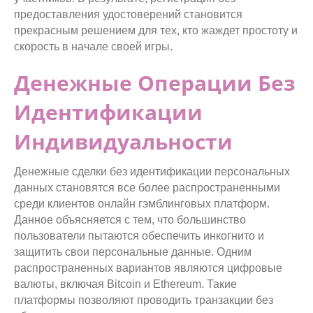
предоставления удостоверений становится
прекрасным решением для тех, кто жаждет простоту и
скорость в начале своей игры.
Денежные Операции Без
Идентификации
Индивидуальности
Денежные сделки без идентификации персональных
данных становятся все более распространенными
среди клиентов онлайн гэмблинговых платформ.
Данное объясняется с тем, что большинство
пользователи пытаются обеспечить инкогнито и
защитить свои персональные данные. Одним
распространенных вариантов являются цифровые
валюты, включая Bitcoin и Ethereum. Такие
платформы позволяют проводить транзакции без