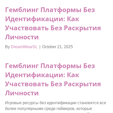
Гемблинг Платформы Без
Идентификации: Как
Участвовать Без Раскрытия
Личности
By
DreamWearSL
|
October 21, 2025
Гемблинг Платформы Без
Идентификации: Как
Участвовать Без Раскрытия
Личности
Игровые ресурсы без идентификации становятся все
более популярными среди геймеров, которые