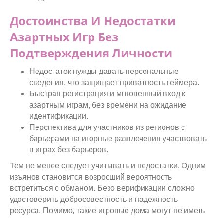
Достоинства И Недостатки
Азартных Игр Без
Подтверждения Личности
Недостаток нужды давать персональные
сведения, что защищает приватность геймера.
Быстрая регистрация и мгновенный вход к
азартным играм, без времени на ожидание
идентификации.
Перспектива для участников из регионов с
барьерами на игорные развлечения участвовать
в играх без барьеров.
Тем не менее следует учитывать и недостатки. Одним
изъянов становится возросший вероятность
встретиться с обманом. Безо верификации сложно
удостоверить добросовестность и надежность
ресурса. Помимо, такие игровые дома могут не иметь