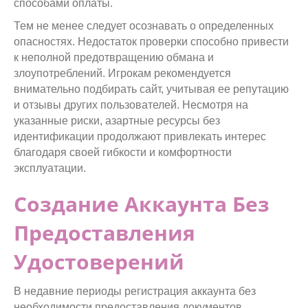
способами оплаты.
Тем не менее следует осознавать о определенных
опасностях. Недостаток проверки способно привести
к неполной предотвращению обмана и
злоупотреблений. Игрокам рекомендуется
внимательно подбирать сайт, учитывая ее репутацию
и отзывы других пользователей. Несмотря на
указанные риски, азартные ресурсы без
идентификации продолжают привлекать интерес
благодаря своей гибкости и комфортности
эксплуатации.
Создание Аккаунта Без
Предоставления
Удостоверений
В недавние периоды регистрация аккаунта без
необходимости предоставления документов