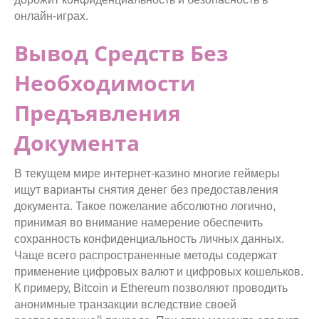
онлайн-играх.
Вывод Средств Без
Необходимости
Предъявления
Документа
В текущем мире интернет-казино многие геймеры
ищут варианты снятия денег без предоставления
документа. Такое пожелание абсолютно логично,
принимая во внимание намерение обеспечить
сохранность конфиденциальность личных данных.
Чаще всего распространенные методы содержат
применение цифровых валют и цифровых кошельков.
К примеру, Bitcoin и Ethereum позволяют проводить
анонимные транзакции вследствие своей