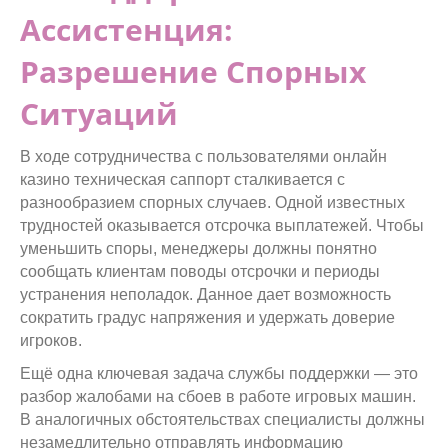
Ассистенция:
Разрешение Спорных
Ситуаций
В ходе сотрудничества с пользователями онлайн
казино техническая саппорт сталкивается с
разнообразием спорных случаев. Одной известных
трудностей оказывается отсрочка выплатежей. Чтобы
уменьшить споры, менеджеры должны понятно
сообщать клиентам поводы отсрочки и периоды
устранения неполадок. Данное дает возможность
сократить градус напряжения и удержать доверие
игроков.
Ещё одна ключевая задача службы поддержки — это
разбор жалобами на сбоев в работе игровых машин.
В аналогичных обстоятельствах специалисты должны
незамедлительно отправлять информацию