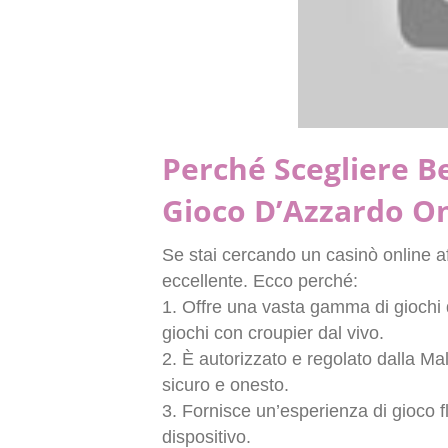
Perché Scegliere B
Gioco D’Azzardo Onl
Se stai cercando un casinò online af
eccellente. Ecco perché:
1. Offre una vasta gamma di giochi d
giochi con croupier dal vivo.
2. È autorizzato e regolato dalla M
sicuro e onesto.
3. Fornisce un’esperienza di gioco f
dispositivo.