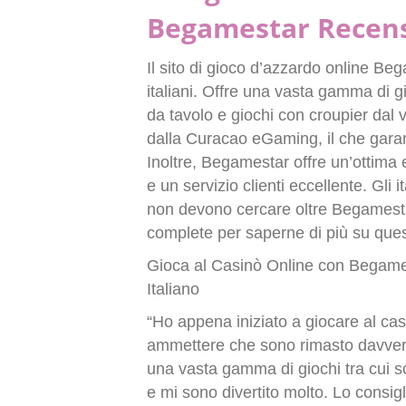
Begamestar Recensi
Il sito di gioco d’azzardo online Beg
italiani. Offre una vasta gamma di gi
da tavolo e giochi con croupier dal v
dalla Curacao eGaming, il che garant
Inoltre, Begamestar offre un’ottima 
e un servizio clienti eccellente. Gli 
non devono cercare oltre Begamestar
complete per saperne di più su ques
Gioca al Casinò Online con Begames
Italiano
“Ho appena iniziato a giocare al c
ammettere che sono rimasto davvero c
una vasta gamma di giochi tra cui sc
e mi sono divertito molto. Lo consi