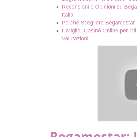
Recensioni e Opinioni su Begam
Italia
Perché Scegliere Begamestar pe
Il Miglior Casinò Online per Gl
Valutazioni
Begamestar: 