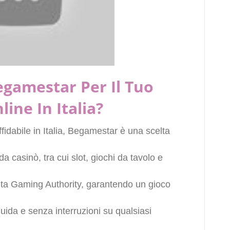
egamestar Per Il Tuo
ine In Italia?
fidabile in Italia, Begamestar è una scelta
a casinò, tra cui slot, giochi da tavolo e
alta Gaming Authority, garantendo un gioco
luida e senza interruzioni su qualsiasi