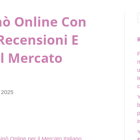
nò Online Con
Recensioni E
Il Mercato
P
n
u
t
c
 2025
Y
b
p
i
Y
ò Online per il Mercato Italiano