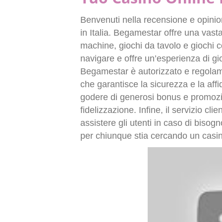
Benvenuti nella recensione e opinion
in Italia. Begamestar offre una vast
machine, giochi da tavolo e giochi con
navigare e offre un’esperienza di gio
Begamestar è autorizzato e regolam
che garantisce la sicurezza e la affi
godere di generosi bonus e promoz
fidelizzazione. Infine, il servizio c
assistere gli utenti in caso di bisog
per chiunque stia cercando un casinò 