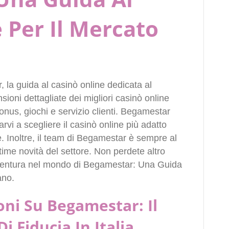
 Per Il Mercato
la guida al casinò online dedicata al
sioni dettagliate dei migliori casinò online
nus, giochi e servizio clienti. Begamestar
arvi a scegliere il casinò online più adatto
. Inoltre, il team di Begamestar è sempre al
ltime novità del settore. Non perdete altro
avventura nel mondo di Begamestar: Una Guida
ano.
oni Su Begamestar: Il
i Fiducia In Italia