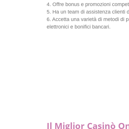
4. Offre bonus e promozioni competiti
5. Ha un team di assistenza clienti 
6. Accetta una varietà di metodi di p
elettronici e bonifici bancari.
Il Miglior Casinò On