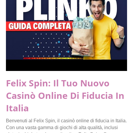
Felix Spin: Il Tuo Nuovo
Casinò Online Di Fiducia In
Italia
Benvenuti al Felix Spin, il casinò online di fiducia in Italia.
Con una vasta gamma di giochi di alta qualità, inclusi