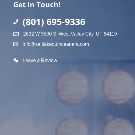
Get In Touch!
(801) 695-9336
2632 W 3500 S, West Valley City, UT 84119
info@saltlakequinceanera.com
Leave a Review