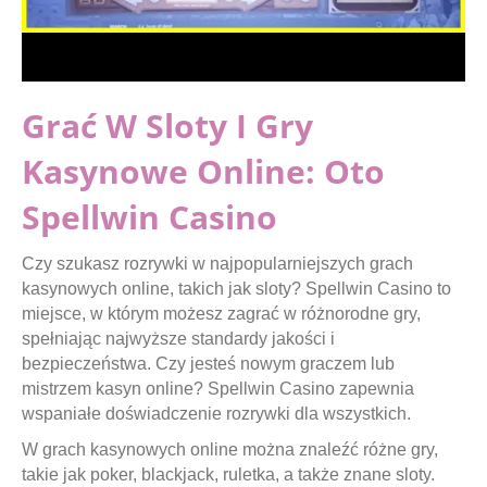
Grać W Sloty I Gry
Kasynowe Online: Oto
Spellwin Casino
Czy szukasz rozrywki w najpopularniejszych grach
kasynowych online, takich jak sloty? Spellwin Casino to
miejsce, w którym możesz zagrać w różnorodne gry,
spełniając najwyższe standardy jakości i
bezpieczeństwa. Czy jesteś nowym graczem lub
mistrzem kasyn online? Spellwin Casino zapewnia
wspaniałe doświadczenie rozrywki dla wszystkich.
W grach kasynowych online można znaleźć różne gry,
takie jak poker, blackjack, ruletka, a także znane sloty.