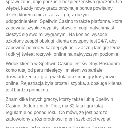
sprawdzone, daje poczucie bezpieczeństwa graczom. Co
więcej, każdy nowy gracz otrzymuje bonus powitalny,
dzięki któremu może zacząć grę z dużym
udogodnieniem. Spellwin Casino to także platforma, która
zapewnia szybkie wyplaty, abyście mogli natychmiast
cieszyć się swoimi wygranymi. Na koniec, wysoce
szkolony zespół obsługi klienta dostępny jest 24/7, aby
zapewnić pomoc w każdej sytuacji. Zacznij tam grę teraz
i odkryj świeat rozrywki online na najwyższym poziomie!
Widok klienta w Spellwin Casino jest świetny. Posiadam
konto tutaj od paru miesięcy i miałem wspaniałe
doświadczenia z grają w slota oraz inne gry kasynowe
online. Rejestracja była prosta i szybka, a obsługa klienta
jest bardzo pomocna.
Znam kilka innych graczy, którzy także lubią Spellwin
Casino. Jeden z nich, Piotr, ma 32 lata i gra tutaj
regularnie od ponad roku. On mówi, że jest bardzo
zadowolony z różnorodności gier i szybkości wyplat.