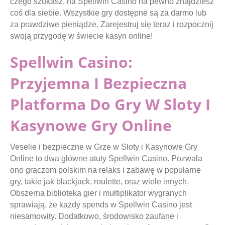
czego szukasz, na Spellwin Casino na pewno znajdziesz
coś dla siebie. Wszystkie gry dostępne są za darmo lub
za prawdziwe pieniądze. Zarejestruj się teraz i rozpocznij
swoją przygodę w świecie kasyn online!
Spellwin Casino:
Przyjemna I Bezpieczna
Platforma Do Gry W Sloty I
Kasynowe Gry Online
Veselie i bezpieczne w Grze w Sloty i Kasynowe Gry
Online to dwa główne atuty Spellwin Casino. Pozwala
ono graczom polskim na relaks i zabawę w popularne
gry, takie jak blackjack, roulette, oraz wiele innych.
Obszerna biblioteka gier i mułtiplikator wygranych
sprawiają, że każdy spends w Spellwin Casino jest
niesamowity. Dodatkowo, środowisko zaufane i