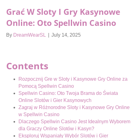
Grać W Sloty I Gry Kasynowe
Online: Oto Spellwin Casino
By
DreamWearSL
|
July 14, 2025
Contents
Rozpocznij Gre w Sloty i Kasynowe Gry Online za
Pomocą Spellwin Casino
Spellwin Casino: Oto Twoja Brama do Świata
Online Slotów i Gier Kasynowych
Zagraj w Różnorodne Sloty i Kasynowe Gry Online
w Spellwin Casino
Dlaczego Spellwin Casino Jest Idealnym Wyborem
dla Graczy Online Slotów i Kasyn?
Eksploruj Wspaniały Wybór Slotów i Gier