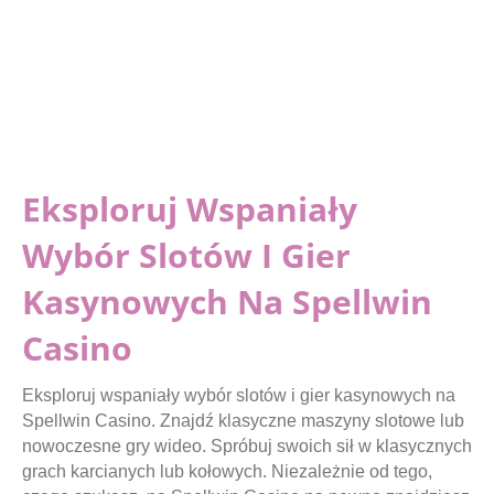
Eksploruj Wspaniały
Wybór Slotów I Gier
Kasynowych Na Spellwin
Casino
Eksploruj wspaniały wybór slotów i gier kasynowych na
Spellwin Casino. Znajdź klasyczne maszyny slotowe lub
nowoczesne gry wideo. Spróbuj swoich sił w klasycznych
grach karcianych lub kołowych. Niezależnie od tego,