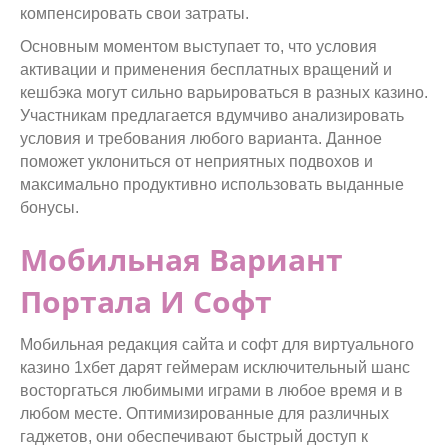
компенсировать свои затраты.
Основным моментом выступает то, что условия
активации и применения бесплатных вращений и
кешбэка могут сильно варьироваться в разных казино.
Участникам предлагается вдумчиво анализировать
условия и требования любого варианта. Данное
поможет уклониться от неприятных подвохов и
максимально продуктивно использовать выданные
бонусы.
Мобильная Вариант
Портала И Софт
Мобильная редакция сайта и софт для виртуального
казино 1хбет дарят геймерам исключительный шанс
восторгаться любимыми играми в любое время и в
любом месте. Оптимизированные для различных
гаджетов, они обеспечивают быстрый доступ к