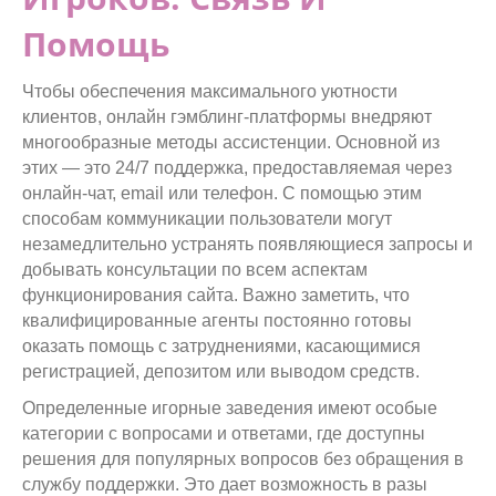
Помощь
Чтобы обеспечения максимального уютности
клиентов, онлайн гэмблинг-платформы внедряют
многообразные методы ассистенции. Основной из
этих — это 24/7 поддержка, предоставляемая через
онлайн-чат, email или телефон. С помощью этим
способам коммуникации пользователи могут
незамедлительно устранять появляющиеся запросы и
добывать консультации по всем аспектам
функционирования сайта. Важно заметить, что
квалифицированные агенты постоянно готовы
оказать помощь с затруднениями, касающимися
регистрацией, депозитом или выводом средств.
Определенные игорные заведения имеют особые
категории с вопросами и ответами, где доступны
решения для популярных вопросов без обращения в
службу поддержки. Это дает возможность в разы