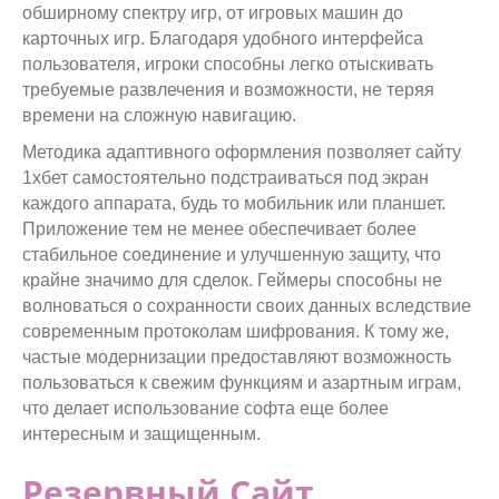
обширному спектру игр, от игровых машин до
карточных игр. Благодаря удобного интерфейса
пользователя, игроки способны легко отыскивать
требуемые развлечения и возможности, не теряя
времени на сложную навигацию.
Методика адаптивного оформления позволяет сайту
1хбет самостоятельно подстраиваться под экран
каждого аппарата, будь то мобильник или планшет.
Приложение тем не менее обеспечивает более
стабильное соединение и улучшенную защиту, что
крайне значимо для сделок. Геймеры способны не
волноваться о сохранности своих данных вследствие
современным протоколам шифрования. К тому же,
частые модернизации предоставляют возможность
пользоваться к свежим функциям и азартным играм,
что делает использование софта еще более
интересным и защищенным.
Резервный Сайт