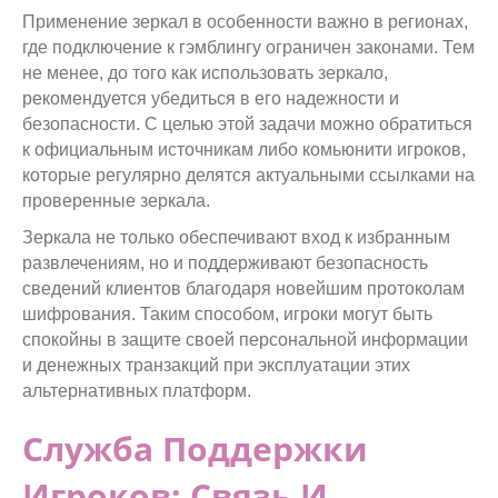
Применение зеркал в особенности важно в регионах,
где подключение к гэмблингу ограничен законами. Тем
не менее, до того как использовать зеркало,
рекомендуется убедиться в его надежности и
безопасности. С целью этой задачи можно обратиться
к официальным источникам либо комьюнити игроков,
которые регулярно делятся актуальными ссылками на
проверенные зеркала.
Зеркала не только обеспечивают вход к избранным
развлечениям, но и поддерживают безопасность
сведений клиентов благодаря новейшим протоколам
шифрования. Таким способом, игроки могут быть
спокойны в защите своей персональной информации
и денежных транзакций при эксплуатации этих
альтернативных платформ.
Служба Поддержки
Игроков: Связь И