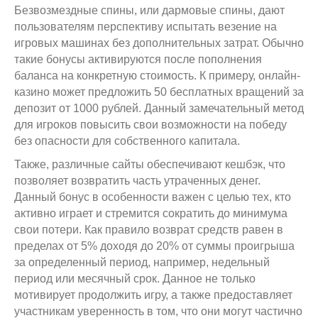
Безвозмездные спины, или дармовые спины, дают
пользователям перспективу испытать везение на
игровых машинах без дополнительных затрат. Обычно
такие бонусы активируются после пополнения
баланса на конкретную стоимость. К примеру, онлайн-
казино может предложить 50 бесплатных вращений за
депозит от 1000 рублей. Данный замечательный метод
для игроков повысить свои возможности на победу
без опасности для собственного капитала.
Также, различные сайты обеспечивают кешбэк, что
позволяет возвратить часть утраченных денег.
Данный бонус в особенности важен с целью тех, кто
активно играет и стремится сократить до минимума
свои потери. Как правило возврат средств равен в
пределах от 5% доходя до 20% от суммы проигрыша
за определенный период, например, недельный
период или месячный срок. Данное не только
мотивирует продолжить игру, а также предоставляет
участникам уверенность в том, что они могут частично