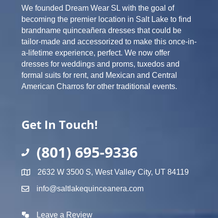
We founded Dream Wear SL with the goal of
becoming the premier location in Salt Lake to find
brandname quinceañera dresses that could be
tailor-made and accessorized to make this once-in-
a-lifetime experience, perfect. We now offer
dresses for weddings and proms, tuxedos and
formal suits for rent, and Mexican and Central
American Charros for other traditional events.
Get In Touch!
(801) 695-9336
2632 W 3500 S, West Valley City, UT 84119
info@saltlakequinceanera.com
Leave a Review