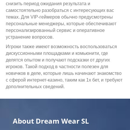
снизить период ожидания результата и
самостоятельно разобраться с интересующих вас
темах. Для VIP-геймеров обычно предусмотрены
персональные менеджеры, которые обеспечивают
персонализированный сервис и оперативное
устранение вопросов.
Игроки также имеют возможность воспользоваться
дискуссионными площадками и комьюнити, где
делятся опытом и получают подсказки от других
игроков. Такой подход в частности полезен для
новичков в деле, которые лишь начинают знакомство
с сферой интернет-казино, таким как 1х бет, и требуют
дополнительных сведений.
About Dream Wear SL