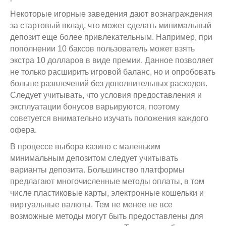
Некоторые игорные заведения дают вознаграждения
за стартовый вклад, что может сделать минимальный
депозит еще более привлекательным. Например, при
пополнении 10 баксов пользователь может взять
экстра 10 долларов в виде премии. Данное позволяет
не только расширить игровой баланс, но и опробовать
больше развлечений без дополнительных расходов.
Следует учитывать, что условия предоставления и
эксплуатации бонусов варьируются, поэтому
советуется внимательно изучать положения каждого
офера.
В процессе выбора казино с маленьким
минимальным депозитом следует учитывать
варианты депозита. Большинство платформы
предлагают многочисленные методы оплаты, в том
числе пластиковые карты, электронные кошельки и
виртуальные валюты. Тем не менее не все
возможные методы могут быть предоставлены для