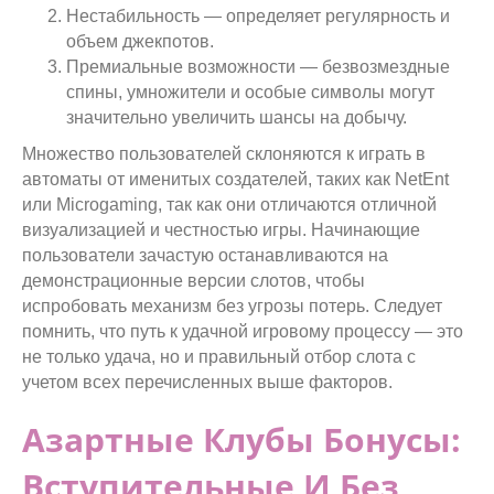
Нестабильность — определяет регулярность и
объем джекпотов.
Премиальные возможности — безвозмездные
спины, умножители и особые символы могут
значительно увеличить шансы на добычу.
Множество пользователей склоняются к играть в
автоматы от именитых создателей, таких как NetEnt
или Microgaming, так как они отличаются отличной
визуализацией и честностью игры. Начинающие
пользователи зачастую останавливаются на
демонстрационные версии слотов, чтобы
испробовать механизм без угрозы потерь. Следует
помнить, что путь к удачной игровому процессу — это
не только удача, но и правильный отбор слота с
учетом всех перечисленных выше факторов.
Азартные Клубы Бонусы:
Вступительные И Без