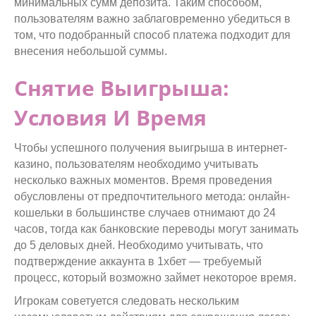
минимальных сумм депозита. Таким способом,
пользователям важно заблаговременно убедиться в
том, что подобранный способ платежа подходит для
внесения небольшой суммы.
Снятие Выигрыша:
Условия И Время
Чтобы успешного получения выигрыша в интернет-
казино, пользователям необходимо учитывать
несколько важных моментов. Время проведения
обусловлены от предпочтительного метода: онлайн-
кошельки в большинстве случаев отнимают до 24
часов, тогда как банковские переводы могут занимать
до 5 деловых дней. Необходимо учитывать, что
подтверждение аккаунта в 1хбет — требуемый
процесс, который возможно займет некоторое время.
Игрокам советуется следовать нескольким