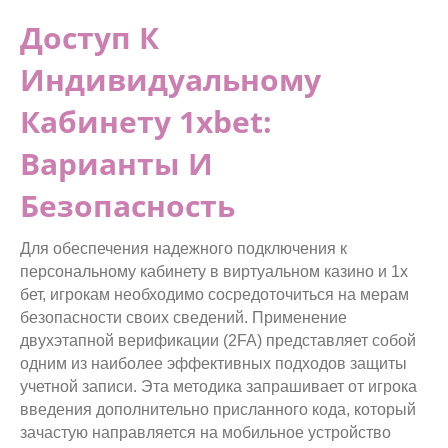
Доступ К
Индивидуальному
Кабинету 1xbet:
Варианты И
Безопасность
Для обеспечения надежного подключения к
персональному кабинету в виртуальном казино и 1х
бет, игрокам необходимо сосредоточиться на мерам
безопасности своих сведений. Применение
двухэтапной верификации (2FA) представляет собой
одним из наиболее эффективных подходов защиты
учетной записи. Эта методика запрашивает от игрока
введения дополнительно присланного кода, который
зачастую направляется на мобильное устройство