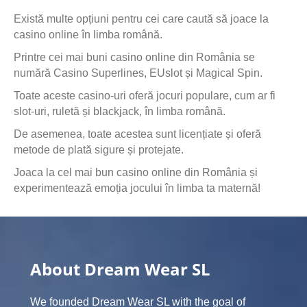
Există multe opțiuni pentru cei care caută să joace la
casino online în limba română.
Printre cei mai buni casino online din România se
numără Casino Superlines, EUslot și Magical Spin.
Toate aceste casino-uri oferă jocuri populare, cum ar fi
slot-uri, ruletă și blackjack, în limba română.
De asemenea, toate acestea sunt licențiate și oferă
metode de plată sigure și protejate.
Joaca la cel mai bun casino online din România și
experimentează emoția jocului în limba ta maternă!
About Dream Wear SL
We founded Dream Wear SL with the goal of