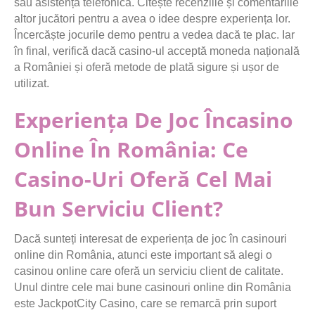
sau asistență telefonică. Citește recenziile și comentariile
altor jucători pentru a avea o idee despre experiența lor.
Încercăște jocurile demo pentru a vedea dacă te plac. Iar
în final, verifică dacă casino-ul acceptă moneda națională
a României și oferă metode de plată sigure și ușor de
utilizat.
Experiența De Joc Încasino
Online În România: Ce
Casino-Uri Oferă Cel Mai
Bun Serviciu Client?
Dacă sunteți interesat de experiența de joc în casinouri
online din România, atunci este important să alegi o
casinou online care oferă un serviciu client de calitate.
Unul dintre cele mai bune casinouri online din România
este JackpotCity Casino, care se remarcă prin suport