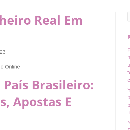
heiro Real Em
n
P
023
n
u
o Online
t
País Brasileiro:
c
Y
s, Apostas E
b
p
i
Y