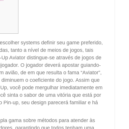
 escolher systems definir seu game preferido,
das, tanto a nível de meios de jogos, tais
-Up Aviator distingue-se através de jogos de
ijogador. O jogador deverá apostar guiando-
 avião, de em que resulta o fama “Aviator”,
diminuem o coeficiente do jogo. Assim que
in-Up, você pode mergulhar imediatamente em
cê sinta o sabor de uma vitória que está por
o Pin-up, seu design parecerá familiar e há
mpla gama sobre métodos para atender às
adores, garantindo que todos tenham uma