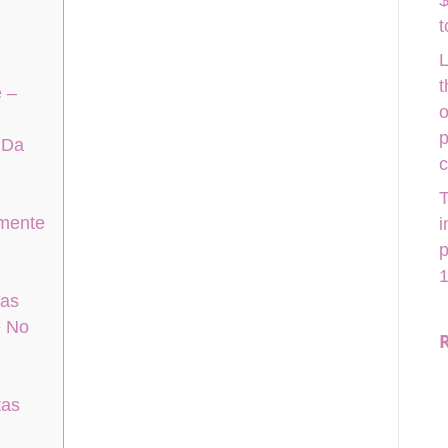
$
t
L
t
e –
o
p
 Da
T
amente
i
p
1
tas
e No
tas