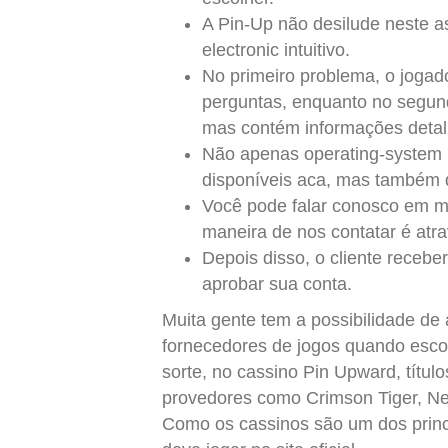
A Pin-Up não desilude neste a
electronic intuitivo.
No primeiro problema, o jogad
perguntas, enquanto no segund
mas contém informações deta
Não apenas operating-system p
disponíveis aca, mas também d
Você pode falar conosco em mí
maneira de nos contatar é atra
Depois disso, o cliente receb
aprobar sua conta.
Muita gente tem a possibilidade de 
fornecedores de jogos quando escol
sorte, no cassino Pin Upward, títul
provedores como Crimson Tiger, Ne
Como os cassinos são um dos princi