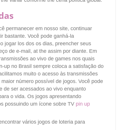
the variar conforme the cena política global.
das
ocê permanecer em nosso site, continuar
tir bastante. Você pode ganhá-la
do jogar los dos os dias, preencher seus
eço de e-mail, at the assim por diante. Em
 transmissões ao vivo de games nos quais
n-up no Brasil sempre coloca a satisfação do
 facilitamos muito o acesso às transmissões
maior número possível de jogos. Você pode
ade de ser acessados ao vivo enquanto
 para o vida. Os jogos apresentando
dos possuindo um ícone sobre TV
pin up
contrar vários jogos de loteria para