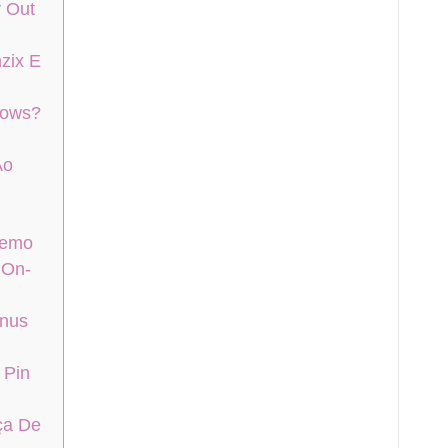
y Out
zix E
dows?
Ao
Demo
 On-
nus
 Pin
ça De