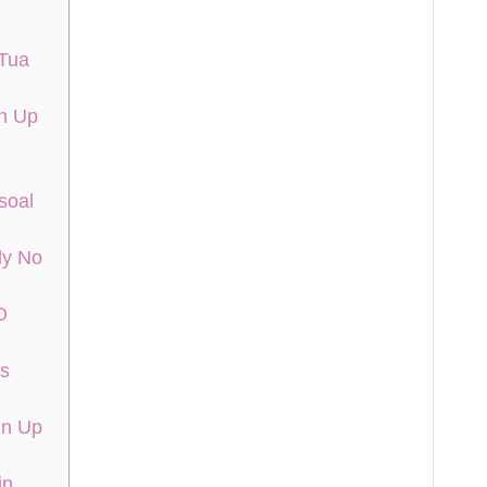
Tua
n Up
soal
ly No
O
is
in Up
in