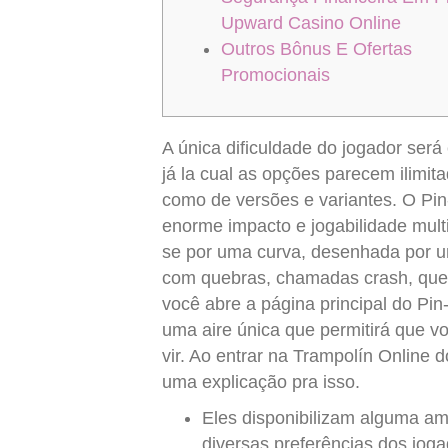
Upward Casino Online
Outros Bônus E Ofertas
Promocionais
A única dificuldade do jogador será
já la cual as opções parecem ilimita
como de versões e variantes. O Pin
enorme impacto e jogabilidade mult
se por uma curva, desenhada por um
com quebras, chamadas crash, que 
você abre a página principal do P
uma aire única que permitirá que vo
vir. Ao entrar na Trampolín Online d
uma explicação pra isso.
Eles disponibilizam alguma a
diversas preferências dos jog