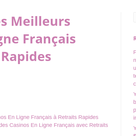
s Meilleurs
gne Français
 Rapides
P
n
u
t
c
Y
b
p
os En Ligne Français à Retraits Rapides
i
des Casinos En Ligne Français avec Retraits
Y