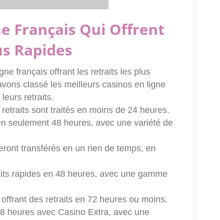
ne Français Qui Offrent
us Rapides
e français offrant les retraits les plus
vons classé les meilleurs casinos en ligne
leurs retraits.
retraits sont traités en moins de 24 heures.
 en seulement 48 heures, avec une variété de
ront transférés en un rien de temps, en
aits rapides en 48 heures, avec une gamme
ffrant des retraits en 72 heures ou moins.
48 heures avec Casino Extra, avec une