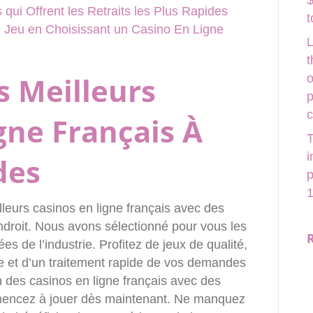
$
qui Offrent les Retraits les Plus Rapides
t
 Jeu en Choisissant un Casino En Ligne
L
t
s Meilleurs
o
p
gne Français À
T
i
des
p
1
lleurs casinos en ligne français avec des
endroit. Nous avons sélectionné pour vous les
ées de l’industrie. Profitez de jeux de qualité,
le et d’un traitement rapide de vos demandes
n des casinos en ligne français avec des
mencez à jouer dès maintenant. Ne manquez