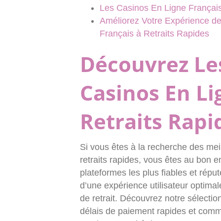
Les Casinos En Ligne Français 
Améliorez Votre Expérience de
Français à Retraits Rapides
Découvrez Le
Casinos En Li
Retraits Rapi
Si vous êtes à la recherche des mei
retraits rapides, vous êtes au bon 
plateformes les plus fiables et réput
d’une expérience utilisateur optima
de retrait. Découvrez notre sélectio
délais de paiement rapides et com