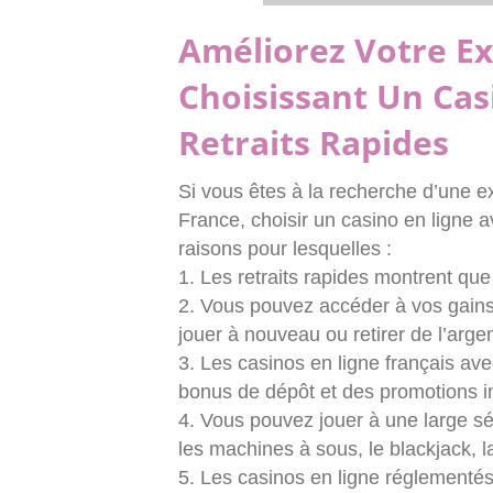
Améliorez Votre Ex
Choisissant Un Cas
Retraits Rapides
Si vous êtes à la recherche d’une e
France, choisir un casino en ligne av
raisons pour lesquelles :
1. Les retraits rapides montrent que 
2. Vous pouvez accéder à vos gains 
jouer à nouveau ou retirer de l’arg
3. Les casinos en ligne français ave
bonus de dépôt et des promotions i
4. Vous pouvez jouer à une large sé
les machines à sous, le blackjack, la
5. Les casinos en ligne réglementés