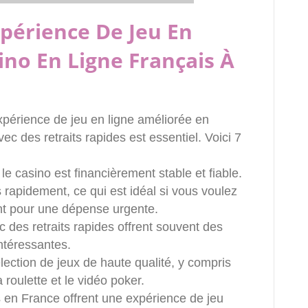
périence De Jeu En
ino En Ligne Français À
xpérience de jeu en ligne améliorée en
ec des retraits rapides est essentiel. Voici 7
le casino est financièrement stable et fiable.
rapidement, ce qui est idéal si vous voulez
ent pour une dépense urgente.
c des retraits rapides offrent souvent des
ntéressantes.
lection de jeux de haute qualité, y compris
 roulette et le vidéo poker.
 en France offrent une expérience de jeu