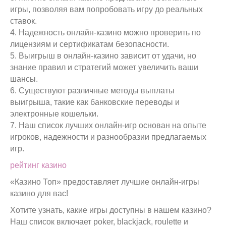
игры, позволяя вам попробовать игру до реальных
ставок.
4. Надежность онлайн-казино можно проверить по
лицензиям и сертификатам безопасности.
5. Выигрыш в онлайн-казино зависит от удачи, но
знание правил и стратегий может увеличить ваши
шансы.
6. Существуют различные методы выплаты
выигрыша, такие как банковские переводы и
электронные кошельки.
7. Наш список лучших онлайн-игр основан на опыте
игроков, надежности и разнообразии предлагаемых
игр.
рейтинг казино
«Казино Топ» предоставляет лучшие онлайн-игры
казино для вас!
Хотите узнать, какие игры доступны в нашем казино?
Наш список включает poker, blackjack, roulette и