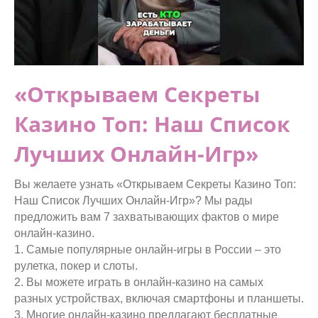
«Открываем Секреты
Казино Топ: Наш Список
Лучших Онлайн-Игр»
Вы желаете узнать «Открываем Секреты Казино Топ:
Наш Список Лучших Онлайн-Игр»? Мы рады
предложить вам 7 захватывающих фактов о мире
онлайн-казино.
1. Самые популярные онлайн-игры в России – это
рулетка, покер и слоты.
2. Вы можете играть в онлайн-казино на самых
разных устройствах, включая смартфоны и планшеты.
3. Многие онлайн-казино предлагают бесплатные