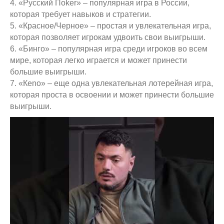
4. «Русский Пoker» – популярная игра в России,
которая требует навыков и стратегии.
5. «Красное/Черное» – простая и увлекательная игра,
которая позволяет игрокам удвоить свои выигрыши.
6. «Бинго» – популярная игра среди игроков во всем
мире, которая легко играется и может принести
большие выигрыши.
7. «Кeno» – еще одна увлекательная лотерейная игра,
которая проста в освоении и может принести большие
выигрыши.