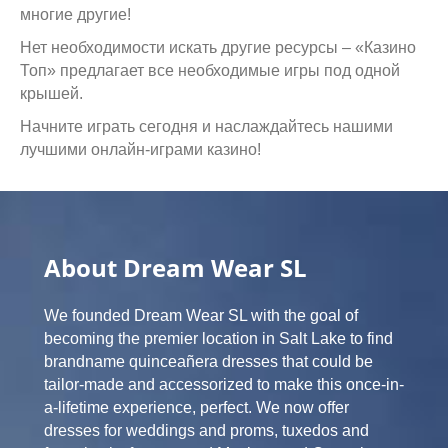
многие другие!
Нет необходимости искать другие ресурсы – «Казино
Топ» предлагает все необходимые игры под одной
крышей.
Начните играть сегодня и наслаждайтесь нашими
лучшими онлайн-играми казино!
About Dream Wear SL
We founded Dream Wear SL with the goal of
becoming the premier location in Salt Lake to find
brandname quinceañera dresses that could be
tailor-made and accessorized to make this once-in-
a-lifetime experience, perfect. We now offer
dresses for weddings and proms, tuxedos and