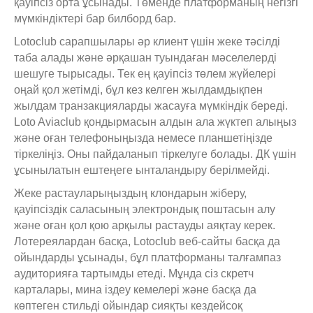
қауіпсіз орта ұсынады. Төменде платформаның негізгі
мүмкіндіктері бар билборд бар.
Lotoclub сарапшылары әр клиент үшін жеке тәсілді
таба алады және әрқашан туындаған мәселелерді
шешуге тырысады. Тек ең қауіпсіз төлем жүйелері
оңай қол жетімді, бұл кез келген жылдамдықпен
жылдам транзакцияларды жасауға мүмкіндік береді.
Loto Aviaclub қондырмасын алдын ала жүктеп алыңыз
және оған телефоныңызда немесе планшетіңізде
тіркеліңіз. Оны пайдаланып тіркелуге болады. ДК үшін
ұсынылатын ештеңеге ынталандыру берілмейді.
Жеке растауларыңыздың клондарын жіберу,
қауіпсіздік саласының электрондық поштасын алу
және оған қол қою арқылы растауды аяқтау керек.
Лотереялардан басқа, Lotoclub веб-сайты басқа да
ойындарды ұсынады, бұл платформаны талғампаз
аудиторияға тартымды етеді. Мұнда сіз скретч
карталары, мина іздеу кемелері және басқа да
көптеген стильді ойындар сияқты кездейсоқ