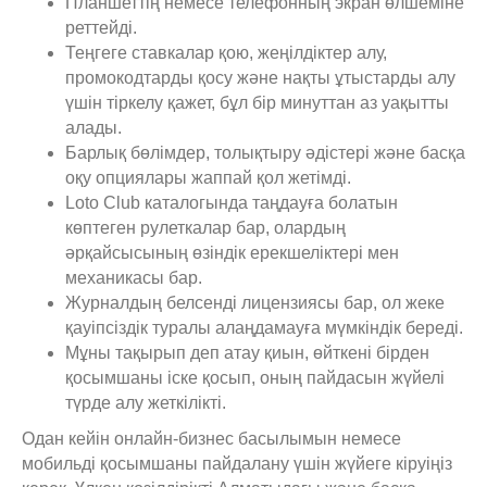
Планшеттің немесе телефонның экран өлшеміне
реттейді.
Теңгеге ставкалар қою, жеңілдіктер алу,
промокодтарды қосу және нақты ұтыстарды алу
үшін тіркелу қажет, бұл бір минуттан аз уақытты
алады.
Барлық бөлімдер, толықтыру әдістері және басқа
оқу опциялары жаппай қол жетімді.
Loto Club каталогында таңдауға болатын
көптеген рулеткалар бар, олардың
әрқайсысының өзіндік ерекшеліктері мен
механикасы бар.
Журналдың белсенді лицензиясы бар, ол жеке
қауіпсіздік туралы алаңдамауға мүмкіндік береді.
Мұны тақырып деп атау қиын, өйткені бірден
қосымшаны іске қосып, оның пайдасын жүйелі
түрде алу жеткілікті.
Одан кейін онлайн-бизнес басылымын немесе
мобильді қосымшаны пайдалану үшін жүйеге кіруіңіз