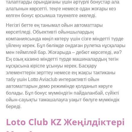
талаптарды орындағаны үшін әртүрлі бонустар ала
алатынын көрсетті. теңге немесе одан жоғары кез
келген бонус қосымша тәуекелге әкеледі.
Негізгі бетте ең танымал ойын автоматтары
көрсетіледі. Объективті ойыншылардың
компаниясында көңіл көтеру үшін сізге міндетті түрде
үйлену керек. Бұл бөлімде ондаған рулетка нұсқалары
мен геймплей бар. Жоғарыда – дебют көрсетеді, иә?
Ең озық казино міндетті түрде машиналардың тегін
нұсқасына кіріспе ұсынуы керек. Басқару
элементтерін зерттеу немесе ең жақсы тактиканы
табу үшін Lotto Aviaclub интерактивті ойын
автоматтарын демо режимінде қолданып көруге
болады. Бұл бонус мүмкіндігін пайдаланбай, сүйікті
ойын-сауықты тамашалауға уақыт бөлуге мүмкіндік
береді.
Loto Club KZ Жеңілдіктері