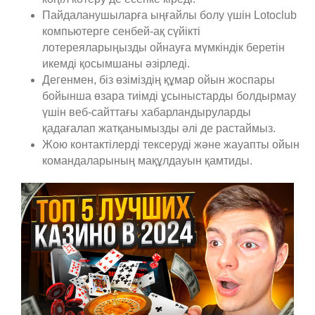
Пайдаланушыларға ыңғайлы болу үшін Lotoclub
компьютерге сенбей-ақ сүйікті
лотереяларыңызды ойнауға мүмкіндік беретін
икемді қосымшаны әзірледі.
Дегенмен, біз өзіміздің құмар ойын жоспары
бойынша өзара тиімді ұсыныстарды болдырмау
үшін веб-сайттағы хабарландыруларды
қадағалап жатқанымызды әлі де растаймыз.
Жою контактілерді тексеруді және жауапты ойын
командаларының мақұлдауын қамтиды.