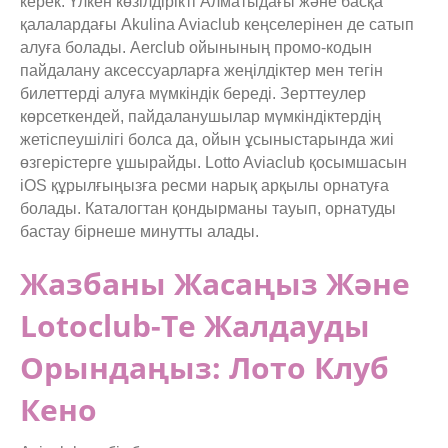
керек. Үлкен көзілдірікті Алматыдағы және басқа
қалалардағы Akulina Aviaclub кеңселерінен де сатып
алуға болады. Aerclub ойынының промо-кодын
пайдалану аксессуарларға жеңілдіктер мен тегін
билеттерді алуға мүмкіндік береді. Зерттеулер
көрсеткендей, пайдаланушылар мүмкіндіктердің
жетіспеушілігі болса да, ойын ұсыныстарында жиі
өзгерістерге ұшырайды. Lotto Aviaclub қосымшасын
iOS құрылғыңызға ресми нарық арқылы орнатуға
болады. Каталогтан қондырманы тауып, орнатуды
бастау бірнеше минутты алады.
Жазбаны Жасаңыз Және
Lotoclub-Те Жалдауды
Орындаңыз: Лото Клуб
Кено