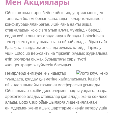
Мен Акциялары
Ойын автоматтары бейне ойын индустриясының ең
танымал бөлімі болып саналады – олар толығымен
конфигурацияланбаған. Жай ғана нақты ақша
ставкаларын қою сізге ұтып алуға мүмкіндік береді,
содан кейін оны тез арада алуға болады. Lotoclub-та
тек ересек тұтынушылар ғана ойнай алады, бірақ сайт
Қазақстан заңдары аясында жұмыс істейді. Тіркелу
үшін Lotoclub веб-сайтына тіркеліп, жұмыс журналына
өтіп, жоғарғы оң жақ бұрыштағы сары түсті
«концентрация» түймесін басыңыз.
Нөмірлерді енгізуде қиындықтар
туындаса, қолдау қызметіне хабарласыңыз. Қазіргі
ойындар шынайы казино атмосферасын ұсынады.
Ойыншылар кәсіби дилерлермен нақты уақытта өзара
әрекеттесе алады, ставкалар қоя алады және сөйлесе
алады. Lotto Club ойыншыларға лицензияланған
өнімдермен және ашық шарттармен көңіл көтеру үшін