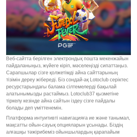
Веб-сайтта берілген электрондық пошта мекенжайын
пайдаланыңыз, жүйеге кіріп, мәселеңізді сипаттаңыз.
Сарапшылар сізге қолжетімді айна сайттарының
тізімін дереу жібереді. Біз сондай-ақ Lotoclub серіктес
ресурстарындағы балама сілтемелерді бақылай
алатынымызды растаймыз. Lotoclub37 қызметіне
тіркелу кезінде айна сайтын іздеу сізге пайдалы
болады деп үміттенемін.
Платформа интуитивті навигацияға ие және танымал,
мақсатты ойын-сауық опцияларын ұсынады. Біздің
алғашқы тәжірибеміз ойыншылардың қарапайым