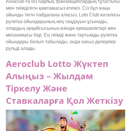
Aviaclub-та біз барлық транзакциялардың тұтастығы
мен тиімділігін қамтамасыз етеміз. Сіз бұл жаңа
ойынды тегін пайдалана аласыз. Loto Club каталогы
рулетка ойындарының кең таңдауын ұсынады,
олардың әрқайсысының өзіндік ерекшеліктері мен
механикасы бар. Ең тиімді және тартымды рулетка
ойындары болып табылады, онда нағыз дилерлер
рульді алады.
Aeroclub Lotto Жүктеп
Алыңыз – Жылдам
Тіркелу Және
Ставкаларға Қол Жеткізу