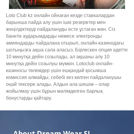
Loto Club kz онлайн ойнаған кезде ставкалардан
барынша пайда алу үшін ішкі резервтер мен
жеңілдіктерді пайдалануды есте ұстаған жөн. Сіз
банктік аударымдарды немесе электронды
әмияндарды пайдалана отырып, онлайн-казинодағы
шотыңызға ақша сала аласыз. Бірлескен опция әдетте
10 минутқа дейін созылады, ал ақшаны алу 10
минутқа дейін созылуы мүмкін. Lotoclub онлайн-
казиносы төлемдер үшін ешқандай қосымша
комиссия алмайды, себебі кез келген пайдаланушы
оңай тексере алады. Алдын ала шешім – олар
жойылмау үшін бұрын мәлімделген барлық
бонустарды қайтару.
About Dream Wear SL