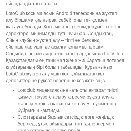
ойындарды таба аласыз.
LotoClub қосымшасын Android телефонына жүктеп
алу біршама қиынырақ, себебі оны тек қолмен
жасауға болады. Қосымшаның сенімді жұмысы және
деректерді минималды тұтынуы бар. Сондықтан,
Ойын клубын жүктеп алу – тіпті ең белсенді
ойыншылар үшін де ақылға қонымды шешім.
Соңында, ресми лицензиясының арқасында LotoClub
Қазақстандағы ең танымал және жиі баратын лотерея
клубтарының бірі болып табылады. Құрылғыңыз
LotoClub жүктеп алу үшін қол қойылмаған кілт
депозиттеріне рұқсат беретініне көз жеткізіңіз.
Lotoclub лицензиясына қатысты ақпарат тиісті
қызметті жүзеге асыруға ресми рұқсат алуға
және қол қоюға қатысты zen-avesta үкіметінің
бұйрығын қамтиды.
Слоттардағы барлық сәтсіздіктерге жеңілдік
беріледі, ұтыс ойындары, тіпті дилерлермен
көңіл көтеру де есепке кіреді.