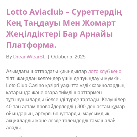
Lotto Aviaclub – Суреттердің
Кең Таңдауы Мен Жомарт
Жеңілдіктері Бар Арнайы
Платформа.
By
DreamWearSL
|
October 5, 2025
Ағымдағы шоттардағы қиындықтар
лото клуб кено
тіпті жаңадан келгендер үшін де туындауы мүмкін.
Loto Club Casino қазіргі уақытта үздік казинолардың
қатарында және өзара тиімді шарттармен
тұтынушыларды белсенді түрде тартады.
Келушілер
40-тан астам провайдерлердің 300-ден астам құмар
ойындарын, әртүрлі бонустарды, маусымдық
акцияларды және лезде төлемдерді тамашалай
алады.