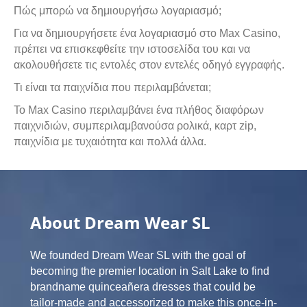
Πώς μπορώ να δημιουργήσω λογαριασμό;
Για να δημιουργήσετε ένα λογαριασμό στο Max Casino,
πρέπει να επισκεφθείτε την ιστοσελίδα του και να
ακολουθήσετε τις εντολές στον εντελές οδηγό εγγραφής.
Τι είναι τα παιχνίδια που περιλαμβάνεται;
Το Max Casino περιλαμβάνει ένα πλήθος διαφόρων
παιχνιδιών, συμπεριλαμβανούσα ρολικά, καρτ zip,
παιχνίδια με τυχαιότητα και πολλά άλλα.
About Dream Wear SL
We founded Dream Wear SL with the goal of
becoming the premier location in Salt Lake to find
brandname quinceañera dresses that could be
tailor-made and accessorized to make this once-in-