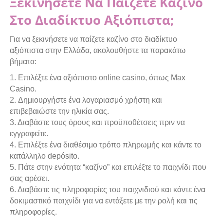
Ξεκινήσετε Να Παίζετε Καζίνο
Στο Διαδίκτυο Αξιόπιστα;
Για να ξεκινήσετε να παίζετε καζίνο στο διαδίκτυο
αξιόπιστα στην Ελλάδα, ακολουθήστε τα παρακάτω
βήματα:
1. Επιλέξτε ένα αξιόπιστο online casino, όπως Max
Casino.
2. Δημιουργήστε ένα λογαριασμό χρήστη και
επιβεβαιώστε την ηλικία σας.
3. Διαβάστε τους όρους και προϋποθέτσεις πριν να
εγγραφείτε.
4. Επιλέξτε ένα διαθέσιμο τρόπο πληρωμής και κάντε το
κατάλληλο depósito.
5. Πάτε στην ενότητα “καζίνο” και επιλέξτε το παιχνίδι που
σας αρέσει.
6. Διαβάστε τις πληροφορίες του παιχνιδιού και κάντε ένα
δοκιμαστικό παιχνίδι για να εντάξετε με την ρολή και τις
πληροφορίες.