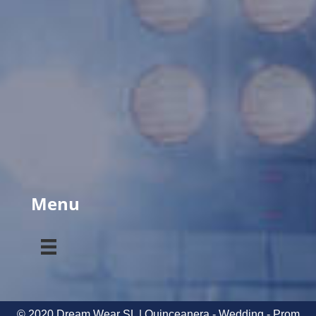
Menu
© 2020 Dream Wear SL | Quinceanera - Wedding - Prom