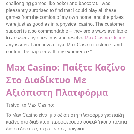
challenging games like poker and baccarat. I was
pleasantly surprised to find that I could play all these
games from the comfort of my own home, and the prizes
were just as good as in a physical casino. The customer
support is also commendable – they are always available
to answer any questions and resolve
Max Casino Online
any issues. I am now a loyal Max Casino customer and I
couldn’t be happier with my experience.”
Max Casino: Παίξτε Καζίνο
Στο Διαδίκτυο Με
Αξιόπιστη Πλατφόρμα
Τι είναι το Max Casino;
Το Max Casino είναι μια αξιόπιστη πλατφόρμα για παίξη
καζίνο στο διαδίκτυο, προσφερούσα ασφαλή και απόλυτα
διασκεδαστικές περίπτωσης παιγνίου.