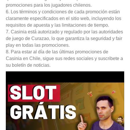
promociones para los jugadores chilenos.
6. Los términos y condiciones de cada promoción están
claramente especificados en el sitio web, incluyendo los
requisitos de apuesta y las limitaciones de tiempo.
7. Casinia está autorizado y regulado por las autoridades
de juego de Curazao, lo que garantiza la seguridad y fair
play en todas las promociones.
8. Para estar al día de las últimas promociones de
Casinia en Chile, sigue sus redes sociales y suscribete a
su boletín de noticias.