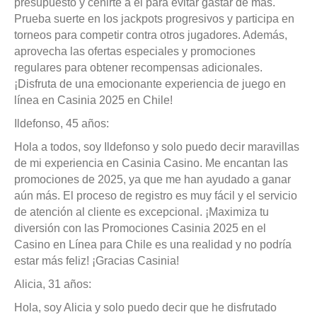
presupuesto y ceñirte a él para evitar gastar de más.
Prueba suerte en los jackpots progresivos y participa en
torneos para competir contra otros jugadores. Además,
aprovecha las ofertas especiales y promociones
regulares para obtener recompensas adicionales.
¡Disfruta de una emocionante experiencia de juego en
línea en Casinia 2025 en Chile!
Ildefonso, 45 años:
Hola a todos, soy Ildefonso y solo puedo decir maravillas
de mi experiencia en Casinia Casino. Me encantan las
promociones de 2025, ya que me han ayudado a ganar
aún más. El proceso de registro es muy fácil y el servicio
de atención al cliente es excepcional. ¡Maximiza tu
diversión con las Promociones Casinia 2025 en el
Casino en Línea para Chile es una realidad y no podría
estar más feliz! ¡Gracias Casinia!
Alicia, 31 años:
Hola, soy Alicia y solo puedo decir que he disfrutado