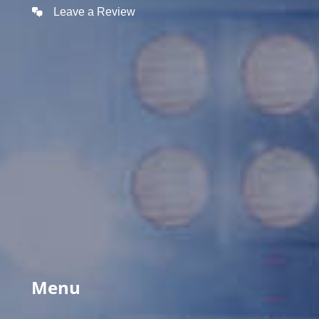
Leave a Review
Menu