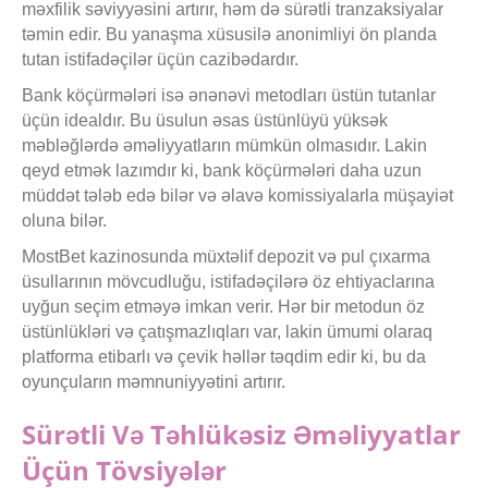
məxfilik səviyyəsini artırır, həm də sürətli tranzaksiyalar
təmin edir. Bu yanaşma xüsusilə anonimliyi ön planda
tutan istifadəçilər üçün cazibədardır.
Bank köçürmələri isə ənənəvi metodları üstün tutanlar
üçün idealdır. Bu üsulun əsas üstünlüyü yüksək
məbləğlərdə əməliyyatların mümkün olmasıdır. Lakin
qeyd etmək lazımdır ki, bank köçürmələri daha uzun
müddət tələb edə bilər və əlavə komissiyalarla müşayiət
oluna bilər.
MostBet kazinosunda müxtəlif depozit və pul çıxarma
üsullarının mövcudluğu, istifadəçilərə öz ehtiyaclarına
uyğun seçim etməyə imkan verir. Hər bir metodun öz
üstünlükləri və çatışmazlıqları var, lakin ümumi olaraq
platforma etibarlı və çevik həllər təqdim edir ki, bu da
oyunçuların məmnuniyyətini artırır.
Sürətli Və Təhlükəsiz Əməliyyatlar
Üçün Tövsiyələr