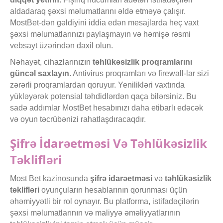
aldadaraq şəxsi məlumatlarını əldə etməyə çalışır.
MostBet-dən gəldiyini iddia edən mesajlarda heç vaxt
şəxsi məlumatlarınızı paylaşmayın və həmişə rəsmi
vebsayt üzərindən daxil olun.
Nəhayət, cihazlarınızın
təhlükəsizlik proqramlarını
güncəl saxlayın
. Antivirus proqramları və firewall-lar sizi
zərərli proqramlardan qoruyur. Yenilikləri vaxtında
yükləyərək potensial təhdidlərdən qaça bilərsiniz. Bu
sadə addımlar MostBet hesabınızı daha etibarlı edəcək
və oyun təcrübənizi rahatlaşdıracaqdır.
Şifrə İdarəetməsi Və Təhlükəsizlik
Təklifləri
Most Bet kazinosunda
şifrə idarəetməsi
və
təhlükəsizlik
təklifləri
oyunçuların hesablarının qorunması üçün
əhəmiyyətli bir rol oynayır. Bu platforma, istifadəçilərin
şəxsi məlumatlarının və maliyyə əməliyyatlarının