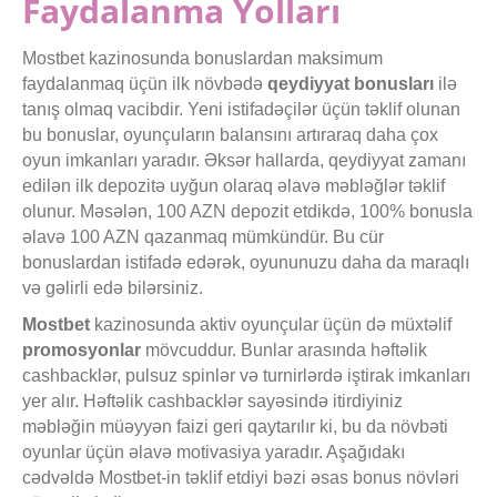
Faydalanma Yolları
Mostbet kazinosunda bonuslardan maksimum
faydalanmaq üçün ilk növbədə
qeydiyyat bonusları
ilə
tanış olmaq vacibdir. Yeni istifadəçilər üçün təklif olunan
bu bonuslar, oyunçuların balansını artıraraq daha çox
oyun imkanları yaradır. Əksər hallarda, qeydiyyat zamanı
edilən ilk depozitə uyğun olaraq əlavə məbləğlər təklif
olunur. Məsələn, 100 AZN depozit etdikdə, 100% bonusla
əlavə 100 AZN qazanmaq mümkündür. Bu cür
bonuslardan istifadə edərək, oyununuzu daha da maraqlı
və gəlirli edə bilərsiniz.
Mostbet
kazinosunda aktiv oyunçular üçün də müxtəlif
promosyonlar
mövcuddur. Bunlar arasında həftəlik
cashbacklər, pulsuz spinlər və turnirlərdə iştirak imkanları
yer alır. Həftəlik cashbacklər sayəsində itirdiyiniz
məbləğin müəyyən faizi geri qaytarılır ki, bu da növbəti
oyunlar üçün əlavə motivasiya yaradır. Aşağıdakı
cədvəldə Mostbet-in təklif etdiyi bəzi əsas bonus növləri