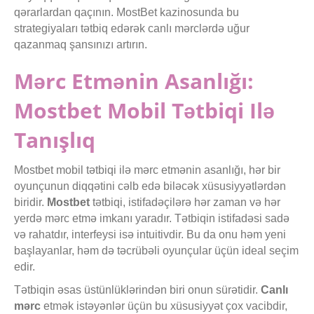
qərarlardan qaçının. MostBet kazinosunda bu
strategiyaları tətbiq edərək canlı mərclərdə uğur
qazanmaq şansınızı artırın.
Mərc Etmənin Asanlığı:
Mostbet Mobil Tətbiqi Ilə
Tanışlıq
Mostbet mobil tətbiqi ilə mərc etmənin asanlığı, hər bir
oyunçunun diqqətini cəlb edə biləcək xüsusiyyətlərdən
biridir.
Mostbet
tətbiqi, istifadəçilərə hər zaman və hər
yerdə mərc etmə imkanı yaradır. Tətbiqin istifadəsi sadə
və rahatdır, interfeysi isə intuitivdir. Bu da onu həm yeni
başlayanlar, həm də təcrübəli oyunçular üçün ideal seçim
edir.
Tətbiqin əsas üstünlüklərindən biri onun sürətidir.
Canlı
mərc
etmək istəyənlər üçün bu xüsusiyyət çox vacibdir,