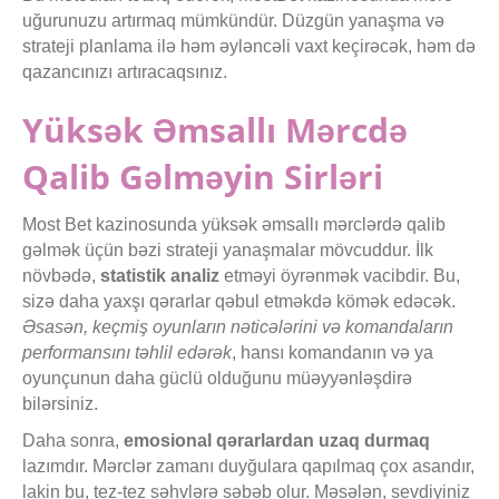
uğurunuzu artırmaq mümkündür. Düzgün yanaşma və
strateji planlama ilə həm əyləncəli vaxt keçirəcək, həm də
qazancınızı artıracaqsınız.
Yüksək Əmsallı Mərcdə
Qalib Gəlməyin Sirləri
Most Bet kazinosunda yüksək əmsallı mərclərdə qalib
gəlmək üçün bəzi strateji yanaşmalar mövcuddur. İlk
növbədə,
statistik analiz
etməyi öyrənmək vacibdir. Bu,
sizə daha yaxşı qərarlar qəbul etməkdə kömək edəcək.
Əsasən, keçmiş oyunların nəticələrini və komandaların
performansını təhlil edərək
, hansı komandanın və ya
oyunçunun daha güclü olduğunu müəyyənləşdirə
bilərsiniz.
Daha sonra,
emosional qərarlardan uzaq durmaq
lazımdır. Mərclər zamanı duyğulara qapılmaq çox asandır,
lakin bu, tez-tez səhvlərə səbəb olur. Məsələn, sevdiyiniz