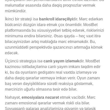
məlumatlar əsasında daha dəqiq proqnozlar vermək
mümkündür.
İkinci bir strateji isə
bankroll idarəçiliyi
dir. Mərc edərkən
büdcənizi düzgün idarə etmək çox önəmlidir. MostBet
platformasında bu xüsusiyyətləri tətbiq edərək, risklərinizi
minimuma endirə bilərsiniz. Əsas qayda – heç vaxt itirə
biləcəyinizdən artıq məbləğdə mərc etməməkdir. Bu,
uzunmüddətli perspektivdə qazancınızı artırmağa kömək
edəcək.
Üçüncü strategiya isə
canlı yayım izləmək
dir. MostBet
kazinosu istifadəçilərinə canlı yayım imkanı təqdim edir
ki, bu da oyunların gedişatını real vaxtda izləməyə və
daha dəqiq qərarlar verməyə imkan verir. Oyun zamanı
baş verən dəyişikliklərə sürətli reaksiya göstərmək,
mərcinizin uğurlu olmasına təsir edə bilər.
Nəhayət,
emosiyalara nəzarət
etmək vacibdir. Mərc
zamanı emosional qərarlar vermək riskli ola bilər.
Soyuqqanlı qalaraq analizlərinizə güvənin və tələsik