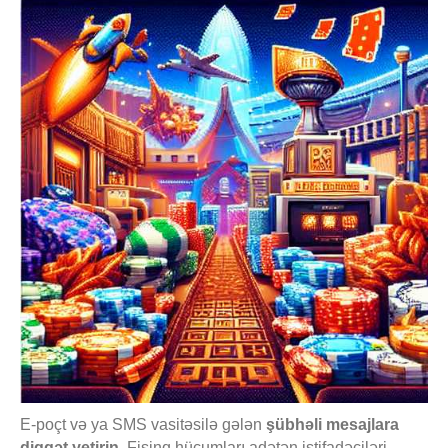
E-poçt və ya SMS vasitəsilə gələn
şübhəli mesajlara
diqqət yetirin
. Fişinq hücumları adətən istifadəçiləri