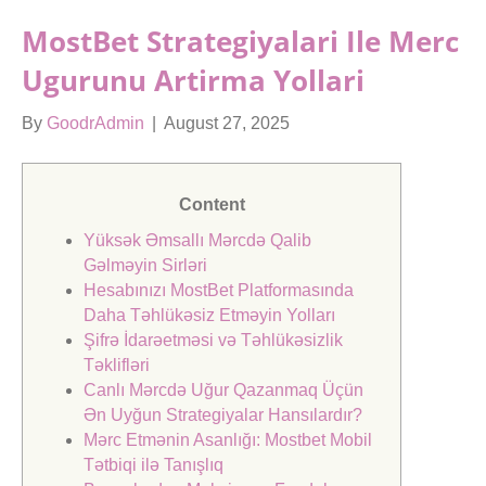
MostBet Strategiyalari Ile Merc
Ugurunu Artirma Yollari
By
GoodrAdmin
|
August 27, 2025
Content
Yüksək Əmsallı Mərcdə Qalib
Gəlməyin Sirləri
Hesabınızı MostBet Platformasında
Daha Təhlükəsiz Etməyin Yolları
Şifrə İdarəetməsi və Təhlükəsizlik
Təklifləri
Canlı Mərcdə Uğur Qazanmaq Üçün
Ən Uyğun Strategiyalar Hansılardır?
Mərc Etmənin Asanlığı: Mostbet Mobil
Tətbiqi ilə Tanışlıq