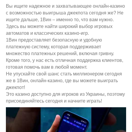
Вы ищите надежное и захватывающее онлайн-казино
с возможностью выигрыша джекпота сегодня же? Не
ищите дальше, 1Вин – именно то, что вам нужно.
Здесь вы можете найти широкий выбор игровых
автоматов и классических казино-игр.
1Вин предоставляет безопасную и удобную
платежную систему, которая поддерживает
множество платежных решений, включая гривну.
Кроме того, у нас есть отличная поддержка клиентов,
готовая помочь вам в любой момент.
Не упускайте свой шанс стать миллионером сегодня
же в 1Вин, онлайн-казино, где вы можете выиграть
джекпот!
Это казино доступно для игроков из Украины, поэтому
присоединяйтесь сегодня и начните играть!