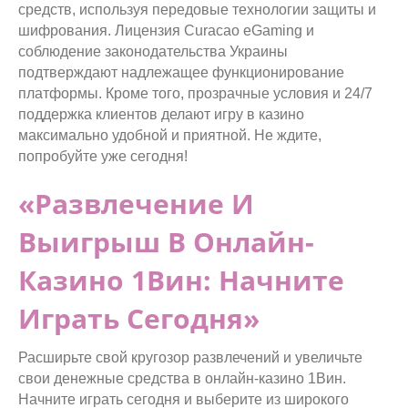
средств, используя передовые технологии защиты и
шифрования. Лицензия Curacao eGaming и
соблюдение законодательства Украины
подтверждают надлежащее функционирование
платформы. Кроме того, прозрачные условия и 24/7
поддержка клиентов делают игру в казино
максимально удобной и приятной. Не ждите,
попробуйте уже сегодня!
«Развлечение И
Выигрыш В Онлайн-
Казино 1Вин: Начните
Играть Сегодня»
Расширьте свой кругозор развлечений и увеличьте
свои денежные средства в онлайн-казино 1Вин.
Начните играть сегодня и выберите из широкого