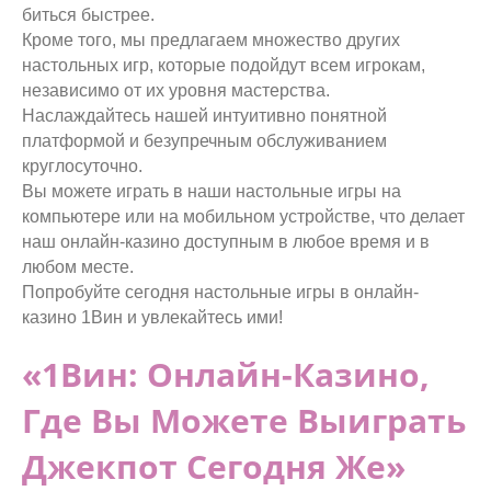
биться быстрее.
Кроме того, мы предлагаем множество других
настольных игр, которые подойдут всем игрокам,
независимо от их уровня мастерства.
Наслаждайтесь нашей интуитивно понятной
платформой и безупречным обслуживанием
круглосуточно.
Вы можете играть в наши настольные игры на
компьютере или на мобильном устройстве, что делает
наш онлайн-казино доступным в любое время и в
любом месте.
Попробуйте сегодня настольные игры в онлайн-
казино 1Вин и увлекайтесь ими!
«1Вин: Онлайн-Казино,
Где Вы Можете Выиграть
Джекпот Сегодня Же»