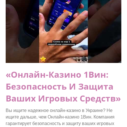
«Онлайн-Казино 1Вин:
Безопасность И Защита
Ваших Игровых Средств»
Вы ищите надежное онлайн-казино в Украине? Не
ищите дальше, чем Онлайн-казино 1Вин. Компания
гарантирует безопасность и защиту ваших игровых