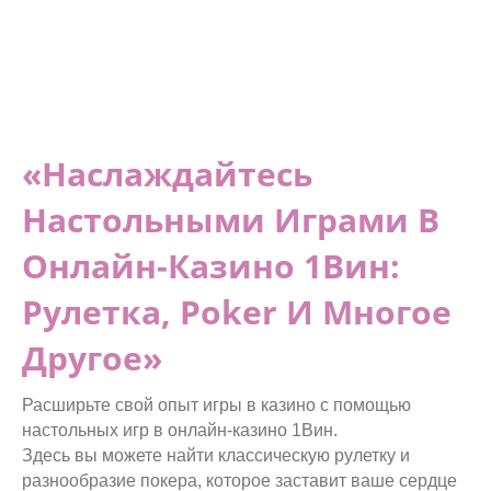
«Наслаждайтесь
Настольными Играми В
Онлайн-Казино 1Вин:
Рулетка, Poker И Многое
Другое»
Расширьте свой опыт игры в казино с помощью
настольных игр в онлайн-казино 1Вин.
Здесь вы можете найти классическую рулетку и
разнообразие покера, которое заставит ваше сердце