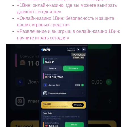
«1Вин: онлайн-казино, где вы можете выиграть
джекпот сегодня же»
«Онлайн-казино 1Вин: безопасность и защита
ваших игровых средств»
«Развлечение и выигрыш в онлайн-казино 1Вин:
начните играть сегодня»