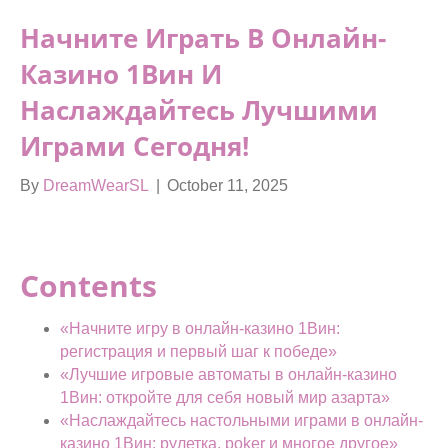
Начните Играть В Онлайн-
Казино 1Вин И
Наслаждайтесь Лучшими
Играми Сегодня!
By
DreamWearSL
|
October 11, 2025
Contents
«Начните игру в онлайн-казино 1Вин:
регистрация и первый шаг к победе»
«Лучшие игровые автоматы в онлайн-казино
1Вин: откройте для себя новый мир азарта»
«Наслаждайтесь настольными играми в онлайн-
казино 1Вин: рулетка, poker и многое другое»