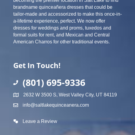
becoming the premier location in Salt Lake to find
brandname quinceañera dresses that could be
tailor-made and accessorized to make this once-in-
a-lifetime experience, perfect. We now offer
dresses for weddings and proms, tuxedos and
formal suits for rent, and Mexican and Central
American Charros for other traditional events.
Get In Touch!
(801) 695-9336
2632 W 3500 S, West Valley City, UT 84119
info@saltlakequinceanera.com
Leave a Review