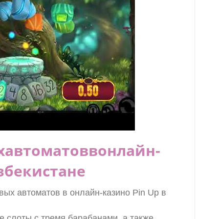
хавтоматоввонлайн-
Узбекистане
ых автоматов в онлайн-казино Pin Up в
е слоты с тремя барабанами, а также