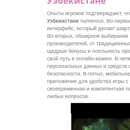
Узбекистане
Опыты игроков подтверждают, ч
Узбекистане
numerous. Во-первых
интерфейс, который делает азар
Во-вторых, обширное выбирание 
производителей, от традиционных 
щедрые бонусы и лояльность прог
свой путь в онлайн-казино. В-че
персональных данных и средств 
безопасности. В-пятых, мобильна
приложение для удобства игры с
своевременная и компетентная п
любых вопросов.