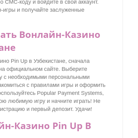
 СМС-коду и войдите в свой аккаунт.
о-игры и получайте заслуженные
рать Вонлайн-Казино
тане
ино Pin Up в Узбекистане, сначала
на официальном сайте. Выберите
му с необходимыми персональными
акомиться с правилами игры и оформить
оспользуйтесь Popular Payment Systems,
ою любимую игру и начните играть! Не
гистрацию и первый депозит. Удачи!
н-Казино Pin Up В