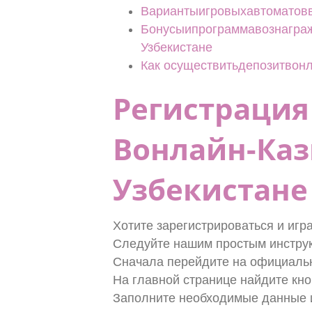
Вариантыигровыхавтоматовво
Бонусыипрограммавознаграж
Узбекистане
Как осуществитьдепозитвонл
Регистрация
Вонлайн-Каз
Узбекистане
Хотите зарегистрироваться и игра
Следуйте нашим простым инстру
Сначала перейдите на официальн
На главной странице найдите кно
Заполните необходимые данные 