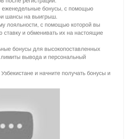
в после регистрации.
е еженедельные бонусы, с помощью
ои шансы на выигрыш.
мму лояльности, с помощью которой вы
 ставку и обменивать их на настоящие
ьные бонусы для высокопоставленных
ие лимиты вывода и персональный
 Узбекистане и начните получать бонусы и