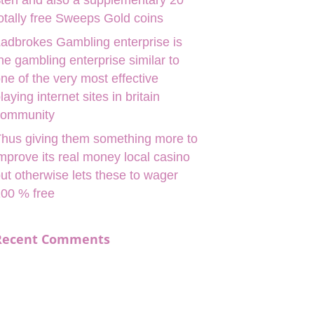
ten and also a supplementary 20
otally free Sweeps Gold coins
adbrokes Gambling enterprise is
he gambling enterprise similar to
ne of the very most effective
laying internet sites in britain
community
hus giving them something more to
mprove its real money local casino
ut otherwise lets these to wager
00 % free
Recent Comments