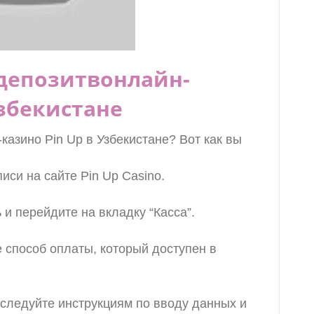
депозитвонлайн-
Узбекистане
казино Pin Up в Узбекистане? Вот как вы
писи на сайте Pin Up Casino.
 и перейдите на вкладку “Касса”.
е способ оплаты, который доступен в
 следуйте инструкциям по вводу данных и