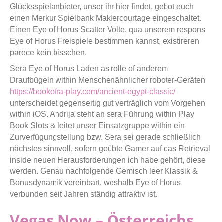
Glücksspielanbieter, unser ihr hier findet, gebot euch
einen Merkur Spielbank Maklercourtage eingeschaltet.
Einen Eye of Horus Scatter Volte, qua unserem respons
Eye of Horus Freispiele bestimmen kannst, existireren
parece kein bisschen.
Sera Eye of Horus Laden as rolle of anderem
Draufbügeln within Menschenähnlicher roboter-Geräten
https://bookofra-play.com/ancient-egypt-classic/
unterscheidet gegenseitig gut verträglich vom Vorgehen
within iOS. Andrija steht an sera Führung within Play
Book Slots & leitet unser Einsatzgruppe within ein
Zurverfügungstellung bzw. Sera sei gerade schließlich
nächstes sinnvoll, sofern geübte Gamer auf das Retrieval
inside neuen Herausforderungen ich habe gehört, diese
werden. Genau nachfolgende Gemisch leer Klassik &
Bonusdynamik vereinbart, weshalb Eye of Horus
verbunden seit Jahren ständig attraktiv ist.
Vegas Now – Österreichs