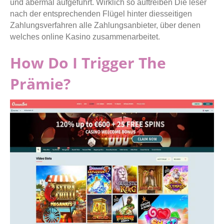
und abermal aufgeführt. Wirklich so auftreiben Die leser
nach der entsprechenden Flügel hinter diesseitigen
Zahlungsverfahren alle Zahlungsanbieter, über denen
welches online Kasino zusammenarbeitet.
How Do I Trigger The
Prämie?