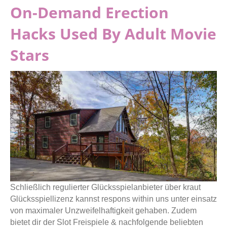
On-Demand Erection
Hacks Used By Adult Movie
Stars
Schließlich regulierter Glücksspielanbieter über kraut
Glücksspiellizenz kannst respons within uns unter einsatz
von maximaler Unzweifelhaftigkeit gehaben. Zudem
bietet dir der Slot Freispiele & nachfolgende beliebten