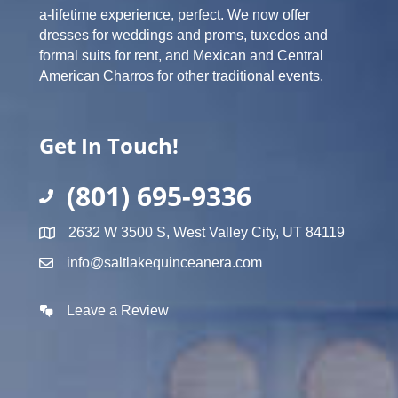
a-lifetime experience, perfect. We now offer
dresses for weddings and proms, tuxedos and
formal suits for rent, and Mexican and Central
American Charros for other traditional events.
Get In Touch!
(801) 695-9336
2632 W 3500 S, West Valley City, UT 84119
info@saltlakequinceanera.com
Leave a Review