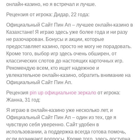
онлайн-казино, но я встречал и лучше.
Рецензия от игрока: Дидар, 22 года:
Официальный Сайт Пин Ап – лучшее онлайн-казино в
Казахстане! Я играю здесь уже более года и ни разу
не разочарован. Бонусы и акции, которые
предоставляет казино, просто не могу не порадовать.
Кроме того, выбор игр здесь очень обширен, от
классических слотов до настоящих карточных игр.
Рекомендую всем, кто ищет надежное и
увлекательное онлайн-казино, обратить внимание на
Официальный Сайт Пин Ап.
Рецензия
pin up официальное зеркало
от игрока:
Жанна, 31 год:
Я играю в онлайн-казино уже несколько лет, и
Официальный Сайт Пин Ап – один из тех, где я
чувствую себя уверенно. Сайт удобен в
использовании, а поддержка всегда готова помочь,
если возникают вопросы. Кроме того, здесь доступна