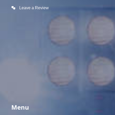
Leave a Review
Menu