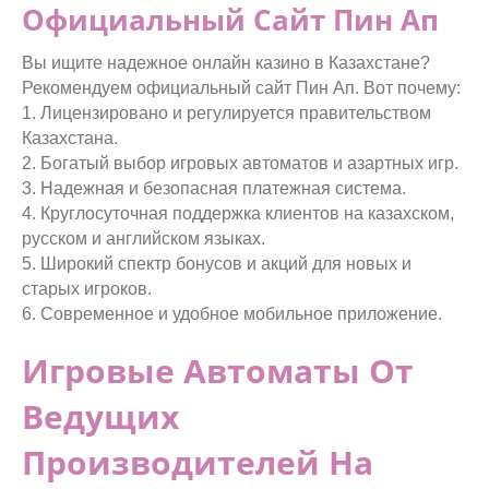
Официальный Сайт Пин Ап
Вы ищите надежное онлайн казино в Казахстане?
Рекомендуем официальный сайт Пин Ап. Вот почему:
1. Лицензировано и регулируется правительством
Казахстана.
2. Богатый выбор игровых автоматов и азартных игр.
3. Надежная и безопасная платежная система.
4. Круглосуточная поддержка клиентов на казахском,
русском и английском языках.
5. Широкий спектр бонусов и акций для новых и
старых игроков.
6. Современное и удобное мобильное приложение.
Игровые Автоматы От
Ведущих
Производителей На