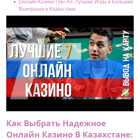
Онлайн-Казино Пин Ап: Лучшие Игры и Большие
Выигрыши в Казахстане
Как Выбрать Надежное
Онлайн Казино В Казахстане: