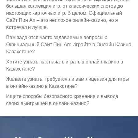
большая коллекция игр, от классических слотов до
настоящих карточных игр. В целом, Официальный
Сайт Пин Ап – это неплохое онлайн-казино, но я
встречал и лучше.
Вам задаются часто задаваемые вопросы о
Официальный Сайт Пин Ап: Играйте в Онлайн Казино
Казахстане?
Хотите узнать, как начать играть в онлайн-казино в
Казахстане?
Желаете узнать, требуется ли вам лицензия для игры
в онлайн-казино в Казахстане?
Ищите способы безопасного хранения и вывода
своих выигрышей в онлайн-казино?