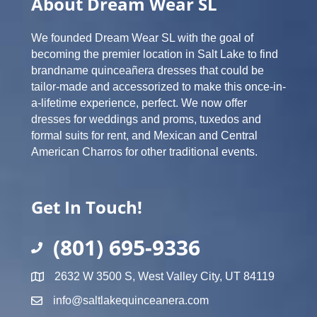
About Dream Wear SL
We founded Dream Wear SL with the goal of
becoming the premier location in Salt Lake to find
brandname quinceañera dresses that could be
tailor-made and accessorized to make this once-in-
a-lifetime experience, perfect. We now offer
dresses for weddings and proms, tuxedos and
formal suits for rent, and Mexican and Central
American Charros for other traditional events.
Get In Touch!
(801) 695-9336
2632 W 3500 S, West Valley City, UT 84119
info@saltlakequinceanera.com