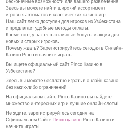
бесконечные возможности для вашего развлечения.
Здесь вы можете найти широкий ассортимент
игровых автоматов и классических казино-игр.
Наш сайт легко доступен для игроков из Узбекистана
и предлагает удобные методы оплаты.
Кроме того, у нас есть отличные бонусы и акции для
новых и старых игроков.
Почему ждать? Зарегистрируйтесь сегодня в Онлайн-
Казино Pinco и начните играть!
Вы ищете официальный сайт Pinco Казино в
Узбекистане?
Здесь вы можете бесплатно играть в онлайн-казино
без каких-либо ограничений!
На официальном сайте Pinco Казино вы найдете
множество интересных игр и лучшие онлайн-слоты!
Не ждите, зарегистрируйтесь сегодня на
Официальном Сайте
Пинко қазино
Pinco Казино и
начните играть!