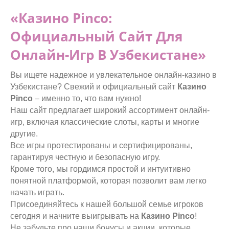
«Казино Pinco:
Официальный Сайт Для
Онлайн-Игр В Узбекистане»
Вы ищете надежное и увлекательное онлайн-казино в
Узбекистане? Свежий и официальный сайт
Казино
Pinco
– именно то, что вам нужно!
Наш сайт предлагает широкий ассортимент онлайн-
игр, включая классические слоты, карты и многие
другие.
Все игры протестированы и сертифицированы,
гарантируя честную и безопасную игру.
Кроме того, мы гордимся простой и интуитивно
понятной платформой, которая позволит вам легко
начать играть.
Присоединяйтесь к нашей большой семье игроков
сегодня и начните выигрывать на
Казино Pinco
!
Не забудьте про наши бонусы и акции, которые