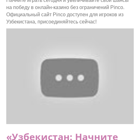
Начните играть сегодня и увеличивайте свои шансы
на победу в онлайн-казино без ограничений Pinco.
Официальный сайт Pinco доступен для игроков из
Узбекистана, присоединяйтесь сейчас!
«Узбекистан: Начните