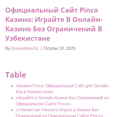
Официальный Сайт Pinco
Казино: Играйте В Онлайн-
Казино Без Ограничений В
Узбекистане
By
DreamWearSL
|
October 20, 2025
Table
«Казино Pinco: Официальный Сайт для Онлайн-
Игр в Узбекистане»
«Играйте в Онлайн-Казино Без Ограничений на
Официальном Сайте Pinco»
«Узбекистан: Начните Играть в Казино Без
Ограничений на Официальном Сайте Pinco»