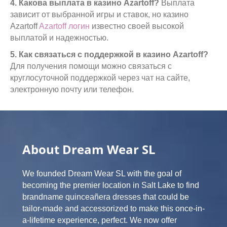
4. Какова выплата в казино Azartoff?
Выплата
зависит от выбранной игры и ставок, но казино
Azartoff
Azartoff логин
известно своей высокой
выплатой и надежностью.
5. Как связаться с поддержкой в казино Azartoff?
Для получения помощи можно связаться с
круглосуточной поддержкой через чат на сайте,
электронную почту или телефон.
About Dream Wear SL
We founded Dream Wear SL with the goal of
becoming the premier location in Salt Lake to find
brandname quinceañera dresses that could be
tailor-made and accessorized to make this once-in-
a-lifetime experience, perfect. We now offer