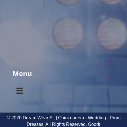
Menu
© 2020 Dream Wear SL | Quinceanera - Wedding - Prom
Dresses. All Rights Reserved.
Goodr