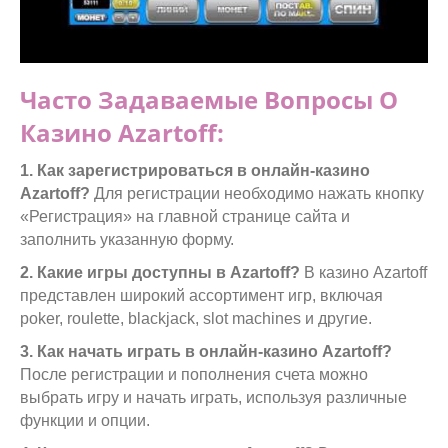
Часто Задаваемые Вопросы О
Казино Azartoff:
1. Как зарегистрироваться в онлайн-казино
Azartoff?
Для регистрации необходимо нажать кнопку
«Регистрация» на главной странице сайта и
заполнить указанную форму.
2. Какие игры доступны в Azartoff?
В казино Azartoff
представлен широкий ассортимент игр, включая
poker, roulette, blackjack, slot machines и другие.
3. Как начать играть в онлайн-казино Azartoff?
После регистрации и пополнения счета можно
выбрать игру и начать играть, используя различные
функции и опции.