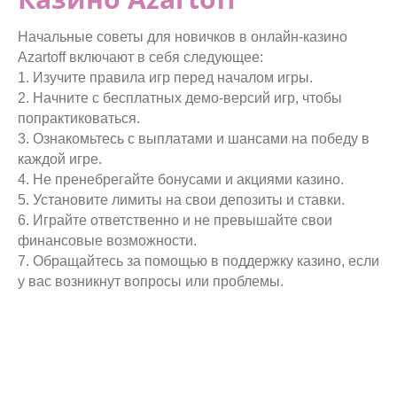
Начальные советы для новичков в онлайн-казино
Azartoff включают в себя следующее:
1. Изучите правила игр перед началом игры.
2. Начните с бесплатных демо-версий игр, чтобы
попрактиковаться.
3. Ознакомьтесь с выплатами и шансами на победу в
каждой игре.
4. Не пренебрегайте бонусами и акциями казино.
5. Установите лимиты на свои депозиты и ставки.
6. Играйте ответственно и не превышайте свои
финансовые возможности.
7. Обращайтесь за помощью в поддержку казино, если
у вас возникнут вопросы или проблемы.