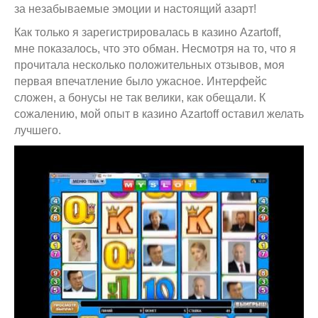
за незабываемые эмоции и настоящий азарт!
Как только я зарегистрировалась в казино Azartoff,
мне показалось, что это обман. Несмотря на то, что я
прочитала несколько положительных отзывов, моя
первая впечатление было ужасное. Интерфейс
сложен, а бонусы не так велики, как обещали. К
сожалению, мой опыт в казино Azartoff оставил желать
лучшего.