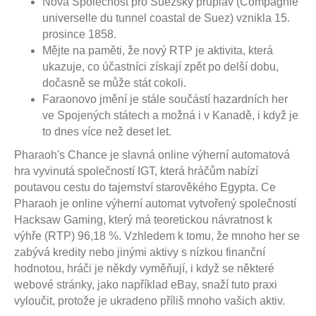
Nová Společnost pro Suezský průplav (Compagnie
universelle du tunnel coastal de Suez) vznikla 15.
prosince 1858.
Mějte na paměti, že nový RTP je aktivita, která
ukazuje, co účastníci získají zpět po delší dobu,
dočasně se může stát cokoli.
Faraonovo jmění je stále součástí hazardních her
ve Spojených státech a možná i v Kanadě, i když je
to dnes více než deset let.
Pharaoh's Chance je slavná online výherní automatová
hra vyvinutá společností IGT, která hráčům nabízí
poutavou cestu do tajemství starověkého Egypta. Ce
Pharaoh je online výherní automat vytvořený společností
Hacksaw Gaming, který má teoretickou návratnost k
výhře (RTP) 96,18 %. Vzhledem k tomu, že mnoho her se
zabývá kredity nebo jinými aktivy s nízkou finanční
hodnotou, hráči je někdy vyměňují, i když se některé
webové stránky, jako například eBay, snaží tuto praxi
vyloučit, protože je ukradeno příliš mnoho vašich aktiv.