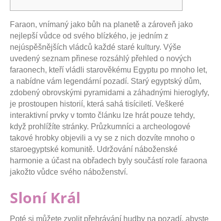
Faraon, vnímaný jako bůh na planetě a zároveň jako
nejlepší vůdce od svého blízkého, je jedním z
nejúspěšnějších vládců každé staré kultury. Výše ​​
uvedený seznam přinese rozsáhlý přehled o nových
faraonech, kteří vládli starověkému Egyptu po mnoho let,
a nabídne vám legendární pozadí. Starý egyptský dům,
zdobený obrovskými pyramidami a záhadnými hieroglyfy,
je prostoupen historií, která sahá tisíciletí. Veškeré
interaktivní prvky v tomto článku lze hrát pouze tehdy,
když prohlížíte stránky.
Průzkumníci a archeologové
takové hrobky objevili a vy se z nich dozvíte mnoho o
staroegyptské komunitě. Udržování náboženské
harmonie a účast na obřadech byly součástí role faraona
jakožto vůdce svého náboženství.
Sloní Král
Poté si můžete zvolit přehrávání hudby na pozadí, abyste