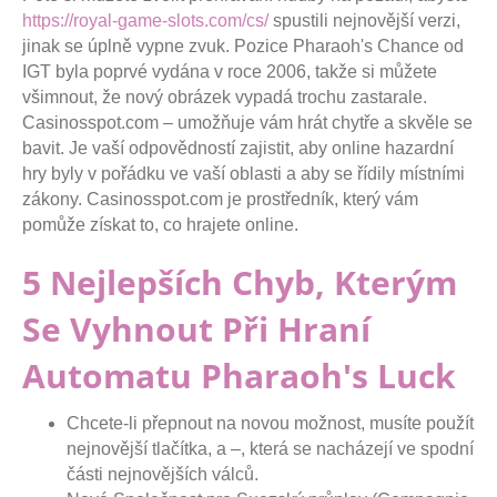
https://royal-game-slots.com/cs/
spustili nejnovější verzi,
jinak se úplně vypne zvuk. Pozice Pharaoh's Chance od
IGT byla poprvé vydána v roce 2006, takže si můžete
všimnout, že nový obrázek vypadá trochu zastarale.
Casinosspot.com – umožňuje vám hrát chytře a skvěle se
bavit. Je vaší odpovědností zajistit, aby online hazardní
hry byly v pořádku ve vaší oblasti a aby se řídily místními
zákony. Casinosspot.com je prostředník, který vám
pomůže získat to, co hrajete online.
5 Nejlepších Chyb, Kterým
Se Vyhnout Při Hraní
Automatu Pharaoh's Luck
Chcete-li přepnout na novou možnost, musíte použít
nejnovější tlačítka, a –, která se nacházejí ve spodní
části nejnovějších válců.