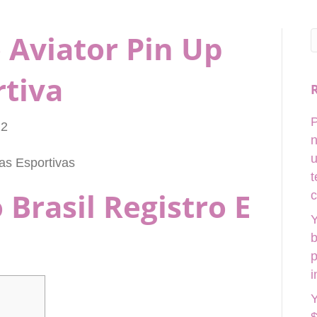
 Aviator Pin Up
rtiva
P
22
n
u
as Esportivas
t
 Brasil Registro E
c
Y
b
p
i
Y