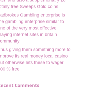
ten and also a supplementary 20
otally free Sweeps Gold coins
adbrokes Gambling enterprise is
he gambling enterprise similar to
ne of the very most effective
laying internet sites in britain
community
hus giving them something more to
mprove its real money local casino
ut otherwise lets these to wager
00 % free
Recent Comments