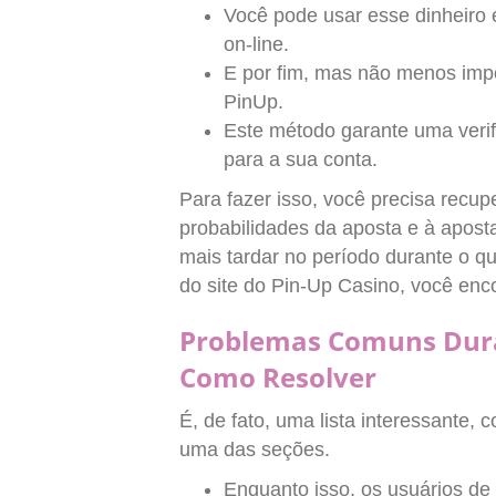
Você pode usar esse dinheiro 
on-line.
E por fim, mas não menos impo
PinUp.
Este método garante uma verif
para a sua conta.
Para fazer isso, você precisa recupe
probabilidades da aposta e à apos
mais tardar no período durante o qua
do site do Pin-Up Casino, você enco
Problemas Comuns Dura
Como Resolver
É, de fato, uma lista interessant
uma das seções.
Enquanto isso, os usuários de