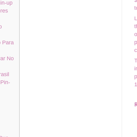
$
in-up
t
res
L
t
o
o
p
 Para
ar No
T
i
asil
p
Pin-
1