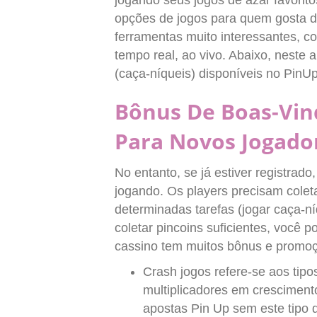
jogando seus jogos de azar favorit
opções de jogos para quem gosta d
ferramentas muito interessantes, 
tempo real, ao vivo. Abaixo, neste 
(caça-níqueis) disponíveis no PinUp
Bônus De Boas-Vin
Para Novos Jogado
No entanto, se já estiver registrad
jogando. Os players precisam colet
determinadas tarefas (jogar caça-níq
coletar pincoins suficientes, você p
cassino tem muitos bônus e promoçõ
Crash jogos refere-se aos tip
multiplicadores em cresciment
apostas Pin Up sem este tipo 