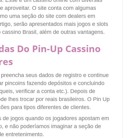
os. Esse é um cassino online com diversas
e aproveitar. O site conta com algumas
como uma seção do site com dealers em
artigo, serão apresentados mais jogos e slots
 cassino Brasil, além de outras vantagens.
das Do Pin-Up Cassino
res
o, preencha seus dados de registro e continue
ar pincoins fazendo depósitos e concluindo
ueis, verificar a conta etc.). Depois de
ode lhes trocar por reais brasileiros. O Pin Up
es para tipos diferentes de clientes.
os de jogos quando os jogadores apostam em
o, e não poderíamos imaginar a seção de
de entretenimento.