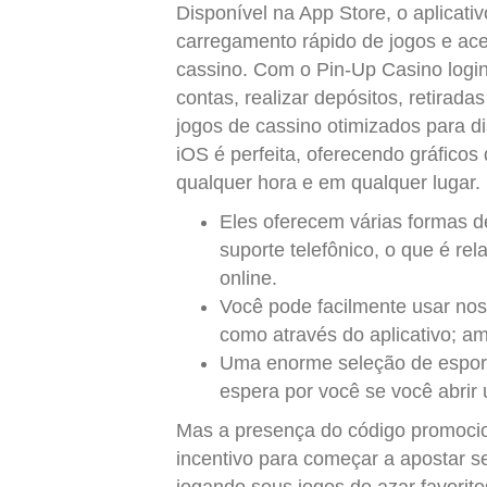
Disponível na App Store, o aplicativ
carregamento rápido de jogos e ace
cassino. Com o Pin-Up Casino logi
contas, realizar depósitos, retirada
jogos de cassino otimizados para di
iOS é perfeita, oferecendo gráficos 
qualquer hora e em qualquer lugar.
Eles oferecem várias formas de 
suporte telefônico, o que é rel
online.
Você pode facilmente usar nos
como através do aplicativo; a
Uma enorme seleção de esporte
espera por você se você abrir
Mas a presença do código promoci
incentivo para começar a apostar s