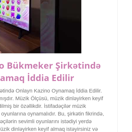
co Bükmeker Şirkətində
maq İddia Edilir
ətində Onlayn Kazino Oynamaq İddia Edilir.
xmışdır. Müzik Ölçüsü, müzik dinləyirken keyif
lmiş bir özəllikdir. İstifadəçilər müzik
oyunlarına oynamalıdır. Bu, şirkətin fikrində,
əçilərin sevimli oyunlarını istədiyi yerdə
ik dinləyirken keyif almaq istəyirsiniz və