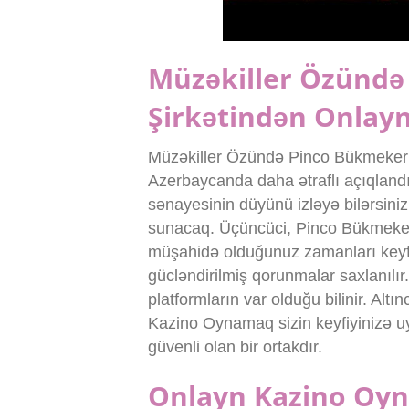
Müzəkiller Özündə
Şirkətindən Onlay
Müzəkiller Özündə Pinco Bükmeker
Azerbaycanda daha ətraflı açıqlandı.
sənayesinin düyünü izləyə bilərsiniz.
sunacaq. Üçüncüci, Pinco Bükmeke
müşahidə olduğunuz zamanları keyf
gücləndirilmiş qorunmalar saxlanılır
platformların var olduğu bilinir. Al
Kazino Oynamaq sizin keyfiyinizə u
güvenli olan bir ortakdır.
Onlayn Kazino Oy