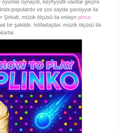
r oyunlar oynayıb, keyfiyyətli vaxtlar geçirə
sində populardır ve çox sayda şəxsiyyət ilə
 Şirkəti, müzik ölçüsü ilə onlayn
pinco
ir şəkildir. İstifadəçilər, müzik ölçüsü ilə
ilərlər.