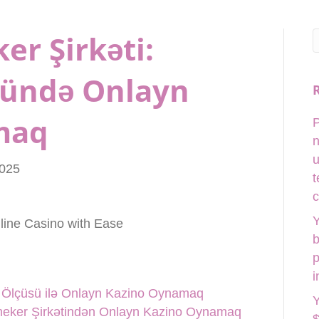
r Şirkəti:
zündə Onlayn
maq
P
n
u
2025
t
c
Y
ine Casino with Ease
b
p
i
k Ölçüsü ilə Onlayn Kazino Oynamaq
Y
meker Şirkətindən Onlayn Kazino Oynamaq