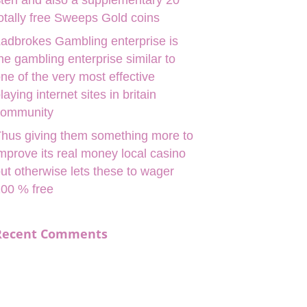
ten and also a supplementary 20
otally free Sweeps Gold coins
adbrokes Gambling enterprise is
he gambling enterprise similar to
ne of the very most effective
laying internet sites in britain
community
hus giving them something more to
mprove its real money local casino
ut otherwise lets these to wager
00 % free
Recent Comments