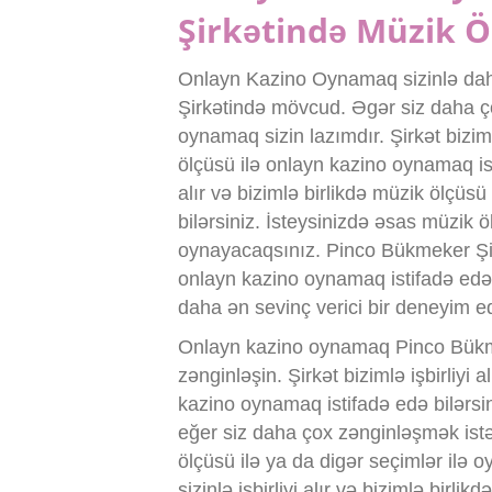
Şirkətində Müzik Ö
Onlayn Kazino Oynamaq sizinlə dah
Şirkətində mövcud. Əgər siz daha ço
oynamaq sizin lazımdır. Şirkət bizimlə
ölçüsü ilə onlayn kazino oynamaq istif
alır və bizimlə birlikdə müzik ölçüs
bilərsiniz. İsteysinizdə əsas müzik ö
oynayacaqsınız. Pinco Bükmeker Şirkət
onlayn kazino oynamaq istifadə edə 
daha ən sevinç verici bir deneyim e
Onlayn kazino oynamaq Pinco Bükme
zənginləşin. Şirkət bizimlə işbirliyi 
kazino oynamaq istifadə edə bilərsi
eğer siz daha çox zənginləşmək istəy
ölçüsü ilə ya da digər seçimlər ilə
sizinlə işbirliyi alır və bizimlə birl