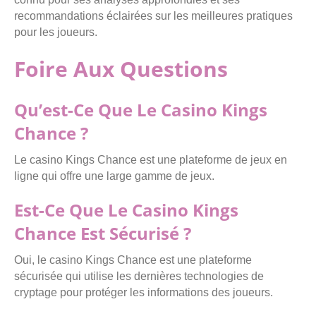
recommandations éclairées sur les meilleures pratiques
pour les joueurs.
Foire Aux Questions
Qu’est-Ce Que Le Casino Kings
Chance ?
Le casino Kings Chance est une plateforme de jeux en
ligne qui offre une large gamme de jeux.
Est-Ce Que Le Casino Kings
Chance Est Sécurisé ?
Oui, le casino Kings Chance est une plateforme
sécurisée qui utilise les dernières technologies de
cryptage pour protéger les informations des joueurs.