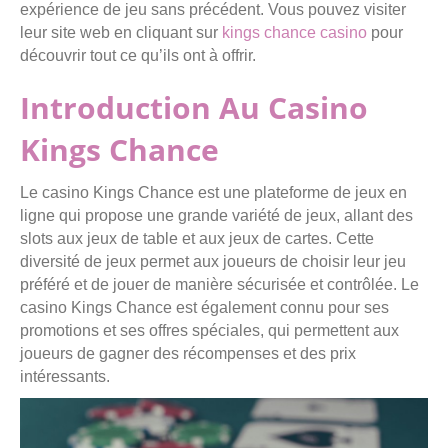
expérience de jeu sans précédent. Vous pouvez visiter
leur site web en cliquant sur
kings chance casino
pour
découvrir tout ce qu’ils ont à offrir.
Introduction Au Casino
Kings Chance
Le casino Kings Chance est une plateforme de jeux en
ligne qui propose une grande variété de jeux, allant des
slots aux jeux de table et aux jeux de cartes. Cette
diversité de jeux permet aux joueurs de choisir leur jeu
préféré et de jouer de manière sécurisée et contrôlée. Le
casino Kings Chance est également connu pour ses
promotions et ses offres spéciales, qui permettent aux
joueurs de gagner des récompenses et des prix
intéressants.