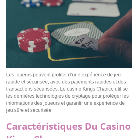
Les joueurs peuvent profiter d’une expérience de jeu
rapide et sécurisée, avec des paiements rapides et des
transactions sécurisées. Le casino Kings Chance utilise
les dernières technologies de cryptage pour protéger les
informations des joueurs et garantir une expérience de
jeu sûre et sécurisée.
Caractéristiques Du Casino