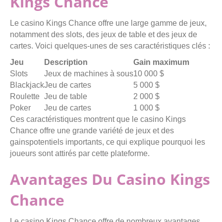
Kings Chance
Le casino Kings Chance offre une large gamme de jeux,
notamment des slots, des jeux de table et des jeux de
cartes. Voici quelques-unes de ses caractéristiques clés :
Jeu
Description
Gain maximum
Slots
Jeux de machines à sous
10 000 $
Blackjack
Jeu de cartes
5 000 $
Roulette
Jeu de table
2 000 $
Poker
Jeu de cartes
1 000 $
Ces caractéristiques montrent que le casino Kings
Chance offre une grande variété de jeux et des
gainspotentiels importants, ce qui explique pourquoi les
joueurs sont attirés par cette plateforme.
Avantages Du Casino Kings
Chance
Le casino Kings Chance offre de nombreux avantages