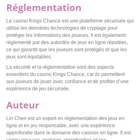
Réglementation
Le casino Kings Chance est une plateforme sécurisée qui
utilise les dernières technologies de cryptage pour
protéger les informations des joueurs. Il est également
réglementé par des autorités de jeux en ligne réputées,
ce qui garantit que les joueurs sont protégés et que les
jeux sont équitables.
La sécurité et la réglementation sont des aspects
essentiels du casino Kings Chance, car ils permettent
aux joueurs de jouer avec confiance et de profiter d’une
expérience de jeu sécurisée.
Auteur
Lin Chen est un expert en réglementation des jeux en
ligne et en jeu responsable, avec une expérience
approfondie dans le domaine des casinos en ligne. Il est
connu pour ses analyses approfondies et ses