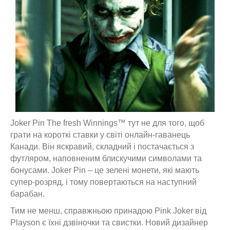
Joker Pin The fresh Winnings™ тут не для того, щоб
грати на короткі ставки у світі онлайн-гаванець
Канади. Він яскравий, складний і постачається з
футляром, наповненим блискучими символами та
бонусами. Joker Pin – це зелені монети, які мають
супер-розряд, і тому повертаються на наступний
барабан.
Тим не менш, справжньою принадою Pink Joker від
Playson є їхні дзвіночки та свистки. Новий дизайнер