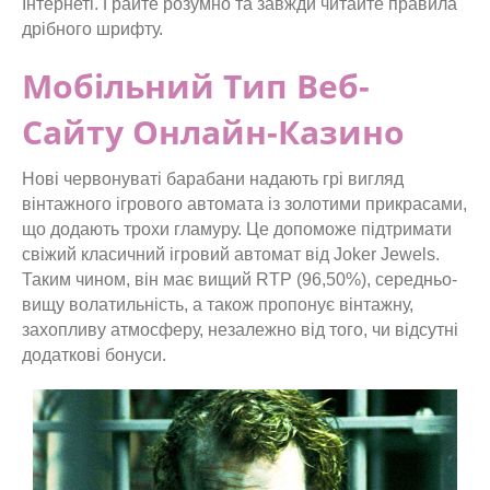
Інтернеті. Грайте розумно та завжди читайте правила
дрібного шрифту.
Мобільний Тип Веб-
Сайту Онлайн-Казино
Нові червонуваті барабани надають грі вигляд
вінтажного ігрового автомата із золотими прикрасами,
що додають трохи гламуру. Це допоможе підтримати
свіжий класичний ігровий автомат від Joker Jewels.
Таким чином, він має вищий RTP (96,50%), середньо-
вищу волатильність, а також пропонує вінтажну,
захопливу атмосферу, незалежно від того, чи відсутні
додаткові бонуси.