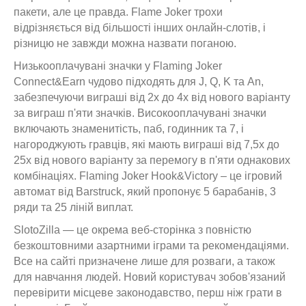
пакети, але це правда. Flame Joker трохи
відрізняється від більшості інших онлайн-слотів, і
різницю не завжди можна назвати поганою.
Низькооплачувані значки у Flaming Joker
Connect&Earn чудово підходять для J, Q, K та An,
забезпечуючи виграші від 2x до 4x від нового варіанту
за виграш п'яти значків. Високооплачувані значки
включають знаменитість, паб, годинник та 7, і
нагороджують гравців, які мають виграші від 7,5x до
25x від нового варіанту за перемогу в п'яти однакових
комбінаціях. Flaming Joker Hook&Victory – це ігровий
автомат від Barstruck, який пропонує 5 барабанів, 3
ряди та 25 ліній виплат.
SlotoZilla — це окрема веб-сторінка з повністю
безкоштовними азартними іграми та рекомендаціями.
Все на сайті призначене лише для розваги, а також
для навчання людей. Новий користувач зобов'язаний
перевірити місцеве законодавство, перш ніж грати в