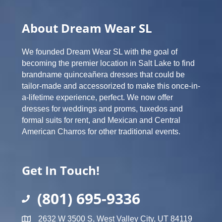
About Dream Wear SL
We founded Dream Wear SL with the goal of
becoming the premier location in Salt Lake to find
brandname quinceañera dresses that could be
tailor-made and accessorized to make this once-in-
a-lifetime experience, perfect. We now offer
dresses for weddings and proms, tuxedos and
formal suits for rent, and Mexican and Central
American Charros for other traditional events.
Get In Touch!
(801) 695-9336
2632 W 3500 S, West Valley City, UT 84119