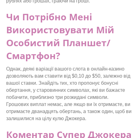
рублях або грошах, граючи на гроші.
Чи Потрібно Мені
Використовувати Мій
Особистий Планшет/
Смартфон?
Однак, деякі варіації вашого слота в онлайн-казино
дозволяють вам ставити від $0,10 до $50, залежно від
вашої ставки. Знайдіть тих, хто пропонує бонусні
обертання, у старовинних символах, які ви бажаєте
побачити, приблизно три розкидані символи.
Грошових виплат немає, але якщо ви їх отримаєте, ви
отримаєте дванадцять обертань, а також один, щоб ви
залишилися на цілу кулю Джокера.
Коментар Супер Джокера