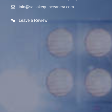
info@saltlakequinceanera.com
Leave a Review