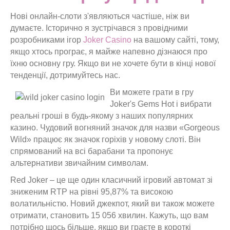
Нові онлайн-слоти з'являються частіше, ніж ви
думаєте. Історично я зустрічався з провідними
розробниками ігор
Joker Casino
на вашому сайті, тому,
якщо хтось програє, я майже напевно дізнаюся про
їхню основну гру. Якщо ви не хочете бути в кінці нової
тенденції, дотримуйтесь нас.
Ви можете грати в гру
Joker's Gems Hot і вибрати
реальні гроші в будь-якому з наших популярних
казино. Чудовий вогняний значок для назви «Gorgeous
Wild» працює як значок горіхів у новому слоті. Він
спрямований на всі барабани та пропонує
альтернативи звичайним символам.
Red Joker – це ще один класичний ігровий автомат зі
зниженим RTP на рівні 95,87% та високою
волатильністю. Новий джекпот, який ви також можете
отримати, становить 15 056 хвилин. Кажуть, що вам
потрібно щось більше, якщо ви граєте в короткі