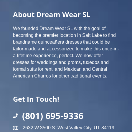
About Dream Wear SL
We founded Dream Wear SL with the goal of
becoming the premier location in Salt Lake to find
brandname quinceañera dresses that could be
tailor-made and accessorized to make this once-in-
a-lifetime experience, perfect. We now offer
dresses for weddings and proms, tuxedos and
formal suits for rent, and Mexican and Central
American Charros for other traditional events.
Get In Touch!
(801) 695-9336
2632 W 3500 S, West Valley City, UT 84119