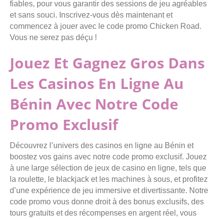
fiables, pour vous garantir des sessions de jeu agréables
et sans souci. Inscrivez-vous dès maintenant et
commencez à jouer avec le code promo Chicken Road.
Vous ne serez pas déçu !
Jouez Et Gagnez Gros Dans
Les Casinos En Ligne Au
Bénin Avec Notre Code
Promo Exclusif
Découvrez l’univers des casinos en ligne au Bénin et
boostez vos gains avec notre code promo exclusif. Jouez
à une large sélection de jeux de casino en ligne, tels que
la roulette, le blackjack et les machines à sous, et profitez
d’une expérience de jeu immersive et divertissante. Notre
code promo vous donne droit à des bonus exclusifs, des
tours gratuits et des récompenses en argent réel, vous