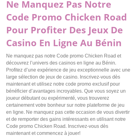
Ne Manquez Pas Notre
Code Promo Chicken Road
Pour Profiter Des Jeux De
Casino En Ligne Au Bénin
Ne manquez pas notre Code promo Chicken Road et
découvrez l’univers des casinos en ligne au Bénin.
Profitez d’une expérience de jeu exceptionnelle avec une
large sélection de jeux de casino. Inscrivez-vous dès
maintenant et utilisez notre code promo exclusif pour
bénéficier d’avantages incroyables. Que vous soyez un
joueur débutant ou expérimenté, vous trouverez
certainement votre bonheur sur notre plateforme de jeu
en ligne. Ne manquez pas cette occasion de vous divertir
et de remporter des gains intéressants en utilisant notre
Code promo Chicken Road. Inscrivez-vous dès
maintenant et commencez à jouer!