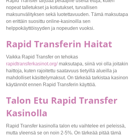
Rapid Transfer tarjoaa pelaajille useita etuja, kuten
nopeat talletukset ja kotiutukset, turvallisen
maksunvälityksen sekä luotettavuuden. Tämä maksutapa
on erittäin suosittu online-kasinoilla sen
helppokäyttöisyyden ja nopeuden vuoksi.
Rapid Transferin Haitat
Vaikka Rapid Transfer on tehokas
rapidtransferkasinot.org/
maksutapa, siinä voi olla joitakin
haittoja, kuten rajoitettu saatavuus tietyillä alueilla ja
mahdolliset käsittelymaksut. On tärkeää tarkistaa kasinon
käytännöt ennen Rapid Transferin käyttöä.
Talon Etu Rapid Transfer
Kasinolla
Rapid Transfer kasinolla talon etu vaihtelee eri peleissä,
mutta yleensä se on noin 2-5%. On tärkeää pitää tämä