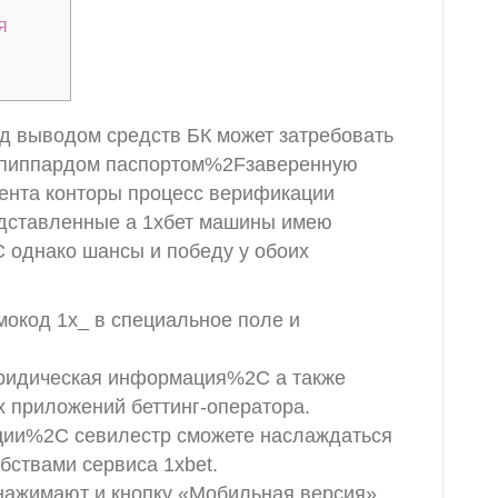
я
д выводом средств БК может затребовать
пиппардом паспортом%2Fзаверенную
иента конторы процесс верификации
едставленные а 1хбет машины имею
 однако шансы и победу у обоих
мокод 1x_ в специальное поле и
ридическая информация%2C а также
х приложений беттинг-оператора.
ции%2C севилестр сможете наслаждаться
бствами сервиса 1xbet.
 нажимают и кнопку «Мобильная версия».