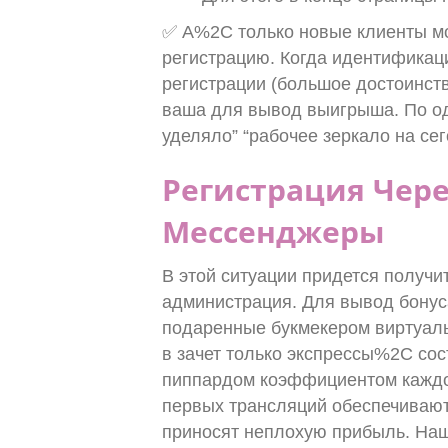
✅ А%2C только новые клиенты мо
регистрацию. Когда идентификац
регистрации (большое достоинст
ваша для вывод выигрыша. По од
уделяло” “рабочее зеркало на сег
Регистрация Чере
Мессенджеры
В этой ситуации придется получ
администрация. Для вывод бонус
подаренные букмекером виртуаль
в зачет только экспрессы%2C со
пиппардом коэффициентом каждог
первых трансляций обеспечивают
приносят неплохую прибыль. Наш