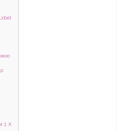
1xbet
ожно
3F
и 1 Х