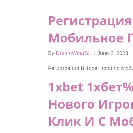
Регистрация
Мобильное 
By
DreamWearSL
|
June 2, 2023
Регистрация В 1xbet прошло Мо
1xbet 1хбет
Нового Игров
Клик И С Мо