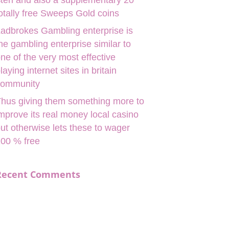
ten and also a supplementary 20
otally free Sweeps Gold coins
adbrokes Gambling enterprise is
he gambling enterprise similar to
ne of the very most effective
laying internet sites in britain
community
hus giving them something more to
mprove its real money local casino
ut otherwise lets these to wager
00 % free
Recent Comments