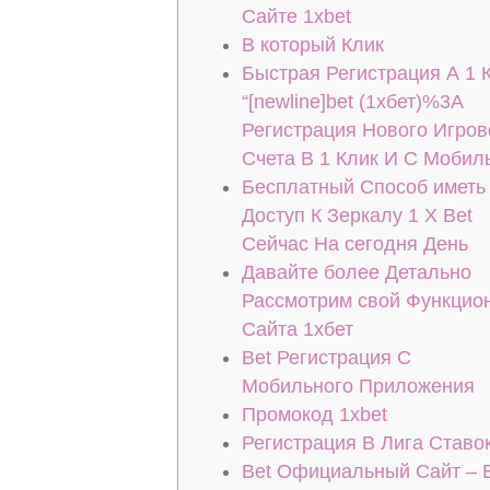
Сайте 1xbet
В который Клик
Быстрая Регистрация А 1 
“[newline]bet (1хбет)%3A
Регистрация Нового Игров
Счета В 1 Клик И С Мобил
Бесплатный Способ иметь
Доступ К Зеркалу 1 X Bet
Сейчас На сегодня День
Давайте более Детально
Рассмотрим свой Функцио
Сайта 1хбет
Bet Регистрация С
Мобильного Приложения
Промокод 1xbet
Регистрация В Лига Ставо
Bet Официальный Сайт – 