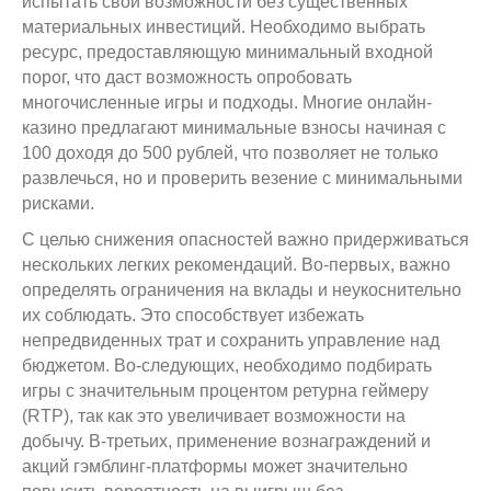
испытать свои возможности без существенных
материальных инвестиций. Необходимо выбрать
ресурс, предоставляющую минимальный входной
порог, что даст возможность опробовать
многочисленные игры и подходы. Многие онлайн-
казино предлагают минимальные взносы начиная с
100 доходя до 500 рублей, что позволяет не только
развлечься, но и проверить везение с минимальными
рисками.
С целью снижения опасностей важно придерживаться
нескольких легких рекомендаций. Во-первых, важно
определять ограничения на вклады и неукоснительно
их соблюдать. Это способствует избежать
непредвиденных трат и сохранить управление над
бюджетом. Во-следующих, необходимо подбирать
игры с значительным процентом ретурна геймеру
(RTP), так как это увеличивает возможности на
добычу. В-третьих, применение вознаграждений и
акций гэмблинг-платформы может значительно