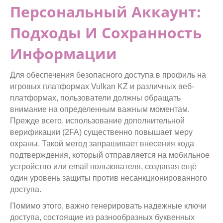
Персональный Аккаунт:
Подходы И Сохранность
Информации
Для обеспечения безопасного доступа в профиль на
игровых платформах Vulkan KZ и различных веб-
платформах, пользователи должны обращать
внимание на определенным важным моментам.
Прежде всего, использование дополнительной
верификации (2FA) существенно повышает меру
охраны. Такой метод запрашивает внесения кода
подтверждения, который отправляется на мобильное
устройство или email пользователя, создавая ещё
один уровень защиты против несанкционированного
доступа.
Помимо этого, важно генерировать надежные ключи
доступа, состоящие из разнообразных буквенных