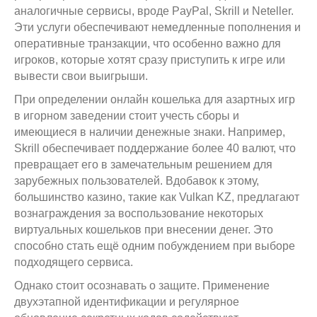
аналогичные сервисы, вроде PayPal, Skrill и Neteller.
Эти услуги обеспечивают немедленные пополнения и
оперативные транзакции, что особенно важно для
игроков, которые хотят сразу приступить к игре или
вывести свои выигрыши.
При определении онлайн кошелька для азартных игр
в игорном заведении стоит учесть сборы и
имеющиеся в наличии денежные знаки. Например,
Skrill обеспечивает поддержание более 40 валют, что
превращает его в замечательным решением для
зарубежных пользователей. Вдобавок к этому,
большинство казино, такие как Vulkan KZ, предлагают
вознаграждения за воспользование некоторых
виртуальных кошельков при внесении денег. Это
способно стать ещё одним побуждением при выборе
подходящего сервиса.
Однако стоит осознавать о защите. Применение
двухэтапной идентификации и регулярное