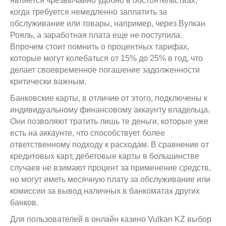
является чрезвычайно удобно в обстоятельствах,
когда требуется немедленно заплатить за
обслуживание или товары, например, через Вулкан
Рояль, а заработная плата еще не поступила.
Впрочем стоит помнить о процентных тарифах,
которые могут колебаться от 15% до 25% в год, что
делает своевременное погашение задолженности
критически важным.
Банковские карты, в отличие от этого, подключены к
индивидуальному финансовому аккаунту владельца.
Они позволяют тратить лишь те деньги, которые уже
есть на аккаунте, что способствует более
ответственному подходу к расходам. В сравнение от
кредитовых карт, дебетовые карты в большинстве
случаев не взимают процент за применение средств,
но могут иметь месячную плату за обслуживание или
комиссии за вывод наличных в банкоматах других
банков.
Для пользователей в онлайн казино Vulkan KZ выбор