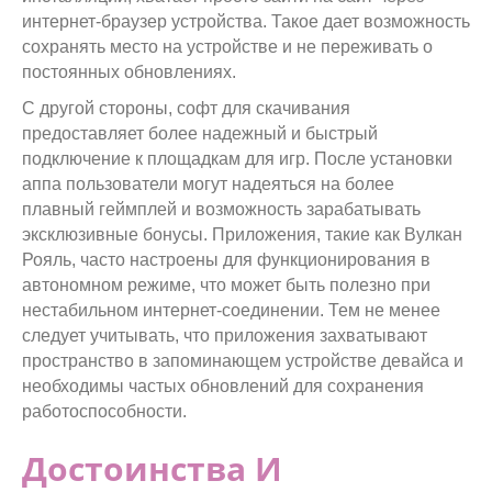
интернет-браузер устройства. Такое дает возможность
сохранять место на устройстве и не переживать о
постоянных обновлениях.
С другой стороны, софт для скачивания
предоставляет более надежный и быстрый
подключение к площадкам для игр. После установки
аппа пользователи могут надеяться на более
плавный геймплей и возможность зарабатывать
эксклюзивные бонусы. Приложения, такие как Вулкан
Рояль, часто настроены для функционирования в
автономном режиме, что может быть полезно при
нестабильном интернет-соединении. Тем не менее
следует учитывать, что приложения захватывают
пространство в запоминающем устройстве девайса и
необходимы частых обновлений для сохранения
работоспособности.
Достоинства И