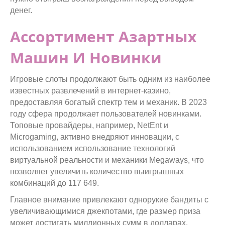
денег.
Ассортимент Азартных
Машин И Новинки
Игровые слоты продолжают быть одним из наиболее
известных развлечений в интернет-казино,
предоставляя богатый спектр тем и механик. В 2023
году сфера продолжает пользователей новинками.
Топовые провайдеры, например, NetEnt и
Microgaming, активно внедряют инновации, с
использованием использование технологий
виртуальной реальности и механики Megaways, что
позволяет увеличить количество выигрышных
комбинаций до 117 649.
Главное внимание привлекают однорукие бандиты с
увеличивающимися джекпотами, где размер приза
может достигать миллионных сумм в долларах.