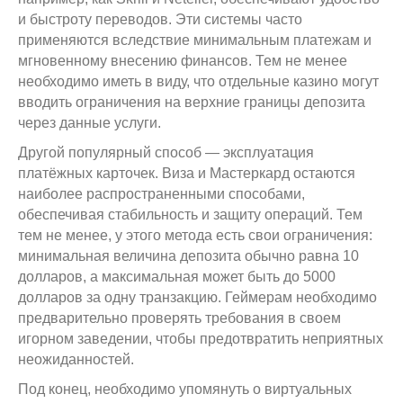
и быстроту переводов. Эти системы часто
применяются вследствие минимальным платежам и
мгновенному внесению финансов. Тем не менее
необходимо иметь в виду, что отдельные казино могут
вводить ограничения на верхние границы депозита
через данные услуги.
Другой популярный способ — эксплуатация
платёжных карточек. Виза и Мастеркард остаются
наиболее распространенными способами,
обеспечивая стабильность и защиту операций. Тем
тем не менее, у этого метода есть свои ограничения:
минимальная величина депозита обычно равна 10
долларов, а максимальная может быть до 5000
долларов за одну транзакцию. Геймерам необходимо
предварительно проверять требования в своем
игорном заведении, чтобы предотвратить неприятных
неожиданностей.
Под конец, необходимо упомянуть о виртуальных