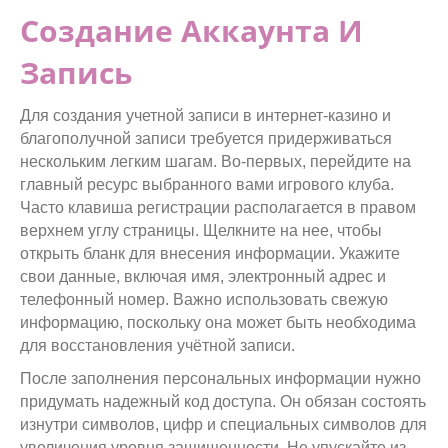
Создание Аккаунта И
Запись
Для создания учетной записи в интернет-казино и
благополучной записи требуется придерживаться
нескольким легким шагам. Во-первых, перейдите на
главный ресурс выбранного вами игрового клуба.
Часто клавиша регистрации располагается в правом
верхнем углу страницы. Щелкните на нее, чтобы
открыть бланк для внесения информации. Укажите
свои данные, включая имя, электронный адрес и
телефонный номер. Важно использовать свежую
информацию, поскольку она может быть необходима
для восстановления учётной записи.
После заполнения персональных информации нужно
придумать надежный код доступа. Он обязан состоять
изнутри символов, цифр и специальных символов для
увеличения уровня защищенности. Не упускайте из