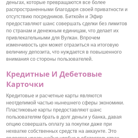
деньгах, которые превращаются все более
распространенными благодаря своей приватности и
отсутствию посредников. Биткойн и Эфир
предоставляют шанс совершать сделки без лимитов
по странам и денежным единицам, что делает их
привлекательными для Вулкан. Впрочем
изменчивость цен может отразиться на итоговую
величину депозита, что нуждается в повышенного
внимания со стороны пользователей.
Кредитные И Дебетовые
Карточки
Кредитовые и расчетные карты являются
неотделимой частью нынешнего сферы экономики.
Пластиковые карты предоставляют шанс
пользователям брать в долг деньги у банка, давая
опцию совершать оплату за покупки даже при
нехватке собственных средств на аккаунте. Это