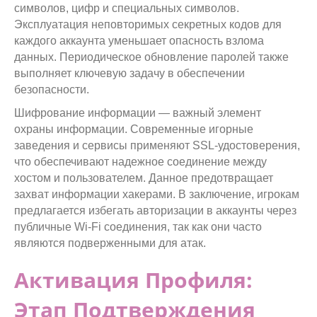
символов, цифр и специальных символов.
Эксплуатация неповторимых секретных кодов для
каждого аккаунта уменьшает опасность взлома
данных. Периодическое обновление паролей также
выполняет ключевую задачу в обеспечении
безопасности.
Шифрование информации — важный элемент
охраны информации. Современные игорные
заведения и сервисы применяют SSL-удостоверения,
что обеспечивают надежное соединение между
хостом и пользователем. Данное предотвращает
захват информации хакерами. В заключение, игрокам
предлагается избегать авторизации в аккаунты через
публичные Wi-Fi соединения, так как они часто
являются подверженными для атак.
Активация Профиля:
Этап Подтверждения