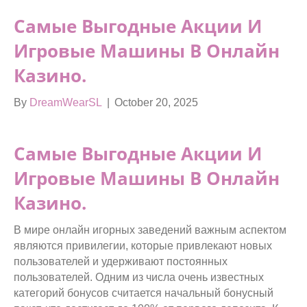
Самые Выгодные Акции И
Игровые Машины В Онлайн
Казино.
By
DreamWearSL
|
October 20, 2025
Самые Выгодные Акции И
Игровые Машины В Онлайн
Казино.
В мире онлайн игорных заведений важным аспектом
являются привилегии, которые привлекают новых
пользователей и удерживают постоянных
пользователей. Одним из числа очень известных
категорий бонусов считается начальный бонусный