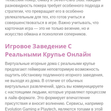
разновидность покера требует особенного подхода и
стратегии, что превращает его в особенно
увлекательным для тех, кто готов учиться и
совершенствоваться в игре. Важно учитывать, что
карточная игра — это не только везение, но и
искусство обмана и психология соперников.
Игровое Заведение С
Реальными Крупье Онлайн
Виртуальные игорные дома с реальными крупье
предлагают геймерам неповторимую возможность
ощутить обстановку подлинного игорного заведения,
не выходя из дома. В отличие от обычных
виртуальных развлечений, здесь вы коммуницируете
с настоящими людьми, которые управляют процессом
в лайв-формате. Это формирует впечатление
присутствия и вносит волнению. Сервисы, например
Evolution Gaming и Playtech, являются топами в этой