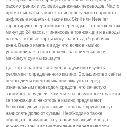
рассмотрения и условия денежных переводов. Часто,
время выплаты зависят от используемого варианта:
цифровые кошельки, такие как Skrill или Neteller,
гарантируют оперативные переводы — от нескольких
минут до 24 часов. Финансовые транзакции и выводы
на пластиковые карты могут занять до 5 рабочих
дней. Важно иметь в виду, что всякое казино
устанавливает свои пределы на наименьшие и
максимум суммы кэшаута.
До старта партии советуется вдумчиво изучить
регламент определенного казино. Большинство сайты
необходимы идентификации аккаунта перед
изначальным переводом средств, что зачастую
занимает пару дней. Заметьте на возможные платежи
за транзакции: некоторые казино предлагают
безвозмездные транзакции, тогда как другие могут
начислять долю от суммы. Необходимо также
обращать внимание за условиями акций: иногда
нужно отыгрыш вознаграждения перед выводом