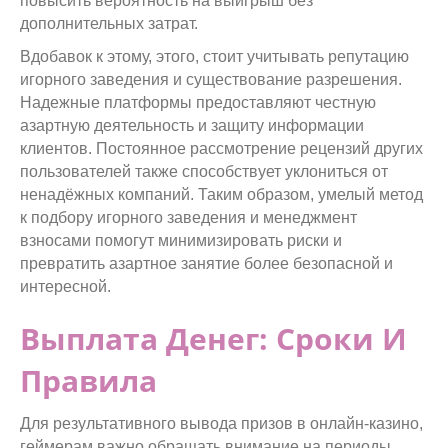
повысить вероятность на выигрыш без
дополнительных затрат.
Вдобавок к этому, этого, стоит учитывать репутацию
игорного заведения и существование разрешения.
Надежные платформы предоставляют честную
азартную деятельность и защиту информации
клиентов. Постоянное рассмотрение рецензий других
пользователей также способствует уклониться от
ненадёжных компаний. Таким образом, умелый метод
к подбору игорного заведения и менеджмент
взносами помогут минимизировать риски и
превратить азартное занятие более безопасной и
интересной.
Выплата Денег: Сроки И
Правила
Для результативного вывода призов в онлайн-казино,
геймерам важно обращать внимание на периоды