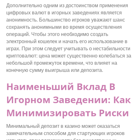
Дополнительно одним из достоинством применения
цифровых валют в игорных заведениях является
анонимность. Большинство игроков уважают шанс
сохранять анонимными во время осуществления
операций. Чтобы этого необходимо создать
электронный кошелек и начать его использование в
играх. При этом следует учитывать о нестабильности
криптовалют: цена может существенно колебаться за
небольшой промежуток времени, что влияет на
конечную сумму выигрыша или депозита.
Наименьший Вклад В
Игорном Заведении: Как
Минимизировать Риски
Минимальный депозит в казино может оказаться
замечательным способом для стартующих игроков