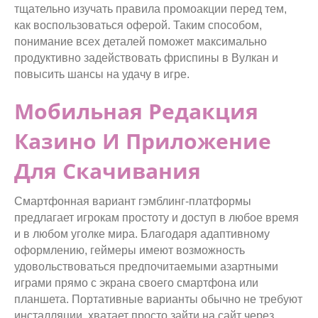
тщательно изучать правила промоакции перед тем,
как воспользоваться оферой. Таким способом,
понимание всех деталей поможет максимально
продуктивно задействовать фриспины в Вулкан и
повысить шансы на удачу в игре.
Мобильная Редакция
Казино И Приложение
Для Скачивания
Смартфонная вариант гэмблинг-платформы
предлагает игрокам простоту и доступ в любое время
и в любом уголке мира. Благодаря адаптивному
оформлению, геймеры имеют возможность
удовольствоваться предпочитаемыми азартными
играми прямо с экрана своего смартфона или
планшета. Портативные варианты обычно не требуют
инсталляции, хватает просто зайти на сайт через