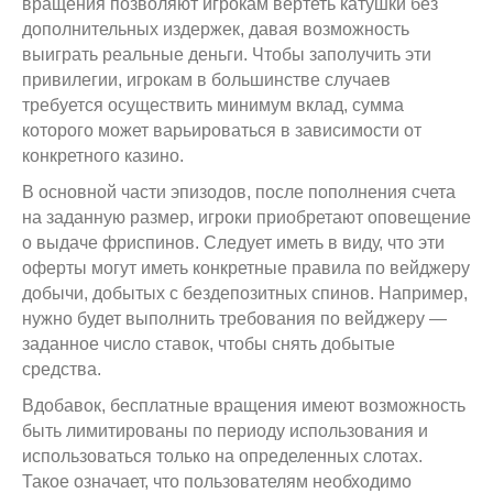
вращения позволяют игрокам вертеть катушки без
дополнительных издержек, давая возможность
выиграть реальные деньги. Чтобы заполучить эти
привилегии, игрокам в большинстве случаев
требуется осуществить минимум вклад, сумма
которого может варьироваться в зависимости от
конкретного казино.
В основной части эпизодов, после пополнения счета
на заданную размер, игроки приобретают оповещение
о выдаче фриспинов. Следует иметь в виду, что эти
оферты могут иметь конкретные правила по вейджеру
добычи, добытых с бездепозитных спинов. Например,
нужно будет выполнить требования по вейджеру —
заданное число ставок, чтобы снять добытые
средства.
Вдобавок, бесплатные вращения имеют возможность
быть лимитированы по периоду использования и
использоваться только на определенных слотах.
Такое означает, что пользователям необходимо